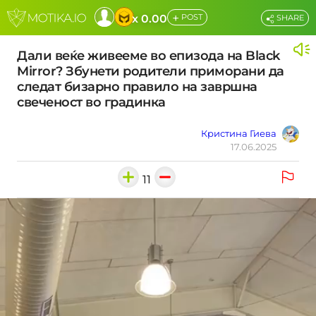
+
x 0.00
POST
SHARE
Дали веќе живееме во епизода на Black
Mirror? Збунети родители приморани да
следат бизарно правило на завршна
свеченост во градинка
Кристина Гиева
17.06.2025
11