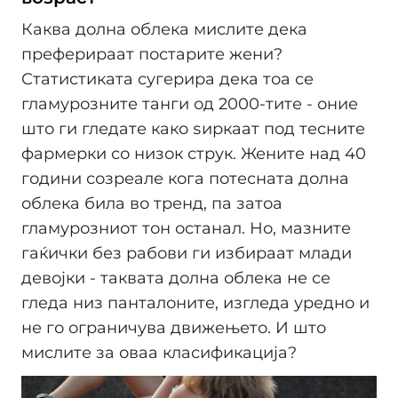
Каква долна облека мислите дека
преферираат постарите жени?
Статистиката сугерира дека тоа се
гламурозните танги од 2000-тите - оние
што ги гледате како ѕиркаат под тесните
фармерки со низок струк. Жените над 40
години созреале кога потесната долна
облека била во тренд, па затоа
гламурозниот тон останал. Но, мазните
гаќички без рабови ги избираат млади
девојки - таквата долна облека не се
гледа низ панталоните, изгледа уредно и
не го ограничува движењето. И што
мислите за оваа класификација?