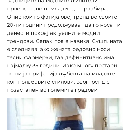
задниците на модните љубители -
првенствено помладите, се разбира.
Оние кои го фатија овој тренд во своите
20-ти години продолжуваат да го носат и
денес, и покрај актуелните модни
трендови. Сепак, тоа е навика. Суштината
е следнава: ако жената редовно носи
тесни фармерки, таа дефинитивно има
најмалку 35 години. Иако многу постари
жени ја прифатија љубовта на младите
кон полабавите стилови, овој тренд е
позастапен во големите градови.