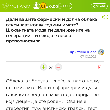
+
x 0.00
POST
SHARE
Дали вашите фармерки и долна облека
откриваат колку години имате?
Шокантната мода ги дели жените на
генерации – и секоја е лесно
препознатлива!
Кристина Гиева
07.10.2025
20
Облеката зборува повеќе за вас отколку
што мислите. Вашите фармерки и дури
гаќичките веднаш можат да откријат во
која деценија сте родени. Ова не е
стереотип, туку вистински градски тест