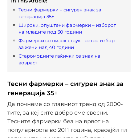
In This Article:
Тесни фармерки – сигурен знак за
генерација 35+
Широки, опуштени фармерки – изборот
на младите под 30 години
Фармерки со низок струк– ретро избор
за жени над 40 години
Старомодните гаќички се знак на
возраст
Тесни фармерки – сигурен знак за
генерација 35+
Да почнеме со главниот тренд од 2000-
тите, за кој сите добро сме свесни.
Тесните фармерки беа на врвот на
популарноста во 2011 година, красејќи ги