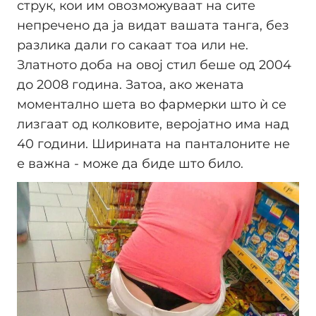
струк, кои им овозможуваат на сите
непречено да ја видат вашата танга, без
разлика дали го сакаат тоа или не.
Златното доба на овој стил беше од 2004
до 2008 година. Затоа, ако жената
моментално шета во фармерки што ѝ се
лизгаат од колковите, веројатно има над
40 години. Ширината на панталоните не
е важна - може да биде што било.