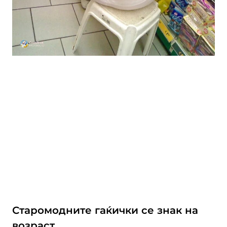
Старомодните гаќички се знак на
возраст