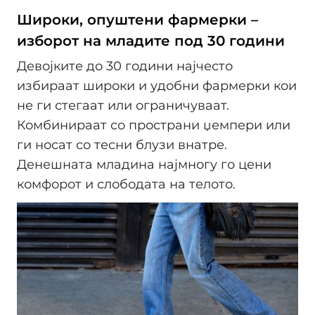
Широки, опуштени фармерки –
изборот на младите под 30 години
Девојките до 30 години најчесто
избираат широки и удобни фармерки кои
не ги стегаат или ограничуваат.
Комбинираат со пространи џемпери или
ги носат со тесни блузи внатре.
Денешната младина најмногу го цени
комфорот и слободата на телото.