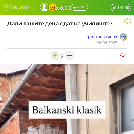
+
x 0.00
POST
SHARE
Дали вашите деца одат на училиште?
Кристина Гиева
08.09.2025
3