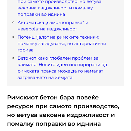
при самото производство, но ветува
вековна издржливост и помалку
поправки во иднина
Автоматска „само-поправка“ и
неверојатна издржливост
Потенцијалот на римските техники:
помалку загадување, но алтернативни
горива
Бетонот како глобален проблем за
климата: Новите идеи инспирирани од
римската пракса може да го намалат
загревањето на Земјата
Римскиот бетон бара повеќе
ресурси при самото производство,
но ветува вековна издржливост и
помалку поправки во иднина