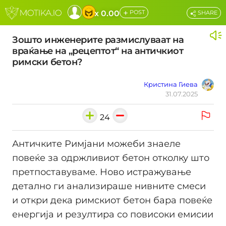
+
x 0.00
POST
SHARE
Зошто инженерите размислуваат на
враќање на „рецептот“ на античкиот
римски бетон?
Кристина Гиева
31.07.2025
24
Античките Римјани можеби знаеле
повеќе за одржливиот бетон отколку што
претпоставуваме. Ново истражување
детално ги анализираше нивните смеси
и откри дека римскиот бетон бара повеќе
енергија и резултира со повисоки емисии