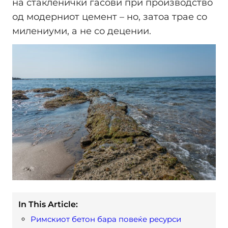
на стакленички гасови при производство
од модерниот цемент – но, затоа трае со
милениуми, а не со децении.
In This Article:
Римскиот бетон бара повеќе ресурси