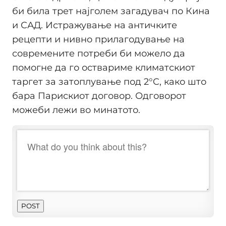
би била трет најголем загадувач по Кина
и САД. Истражување на античките
рецепти и нивно прилагодување на
современите потреби би можело да
помогне да го оствариме климатскиот
таргет за затоплување под 2°C, како што
бара Парискиот договор. Одговорот
можеби лежи во минатото.
POST