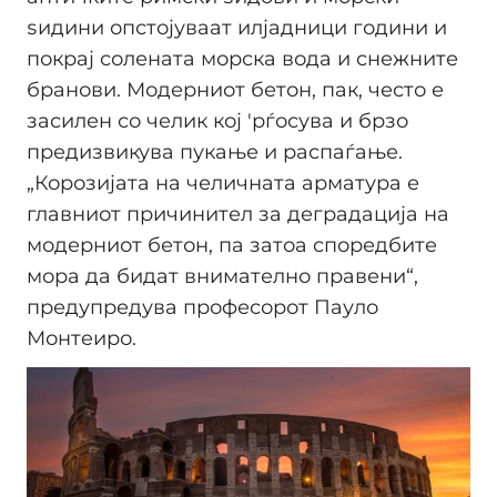
ѕидини опстојуваат илјадници години и
покрај солената морска вода и снежните
бранови. Модерниот бетон, пак, често е
засилен со челик кој 'рѓосува и брзо
предизвикува пукање и распаѓање.
„Корозијата на челичната арматура е
главниот причинител за деградација на
модерниот бетон, па затоа споредбите
мора да бидат внимателно правени“,
предупредува професорот Пауло
Монтeиро.