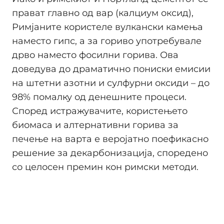
прават главно од вар (калциум оксид),
Римјаните користеле вулкански камења
наместо гипс, а за гориво употребувале
дрво наместо фосилни горива. Ова
доведува до драматично пониски емисии
на штетни азотни и сулфурни оксиди – до
98% помалку од денешните процеси.
Според истражувачите, користењето
биомаса и алтернативни горива за
печење на варта е веројатно поефикасно
решение за декарбонизација, споредено
со целосен премин кон римски методи.