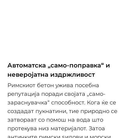
Автоматска „само-поправка“ и
неверојатна издржливост
Римскиот бетон ужива посебна
репутација поради својата „само-
зараснувачка“ способност. Кога ќе се
создадат пукнатини, тие природно се
затвораат со помош на вода што
протекува низ материјалот. Затоа
античките римски ѕидови и морски