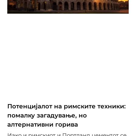
Потенцијалот на римските техники:
помалку загадување, но
алтернативни горива
Иако и римскиот и Портланд цементот се