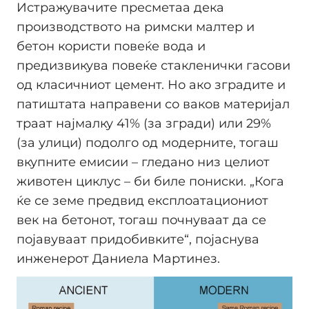
Истражувачите пресметаа дека
производството на римски малтер и
бетон користи повеќе вода и
предизвикува повеќе стакленички гасови
од класичниот цемент. Но ако зградите и
патиштата направени со ваков материјал
траат најмалку 41% (за згради) или 29%
(за улици) подолго од модерните, тогаш
вкупните емисии – гледано низ целиот
животен циклус – би биле пониски. „Кога
ќе се земе предвид експлоатациониот
век на бетонот, тогаш почнуваат да се
појавуваат придобивките“, појаснува
инженерот Даниела Мартинез.