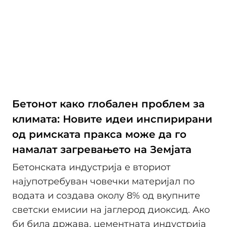
Бетонот како глобален проблем за
климата: Новите идеи инспирирани
од римската пракса може да го
намалат загревањето на Земјата
Бетонската индустрија е вториот
најупотребуван човечки материјал по
водата и создава околу 8% од вкупните
светски емисии на јаглерод диоксид. Ако
би била држава, цементната индустрија