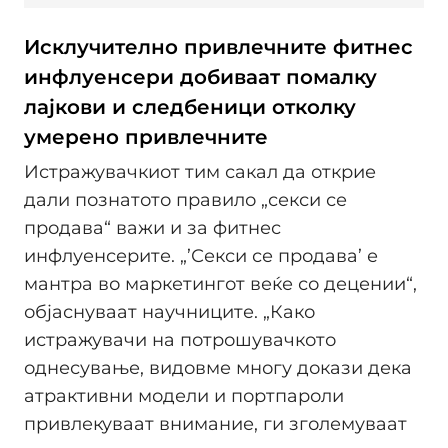
Исклучително привлечните фитнес
инфлуенсери добиваат помалку
лајкови и следбеници отколку
умерено привлечните
Истражувачкиот тим сакал да открие
дали познатото правило „секси се
продава“ важи и за фитнес
инфлуенсерите. „’Секси се продава’ е
мантра во маркетингот веќе со децении“,
објаснуваат научниците. „Како
истражувачи на потрошувачкото
однесување, видовме многу докази дека
атрактивни модели и портпароли
привлекуваат внимание, ги зголемуваат