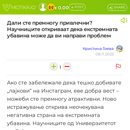
+
x 0.00
POST
SHARE
Дали сте премногу привлечни?
Научниците откриваат дека екстремната
убавина може да ви направи проблем
Кристина Гиева
08.11.2025
1
Ако сте забележале дека тешко добивате
„лајкови“ на Инстаграм, еве добра вест –
можеби сте премногу атрактивни. Ново
истражување открива неочекувана
негативна страна на екстремната
убавина. Научниците од Универзитетот