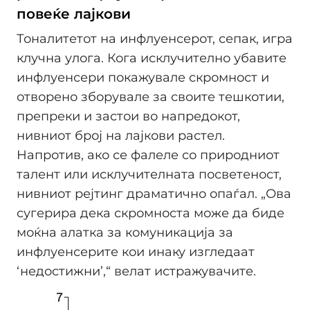
повеќе лајкови
Тоналитетот на инфлуенсерот, сепак, игра
клучна улога. Кога исклучително убавите
инфлуенсери покажувале скромност и
отворено зборувале за своите тешкотии,
препреки и застои во напредокот,
нивниот број на лајкови растел.
Напротив, ако се фалеле со природниот
талент или исклучителната посветеност,
нивниот рејтинг драматично опаѓал. „Ова
сугерира дека скромноста може да биде
моќна алатка за комуникација за
инфлуенсерите кои инаку изгледаат
‘недостижни’,“ велат истражувачите.