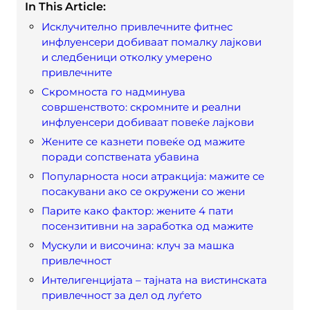
In This Article:
Исклучително привлечните фитнес
инфлуенсери добиваат помалку лајкови
и следбеници отколку умерено
привлечните
Скромноста го надминува
совршенството: скромните и реални
инфлуенсери добиваат повеќе лајкови
Жените се казнети повеќе од мажите
поради сопствената убавина
Популарноста носи атракција: мажите се
посакувани ако се окружени со жени
Парите како фактор: жените 4 пати
посензитивни на заработка од мажите
Мускули и височина: клуч за машка
привлечност
Интелигенцијата – тајната на вистинската
привлечност за дел од луѓето