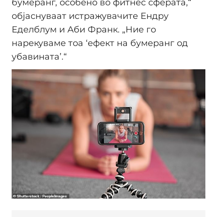
бумеранг, особено во фитнес сферата,“
објаснуваат истражувачите Ендру
Еделблум и Аби Франк. „Ние го
нарекуваме тоа ‘ефект на бумеранг од
убавината’.“