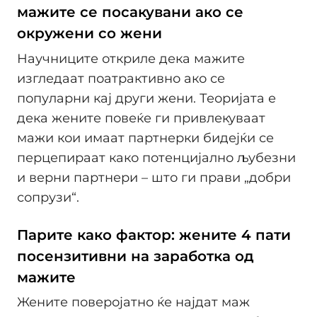
мажите се посакувани ако се
окружени со жени
Научниците откриле дека мажите
изгледаат поатрактивно ако се
популарни кај други жени. Теоријата е
дека жените повеќе ги привлекуваат
мажи кои имаат партнерки бидејќи се
перцепираат како потенцијално љубезни
и верни партнери – што ги прави „добри
сопрузи“.
Парите како фактор: жените 4 пати
посензитивни на заработка од
мажите
Жените поверојатно ќе најдат маж