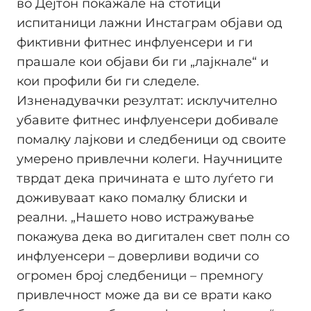
во Дејтон покажале на стотици
испитаници лажни Инстаграм објави од
фиктивни фитнес инфлуенсери и ги
прашале кои објави би ги „лајкнале“ и
кои профили би ги следеле.
Изненадувачки резултат: исклучително
убавите фитнес инфлуенсери добивале
помалку лајкови и следбеници од своите
умерено привлечни колеги. Научниците
тврдат дека причината е што луѓето ги
доживуваат како помалку блиски и
реални. „Нашето ново истражување
покажува дека во дигитален свет полн со
инфлуенсери – доверливи водичи со
огромен број следбеници – премногу
привлечност може да ви се врати како