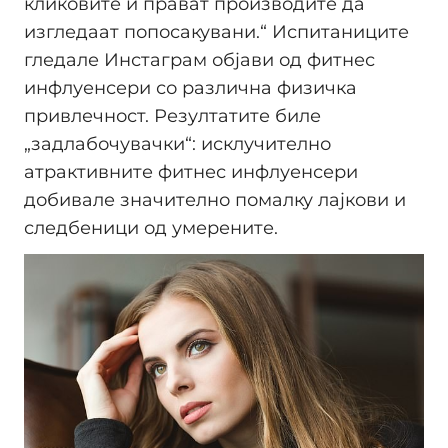
кликовите и прават производите да
изгледаат попосакувани.“ Испитаниците
гледале Инстаграм објави од фитнес
инфлуенсери со различна физичка
привлечност. Резултатите биле
„задлабочувачки“: исклучително
атрактивните фитнес инфлуенсери
добивале значително помалку лајкови и
следбеници од умерените.