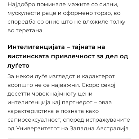
Најдобро поминале мажите со силни,
мускулести раце и оформено торзо, во
споредба со оние што не вложиле толку
во теретана.
Интелигенцијата – тајната на
вистинската привлечност за дел од
луѓето
За некои луѓе изгледот и карактерот
воопшто не се најважни. Скоро секој
десетти човек најмногу цени
интелигенција кај партнерот – оваа
карактеристика е позната како
сапиосексуалност, според истражувачите
од Универзитетот на Западна Австралија.