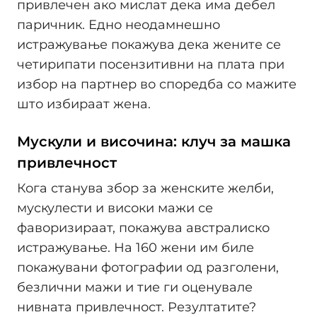
привлечен ако мислат дека има дебел
паричник. Едно неодамнешно
истражување покажува дека жените се
четирипати посензитивни на плата при
избор на партнер во споредба со мажите
што избираат жена.
Мускули и височина: клуч за машка
привлечност
Кога станува збор за женските желби,
мускулести и високи мажи се
фаворизираат, покажува австралиско
истражување. На 160 жени им биле
покажувани фотографии од разголени,
безлични мажи и тие ги оценувале
нивната привлечност. Резултатите?