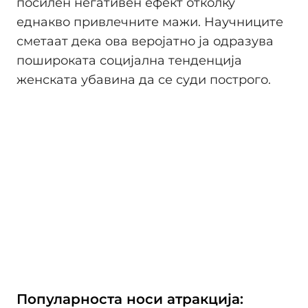
посилен негативен ефект отколку
еднакво привлечните мажи. Научниците
сметаат дека ова веројатно ја одразува
пошироката социјална тенденција
женската убавина да се суди построго.
Популарноста носи атракција: