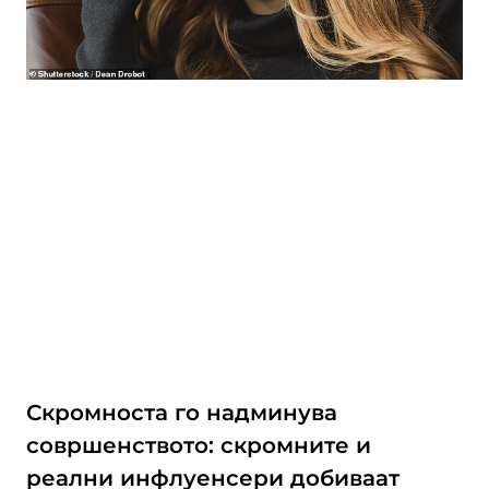
Скромноста го надминува
совршенството: скромните и
реални инфлуенсери добиваат