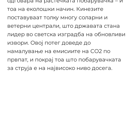
одговара на растечката побарувачка – и
тоа на еколошки начин. Кинезите
поставуваат толку многу соларни и
ветерни централи, што државата стана
лидер во светска изградба на обновливи
извори. Овој потег доведе до
намалување на емисиите на CO2 по
првпат, и покрај тоа што побарувачката
за струја е на највисоко ниво досега.