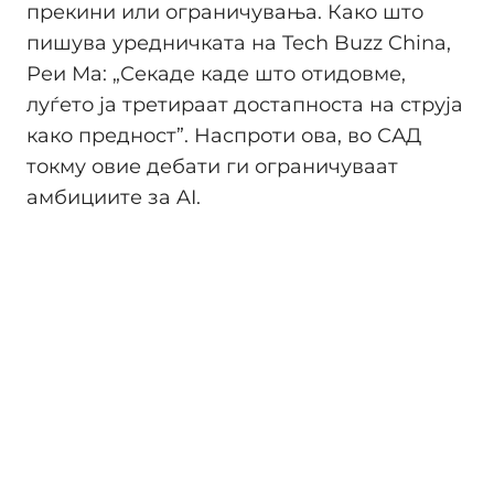
прекини или ограничувања. Како што
пишува уредничката на Tech Buzz China,
Реи Ма: „Секаде каде што отидовме,
луѓето ја третираат достапноста на струја
како предност”. Наспроти ова, во САД
токму овие дебати ги ограничуваат
амбициите за AI.