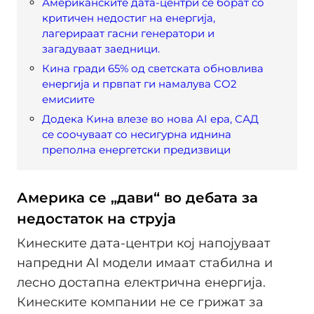
Американските дата-центри се борат со
критичен недостиг на енергија,
лагерираат гасни генератори и
загадуваат заедници.
Кина гради 65% од светската обновлива
енергија и првпат ги намалува CO2
емисиите
Додека Кина влезе во нова AI ера, САД
се соочуваат со несигурна иднина
преполна енергетски предизвици
Америка се „дави“ во дебата за
недостаток на струја
Кинеските дата-центри кој напојуваат
напредни AI модели имаат стабилна и
лесно достапна електрична енергија.
Кинеските компании не се грижат за