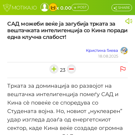
+
x 0.00
POST
SHARE
САД можеби веќе ја загубија трката за
вештачката интелигенција со Кина поради
една клучна слабост!
Кристина Гиева
18.08.2025
23
Трката за доминација во развојот на
вештачка интелигенција помеѓу САД и
Кина сè повеќе се споредува со
Студената војна. Но, новиот „нуклеарен”
удар изгледа доаѓа од енергетскиот
сектор, каде Кина веќе создаде огромна