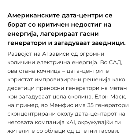
Американските дата-центри се
борат со критичен недостиг на
енергија, лагерираат гасни
генератори и загадуваат заедници.
Развојот на AI зависи од огромни
количини електрична енергија. Во САД,
ова стана кочница – дата-центрите
користат импровизирани решенија како
десетици преносни генератори на метан
кои загадуваат цела околина. Елон Маск,
на пример, во Мемфис има 35 генератори
сконцентрирани околу дата-центарот на
неговата компанија xAI, окружувајќи ги
жителите со облаци од штетни гасови.