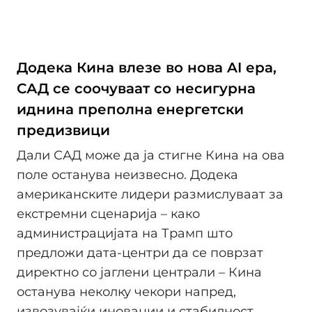
Додека Кина влезе во нова AI ера,
САД се соочуваат со несигурна
иднина преполна енергетски
предизвици
Дали САД може да ја стигне Кина на ова
поле останува неизвесно. Додека
американските лидери размислуваат за
екстремни сценарија – како
администрацијата на Трамп што
предложи дата-центри да се поврзат
директно со јаглени централи – Кина
останува неколку чекори напред,
извозувајќи иновации и стабилност.