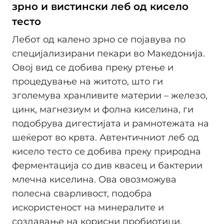
зрно и вистински леб од кисело
тесто
Лебот од калено зрно се појавува по
специјализирани пекари во Македонија.
Овој вид се добива преку ртење и
процедување на житото, што ги
зголемува хранливите материи – железо,
цинк, магнезиум и фолна киселина, ги
подобрува дигестијата и рамнотежата на
шеќерот во крвта. Автентичниот леб од
кисело тесто се добива преку природна
ферментација со див квасец и бактерии
млечна киселина. Ова овозможува
полесна сварливост, подобра
искористеност на минералите и
создавање на корисни пробиотици.