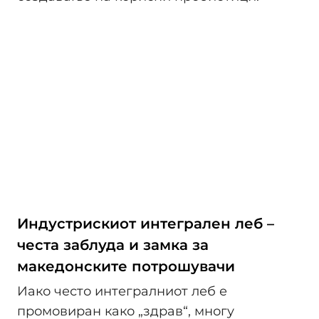
Индустрискиот интегрален леб –
честа заблуда и замка за
македонските потрошувачи
Иако често интегралниот леб е
промовиран како „здрав“, многу