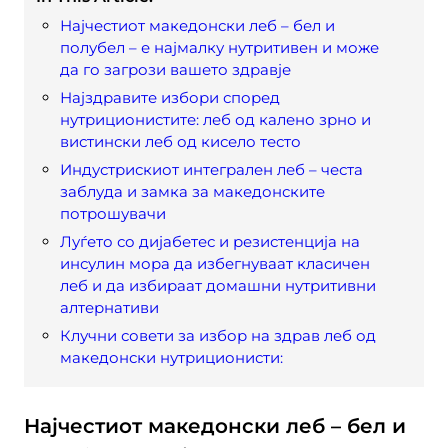
Најчестиот македонски леб – бел и
полубел – е најмалку нутритивен и може
да го загрози вашето здравје
Најздравите избори според
нутриционистите: леб од калено зрно и
вистински леб од кисело тесто
Индустрискиот интегрален леб – честа
заблуда и замка за македонските
потрошувачи
Луѓето со дијабетес и резистенција на
инсулин мора да избегнуваат класичен
леб и да избираат домашни нутритивни
алтернативи
Клучни совети за избор на здрав леб од
македонски нутриционисти:
Најчестиот македонски леб – бел и