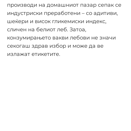
производи на домашниот пазар сепак се
индустриски преработени – со адитиви,
шеќери и висок гликемиски индекс,
сличен на белиот леб. Затоа,
конзумирањето вакви лебови не значи
секогаш здрав избор и може да ве
излажат етикетите.