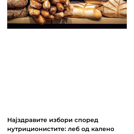
Најздравите избори според
нутриционистите: леб од калено