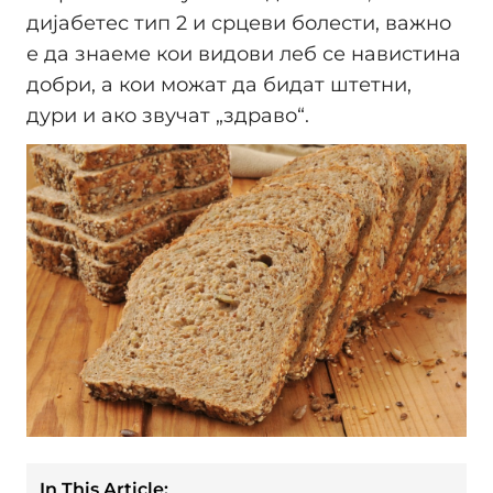
дијабетес тип 2 и срцеви болести, важно
е да знаеме кои видови леб се навистина
добри, а кои можат да бидат штетни,
дури и ако звучат „здраво“.
In This Article: