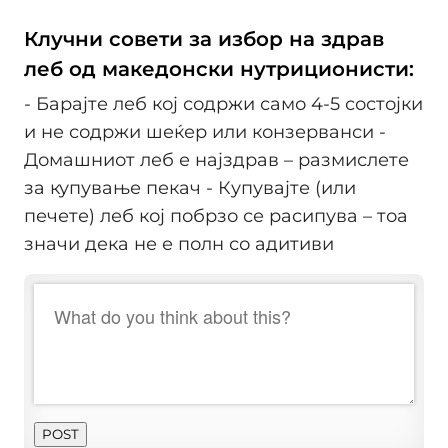
Клучни совети за избор на здрав
леб од македонски нутриционисти:
- Барајте леб кој содржи само 4-5 состојки
и не содржи шеќер или конзерванси -
Домашниот леб е најздрав – размислете
за купување пекач - Купувајте (или
печете) леб кој побрзо се расипува – тоа
значи дека не е полн со адитиви
POST