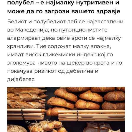
полубел – е најмалку нутритивен и
може да го загрози вашето здравје
Белиот и полубелиот леб се најзастапени
во Македонија, но нутриционистите
алармираат дека овие врсти се најмалку
хранливи. Тие содржат малку влакна,
имаат висок гликемиски индекс кој го
зголемува нивото на шеќер во крвта и го
покачува ризикот од дебелина и
дијабетес.