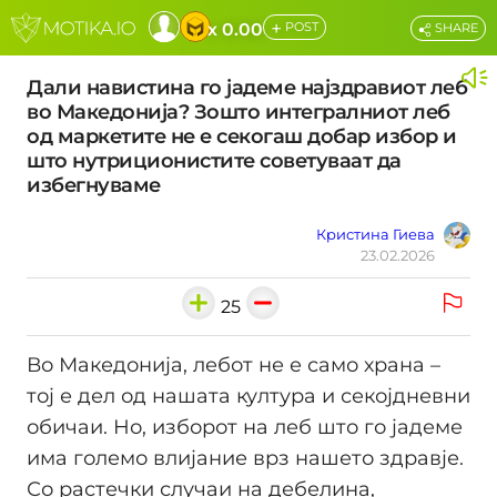
+
x 0.00
POST
SHARE
Дали навистина го јадеме најздравиот леб
во Македонија? Зошто интегралниот леб
од маркетите не е секогаш добар избор и
што нутриционистите советуваат да
избегнуваме
Кристина Гиева
23.02.2026
25
Во Македонија, лебот не е само храна –
тој е дел од нашата култура и секојдневни
обичаи. Но, изборот на леб што го јадеме
има големо влијание врз нашето здравје.
Со растечки случаи на дебелина,