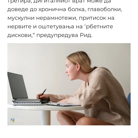
третира, дигиталниот врат може да
доведе до хронична болка, главоболки,
мускулни нерамнотежи, притисок на
нервите и оштетувања на ‘рбетните
дискови,“ предупредува Рид.