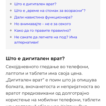
Што е дигитален врат?
Што е „време на стомак за возрасни“?
Дали навистина функционира?
Но внимавајте – не е за секого
Како да го правите правилно?
Не сакате да легнете на под? Има
алтернативи!
Што е дигитален врат?
Секојдневното гледање во телефони,
лаптопи и таблети има своја цена.
„Дигитален врат“ е поим што ја опишува
болката, вкочанетоста и непријатноста во
вратот предизвикани од долготрајно
користење на мобилни телефони, таблети