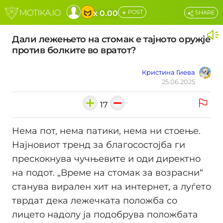
+
x 0.00
POST
SHARE
Дали лежењето на стомак е тајното оружје
против болките во вратот?
Кристина Гиева
25.06.2025
17
Нема пот, нема патики, нема ни стоење.
Најновиот тренд за благосостојба ги
прескокнува чучњевите и оди директно
на подот. „Време на стомак за возрасни“
станува вирален хит на интернет, а луѓето
тврдат дека лежечката положба со
лицето надолу ја подобрува положбата