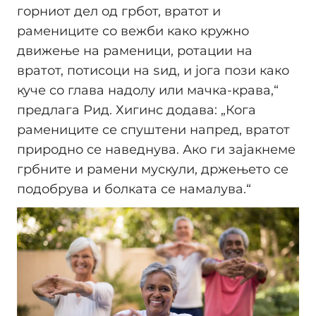
горниот дел од грбот, вратот и
рамениците со вежби како кружно
движење на раменици, ротации на
вратот, потисоци на ѕид, и јога пози како
куче со глава надолу или мачка-крава,“
предлага Рид. Хигинс додава: „Кога
рамениците се спуштени напред, вратот
природно се наведнува. Ако ги зајакнеме
грбните и рамени мускули, држењето се
подобрува и болката се намалува.“