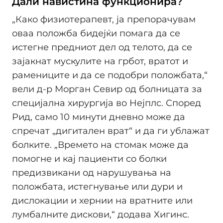
Дали навистина функционира?
„Како физиотерапевт, ја препорачувам
оваа положба бидејќи помага да се
истегне предниот дел од телото, да се
зајакнат мускулите на грбот, вратот и
рамениците и да се подобри положбата,“
вели д-р Морган Севир од болницата за
специјална хирургија во Нејплс. Според
Рид, само 10 минути дневно може да
спречат „дигитален врат“ и да ги ублажат
болките. „Времето на стомак може да
помогне и кај пациенти со болки
предизвикани од нарушувања на
положбата, истегнување или дури и
дислокации и хернии на вратните или
лумбалните дискови,“ додава Хигинс.