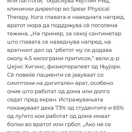
или лаптопи,“ објаснува Кејтлин Рид,
клинички директор во Spear Physical
Therapy. Кога главата е наведната напред,
вратот мора да поддржува сè поголема
тежина. „На пример, за секој сантиметар
што главата се наведнува напред, на
вратниот дел од ‘рбетот му се додава
околу 4.5 килограми притисок,“ вели д-р
Џејмс Хигинс, физиотерапевт од Њујорк.
Сè повеќе пациенти се јавуваат со
симптоми на дигитален врат, особено
оние што работат од дома или долго
седат пред екран. Истражувањата
покажуваат дека 73% од студентите и 65%
од луѓето кои работат од дома имаат
болки во вратот или грбот. „Ако не се