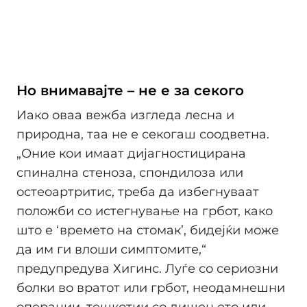
Но внимавајте – не е за секого
Иако оваа вежба изгледа лесна и
природна, таа не е секогаш соодветна.
„Оние кои имаат дијагностицирана
спинална стеноза, спондилоза или
остеоартритис, треба да избегнуваат
положби со истегнување на грбот, како
што е ‘времето на стомак’, бидејќи може
да им ги влоши симптомите,“
предупредува Хигинс. Луѓе со сериозни
болки во вратот или грбот, неодамнешни
операции, тешкотии со дишењето или