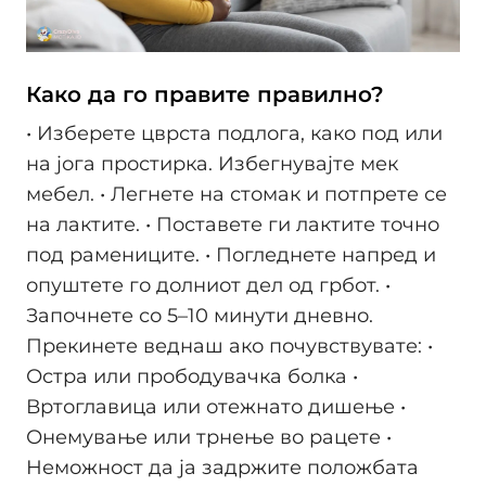
Како да го правите правилно?
• Изберете цврста подлога, како под или
на јога простирка. Избегнувајте мек
мебел. • Легнете на стомак и потпрете се
на лактите. • Поставете ги лактите точно
под рамениците. • Погледнете напред и
опуштете го долниот дел од грбот. •
Започнете со 5–10 минути дневно.
Прекинете веднаш ако почувствувате: •
Остра или прободувачка болка •
Вртоглавица или отежнато дишење •
Онемување или трнење во рацете •
Неможност да ја задржите положбата