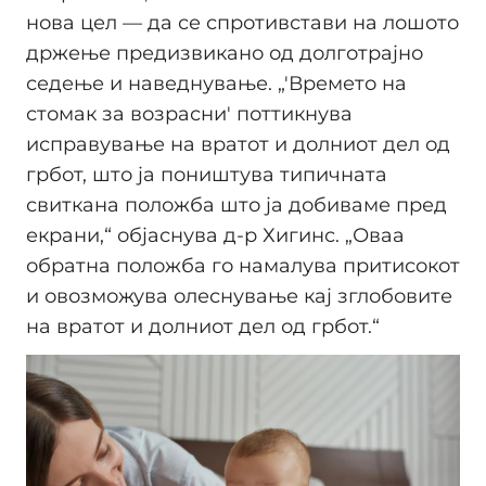
нова цел — да се спротивстави на лошото
држење предизвикано од долготрајно
седење и наведнување. „'Времето на
стомак за возрасни' поттикнува
исправување на вратот и долниот дел од
грбот, што ја поништува типичната
свиткана положба што ја добиваме пред
екрани,“ објаснува д-р Хигинс. „Оваа
обратна положба го намалува притисокот
и овозможува олеснување кај зглобовите
на вратот и долниот дел од грбот.“