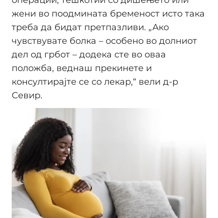
жени во поодмината бременост исто така
треба да бидат претпазливи. „Ако
чувствувате болка – особено во долниот
дел од грбот – додека сте во оваа
положба, веднаш прекинете и
консултирајте се со лекар,“ вели д-р
Севир.