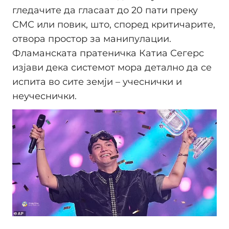
гледачите да гласаат до 20 пати преку
СМС или повик, што, според критичарите,
отвора простор за манипулации.
Фламанската пратеничка Катиа Сегерс
изјави дека системот мора детално да се
испита во сите земји – учеснички и
неучеснички.