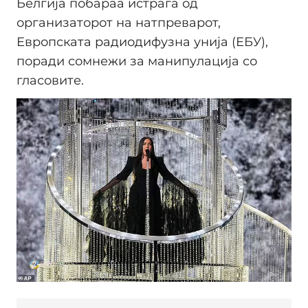
Белгија побараа истрага од
организаторот на натпреварот,
Европската радиодифузна унија (ЕБУ),
поради сомнежи за манипулација со
гласовите.