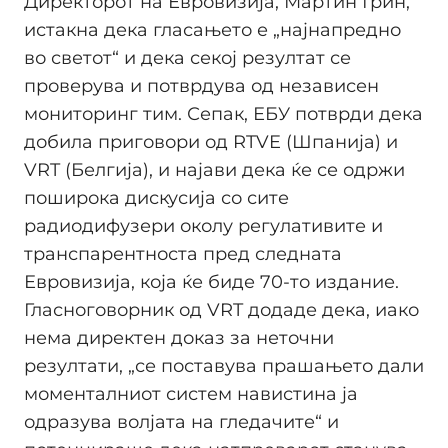
Директорот на Евровизија, Мартин Грин,
истакна дека гласањето е „најнапредно
во светот“ и дека секој резултат се
проверува и потврдува од независен
мониторинг тим. Сепак, ЕБУ потврди дека
добила приговори од RTVE (Шпанија) и
VRT (Белгија), и најави дека ќе се одржи
поширока дискусија со сите
радиодифузери околу регулативите и
транспарентноста пред следната
Евровизија, која ќе биде 70-то издание.
Гласноговорник од VRT додаде дека, иако
нема директен доказ за неточни
резултати, „се поставува прашањето дали
моменталниот систем навистина ја
одразува волјата на гледачите“ и