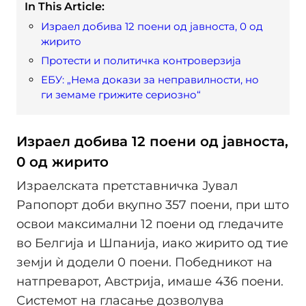
In This Article:
Израел добива 12 поени од јавноста, 0 од
жирито
Протести и политичка контроверзија
ЕБУ: „Нема докази за неправилности, но
ги земаме грижите сериозно“
Израел добива 12 поени од јавноста,
0 од жирито
Израелската претставничка Јувал
Рапопорт доби вкупно 357 поени, при што
освои максимални 12 поени од гледачите
во Белгија и Шпанија, иако жирито од тие
земји ѝ додели 0 поени. Победникот на
натпреварот, Австрија, имаше 436 поени.
Системот на гласање дозволува