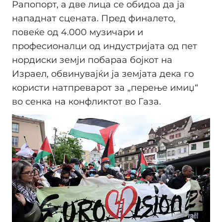
Рапопорт, а две лица се обидоа да ја
нападнат сцената. Пред финалето,
повеќе од 4.000 музичари и
професионалци од индустријата од пет
нордиски земји побараа бојкот на
Израел, обвинувајќи ја земјата дека го
користи натпреварот за „перење имиџ“
во сенка на конфликтот во Газа.