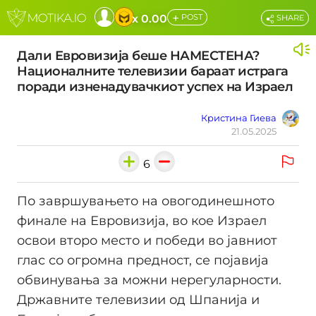
+
x 0.00
POST
SHARE
Дали Евровизија беше НАМЕСТЕНА?
Националните телевизии бараат истрага
поради изненадувачкиот успех на Израел
Кристина Гиева
21.05.2025
6
По завршувањето на овогодинешното
финале на Евровизија, во кое Израел
освои второ место и победи во јавниот
глас со огромна предност, се појавија
обвинувања за можни нерегуларности.
Државните телевизии од Шпанија и