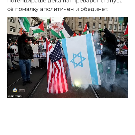
потенцираше дека натпреварот станува
сè помалку аполитичен и обединет.