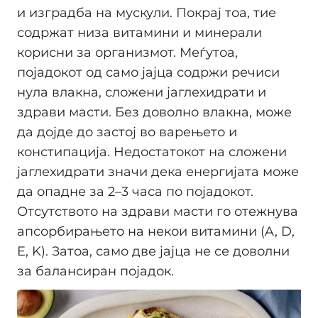
и изградба на мускули. Покрај тоа, тие
содржат низа витамини и минерали
корисни за организмот. Меѓутоа,
појадокот од само јајца содржи речиси
нула влакна, сложени јаглехидрати и
здрави масти. Без доволно влакна, може
да дојде до застој во варењето и
констипација. Недостатокот на сложени
јаглехидрати значи дека енергијата може
да опадне за 2–3 часа по појадокот.
Отсутството на здрави масти го отежнува
апсорбирањето на некои витамини (A, D,
E, K). Затоа, само две јајца не се доволни
за балансиран појадок.