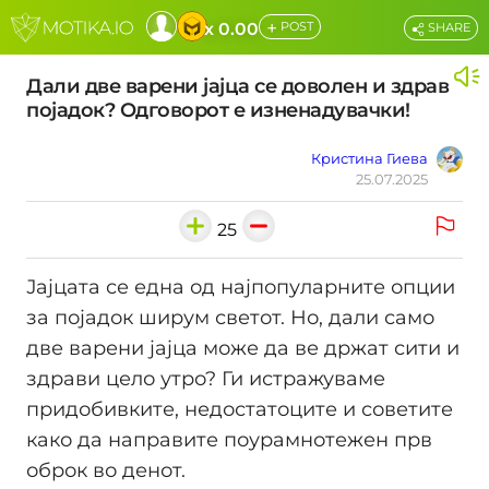
+
x 0.00
POST
SHARE
Дали две варени јајца се доволен и здрав
појадок? Одговорот е изненадувачки!
Кристина Гиева
25.07.2025
25
Јајцата се една од најпопуларните опции
за појадок ширум светот. Но, дали само
две варени јајца може да ве држат сити и
здрави цело утро? Ги истражуваме
придобивките, недостатоците и советите
како да направите поурамнотежен прв
оброк во денот.