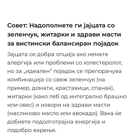
Совет: Надополнете ги јајцата со
зеленчук, житарки и здрави масти
за вистински балансиран појадок
Јајцата се добра опција ако немате
алергија или проблеми со холестеролот,
но за „идеален“ појадок се препорачува
комбинација со свеж зеленчук (на
пример, домати, краставици, спанаќ),
житарки (како леб од интегрално брашно
или овес) и извори на здрави масти
(маслиново масло или авокадо). Вака ќе
добиете подолготрајна енергија и
подобро варење.