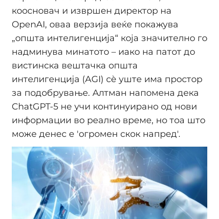
коосновач и извршен директор на
OpenAI, оваа верзија веќе покажува
„општа интелигенција“ која значително го
надминува минатото – иако на патот до
вистинска вештачка општа
интелигенција (AGI) сѐ уште има простор
за подобрување. Алтман напомена дека
ChatGPT-5 не учи континуирано од нови
информации во реално време, но тоа што
може денес е 'огромен скок напред'.