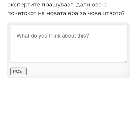
експертите прашуваат: дали ова е
почетокот на новата ера за човештвото?
POST