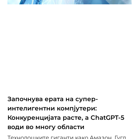
Започнува ерата на супер-
интелигентни компјутери:
Конкуренцијата расте, а ChatGPT-5
води во многу области
Технолошките гиганти како Амазон, Гугл,