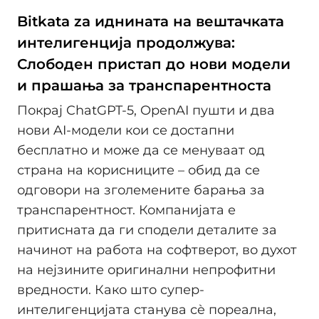
Bitkata za иднината на вештачката
интелигенција продолжува:
Слободен пристап до нови модели
и прашања за транспарентноста
Покрај ChatGPT-5, OpenAI пушти и два
нови AI-модели кои се достапни
бесплатно и може да се менуваат од
страна на корисниците – обид да се
одговори на зголемените барања за
транспарентност. Компанијата е
притисната да ги сподели деталите за
начинот на работа на софтверот, во духот
на нејзините оригинални непрофитни
вредности. Како што супер-
интелигенцијата станува сè пореална,