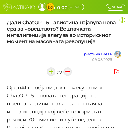
+
x 0.00
POST
SHARE
Дали ChatGPT-5 навистина најавува нова
ера за човештвото? Вештачката
интелигенција влегува во историскиот
момент на масовната револуција
Кристина Гиева
09.08.2025
22
OpenAI го објави долгоочекуваниот
ChatGPT-5 – новата генерација на
препознатливиот алат за вештачка
интелигенција кој веќе го користат
речиси 700 милиони луѓе неделно.
Развојот доаѓа во време кога глобалната