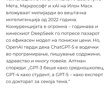
Мета, Мајкрософт и xAI на Илoн Маск
вложуваат милијарди во вештачка
интелигенција од 2022 година.
Конкуренцијата е огромна – годинава и
кинескиот DeepSeek го потресе пазарот
со ефикасен модел на пониски цени. Но,
OpenAI тврди дека ChatGPT-5 е водечки
во програмирање, пишување содржини,
здравство и многу повеќе. Алтман
спореди: „GPT-3 беше како средношколец,
GPT-4 како студент, а GPT-5 – како експерт
со докторат за секоја тема.“