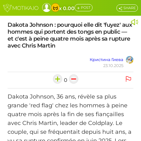
+
x 0.00
POST
SHARE
Dakota Johnson : pourquoi elle dit 'fuyez' aux
hommes qui portent des tongs en public —
et c'est à peine quatre mois après sa rupture
avec Chris Martin
Кристина Гиева
23.10.2025
0
Dakota Johnson, 36 ans, révèle sa plus
grande 'red flag' chez les hommes à peine
quatre mois après la fin de ses fiançailles
avec Chris Martin, leader de Coldplay. Le
couple, qui se fréquentait depuis huit ans, a
vu sa rupture confirmée en juin 2025. Lors