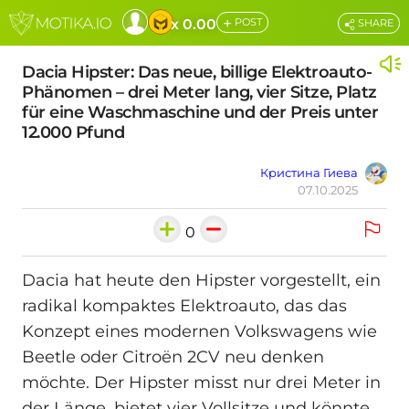
+
x 0.00
POST
SHARE
Dacia Hipster: Das neue, billige Elektroauto-
Phänomen – drei Meter lang, vier Sitze, Platz
für eine Waschmaschine und der Preis unter
12.000 Pfund
Кристина Гиева
07.10.2025
0
Dacia hat heute den Hipster vorgestellt, ein
radikal kompaktes Elektroauto, das das
Konzept eines modernen Volkswagens wie
Beetle oder Citroën 2CV neu denken
möchte. Der Hipster misst nur drei Meter in
der Länge, bietet vier Vollsitze und könnte