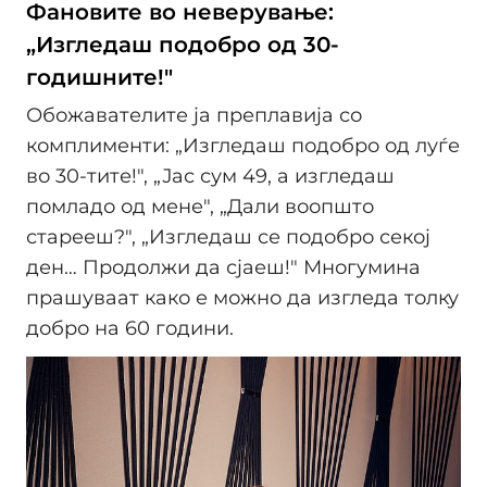
Фановите во неверување:
„Изгледаш подобро од 30-
годишните!"
Обожавателите ја преплавија со
комплименти: „Изгледаш подобро од луѓе
во 30-тите!", „Јас сум 49, а изгледаш
помладо од мене", „Дали воопшто
старееш?", „Изгледаш се подобро секој
ден… Продолжи да сјаеш!" Многумина
прашуваат како е можно да изгледа толку
добро на 60 години.