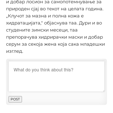
и добар лосион за самопотемнување за
природен сјај во текот на целата година.
„Клучот за мазна и полна кожа е
хидратацијата," објаснува таа. Дури и во
студените зимски месеци, таа
препорачува хидрирачки маски и добар
серум за секоја жена која сака младешки
изглед.
POST