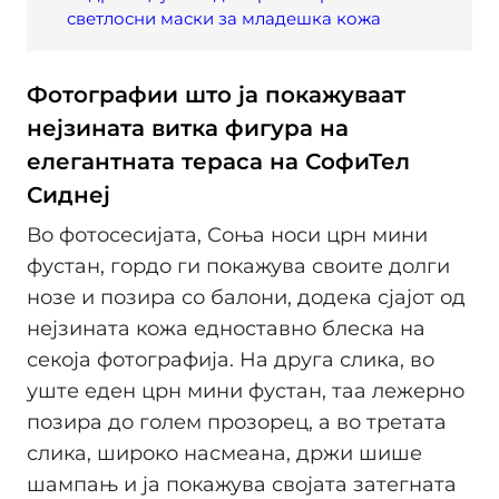
светлосни маски за младешка кожа
Фотографии што ја покажуваат
нејзината витка фигура на
елегантната тераса на СофиТел
Сиднеј
Во фотосесијата, Соња носи црн мини
фустан, гордо ги покажува своите долги
нозе и позира со балони, додека сјајот од
нејзината кожа едноставно блеска на
секоја фотографија. На друга слика, во
уште еден црн мини фустан, таа лежерно
позира до голем прозорец, а во третата
слика, широко насмеана, држи шише
шампањ и ја покажува својата затегната