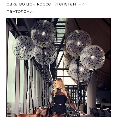
рака во црн корсет и елегантни
пантолони.