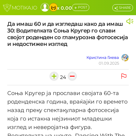
+
x 0.00
POST
SHARE
Да имаш 60 и да изгледаш како да имаш
30: Водителката Соња Кругер го слави
својот роденден со гламурозна фотосесија
и недостижен изглед
Кристина Гиева
01.09.2025
24
Соња Кругер ја прослави својата 60-та
роденденска година, враќајќи го времето
назад преку спектакуларна фотосесија
која го истакна нејзиниот младешки
изглед и неверојатна фигура.
Водителката на шоуто „Dancing With The