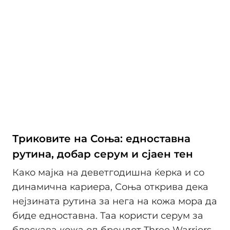
Триковите на Соња: едноставна
рутина, добар серум и сјаен тен
Како мајка на деветгодишна ќерка и со
динамична кариера, Соња открива дека
нејзината рутина за нега на кожа мора да
биде едноставна. Таа користи серум за
блескава кожа од брендот Three Warriors,