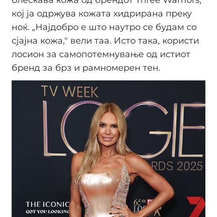
кој ја одржува кожата хидрирана преку
ноќ. „Најдобро е што наутро се будам со
сјајна кожа," вели таа. Исто така, користи
лосион за самопотемнување од истиот
бренд за брз и рамномерен тен.