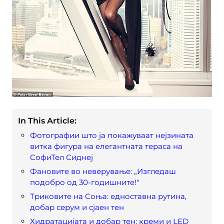
In This Article:
Фотографии што ја покажуваат нејзината
витка фигура на елегантната тераса на
СофиТел Сиднеј
Фановите во неверување: „Изгледаш
подобро од 30-годишните!"
Триковите на Соња: едноставна рутина,
добар серум и сјаен тен
Хидратацијата и добар тен: креми и LED