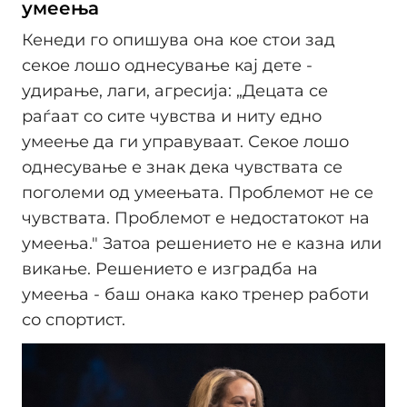
умеења
Кенеди го опишува она кое стои зад
секое лошо однесување кај дете -
удирање, лаги, агресија: „Децата се
раѓаат со сите чувства и ниту едно
умеење да ги управуваат. Секое лошо
однесување е знак дека чувствата се
поголеми од умеењата. Проблемот не се
чувствата. Проблемот е недостатокот на
умеења." Затоа решението не е казна или
викање. Решението е изградба на
умеења - баш онака како тренер работи
со спортист.