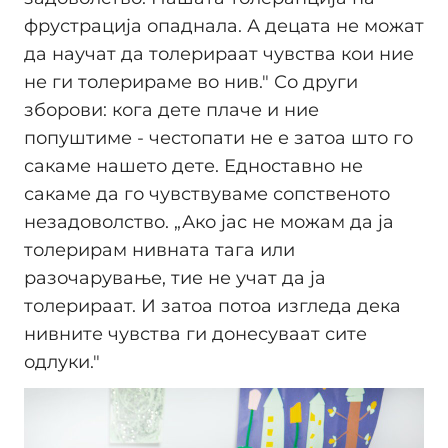
фрустрација опаднала. А децата не можат
да научат да толерираат чувства кои ние
не ги толерираме во нив." Со други
зборови: кога дете плаче и ние
попуштиме - честопати не е затоа што го
сакаме нашето дете. Едноставно не
сакаме да го чувствуваме сопственото
незадоволство. „Ако јас не можам да ја
толерирам нивната тага или
разочарување, тие не учат да ја
толерираат. И затоа потоа изгледа дека
нивните чувства ги донесуваат сите
одлуки."