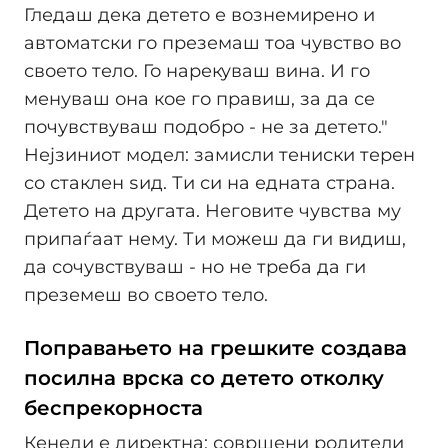
Гледаш дека детето е вознемирено и
автоматски го преземаш тоа чувство во
своето тело. Го нарекуваш вина. И го
менуваш она кое го правиш, за да се
почувствуваш подобро - не за детето."
Нејзиниот модел: замисли тениски терен
со стаклен ѕид. Ти си на едната страна.
Детето на другата. Неговите чувства му
припаѓаат нему. Ти можеш да ги видиш,
да сочувствуваш - но не треба да ги
преземеш во своето тело.
Поправањето на грешките создава
посилна врска со детето отколку
беспрекорноста
Кенеди е директна: совршени родители