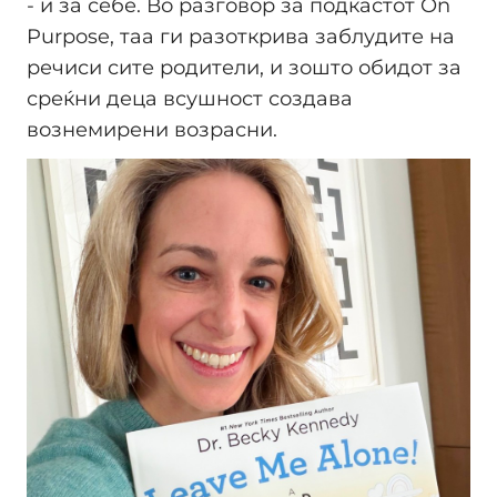
- и за себе. Во разговор за подкастот On
Purpose, таа ги разоткрива заблудите на
речиси сите родители, и зошто обидот за
среќни деца всушност создава
вознемирени возрасни.