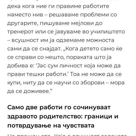
дека кога ние ги правиме работите
наместо нив – решаваме проблеми со
другарите, пишуваме мејлови до
тренерот или се јавуваме во училиштето
– всушност им ја одземаме можноста
сами да се снајдат. „Кога детето само ќе
се справи со нешто, пораката што ја
добива е: ‘Јас сум личност која може да
прави тешки работи.’ Тоа не може да се
купи, ниту да се научи со зборови – мора
да се доживее.“
Само две работи го сочинуваат
здравото родителство: граници и
потврдување на чувствата