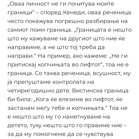
„Оваа личност не ги почитува моите
граници“ – според Кенеди, оваа реченица
често покажува погрешно разбирање на
самиот поим граница. „Границата е нешто
што му кажуваме на другиот што ние ќе
направиме, а не што тој треба да
направи.“ На пример, ако кажеме: „Не ги
притискај копчињата во лифтот“, тоа не е
граница. Со таква реченица, всушност, му
ја препуштаме контролата на
четиригодишно дете. Вистинска граница
би била: „Кога ќе влеземе во лифтот, ќе
застанам меѓу тебе и копчињата.“ Тоа не
е нешто што му го наметнуваме на
детето, туку нешто што го правиме ние –
за да му помогнеме да се чувствува