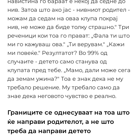
навистина го бараат е некој да седне до
нив. Затоа што ако јас - нивниот родител -
можам да седам на оваа клупа покрај
нив, не може да биде толку страшно." Три
реченици кои тоа го прават: „Фала ти што
ми го кажуваш ова." „Ти верувам." „Кажи
ми повеќе." Резултатот? Во 99% од
случаите - детето само станува од
клупата пред тебе. „Мамо, дали може сега
да земам ужина?" Тоа е знак дека не му
требало решение. Му требало само да
знае дека неговото чувство е реално.
Границите се однесуваат на тоа што
ќе направи родителот, а не што
треба да направи детето