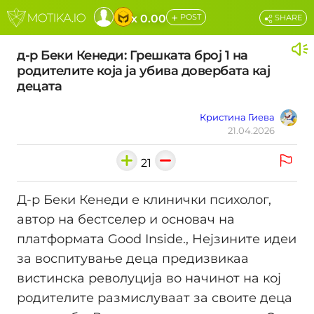
+
x 0.00
POST
SHARE
д-р Беки Кенеди: Грешката број 1 на
родителите која ја убива довербата кај
децата
Кристина Гиева
21.04.2026
21
Д-р Беки Кенеди е клинички психолог,
автор на бестселер и основач на
платформата Good Inside., Нејзините идеи
за воспитување деца предизвикаа
вистинска револуција во начинот на кој
родителите размислуваат за своите деца