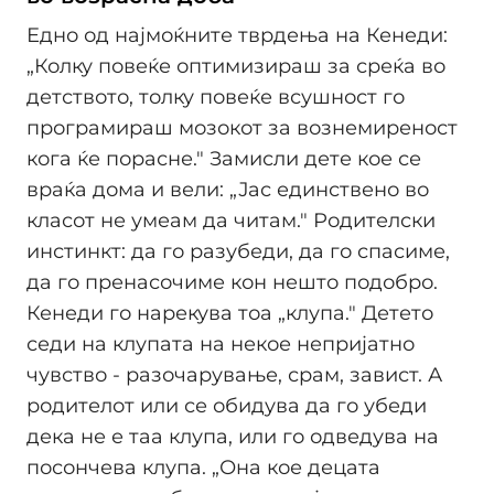
Едно од најмоќните тврдења на Кенеди:
„Колку повеќе оптимизираш за среќа во
детството, толку повеќе всушност го
програмираш мозокот за вознемиреност
кога ќе порасне." Замисли дете кое се
враќа дома и вели: „Јас единствено во
класот не умеам да читам." Родителски
инстинкт: да го разубеди, да го спасиме,
да го пренасочиме кон нешто подобро.
Кенеди го нарекува тоа „клупа." Детето
седи на клупата на некое непријатно
чувство - разочарување, срам, завист. А
родителот или се обидува да го убеди
дека не е таа клупа, или го одведува на
посончева клупа. „Она кое децата