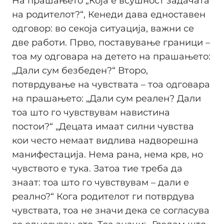
На прашањето „Која е всушност задачата
на родителот?“, Кенеди дава едноставен
одговор: во секоја ситуација, важни се
две работи. Прво, поставување граници –
тоа му одговара на детето на прашањето:
„Дали сум безбеден?“ Второ,
потврдување на чувствата – тоа одговара
на прашањето: „Дали сум реален? Дали
тоа што го чувствувам навистина
постои?“ „Децата имаат силни чувства
кои често немаат видлива надворешна
манифестација. Нема рана, нема крв, но
чувството е тука. Затоа тие треба да
знаат: тоа што го чувствувам – дали е
реално?“ Кога родителот ги потврдува
чувствата, тоа не значи дека се согласува