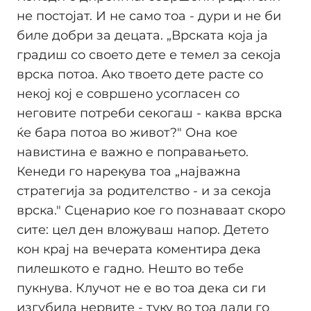
не постојат. И не само тоа - дури и не би
биле добри за децата. „Врската која ја
градиш со своето дете е темел за секоја
врска потоа. Ако твоето дете расте со
некој кој е совршено усогласен со
неговите потреби секогаш - каква врска
ќе бара потоа во живот?" Она кое
навистина е важно е поправањето.
Кенеди го нарекува тоа „најважна
стратегија за родителство - и за секоја
врска." Сценарио кое го познаваат скоро
сите: цел ден вложуваш напор. Детето
кон крај на вечерата коментира дека
пилешкото е гадно. Нешто во тебе
пукнува. Клучот не е во тоа дека си ги
изгубила нервите - туку во тоа дали го