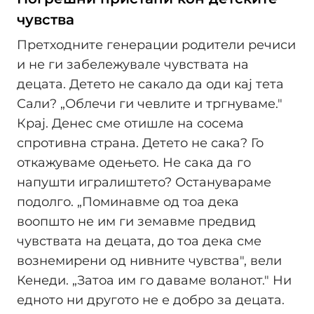
чувства
Претходните генерации родители речиси
и не ги забележувале чувствата на
децата. Детето не сакало да оди кај тета
Сали? „Облечи ги чевлите и тргнуваме."
Крај. Денес сме отишле на сосема
спротивна страна. Детето не сака? Го
откажуваме одењето. Не сака да го
напушти игралиштето? Останувараме
подолго. „Поминавме од тоа дека
воопшто не им ги земавме предвид
чувствата на децата, до тоа дека сме
вознемирени од нивните чувства", вели
Кенеди. „Затоа им го даваме воланот." Ни
едното ни другото не е добро за децата.