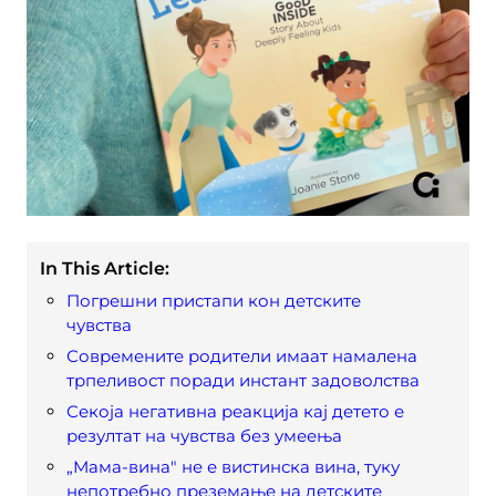
In This Article:
Погрешни пристапи кон детските
чувства
Современите родители имаат намалена
трпеливост поради инстант задоволства
Секоја негативна реакција кај детето е
резултат на чувства без умеења
„Мама-вина" не е вистинска вина, туку
непотребно преземање на детските