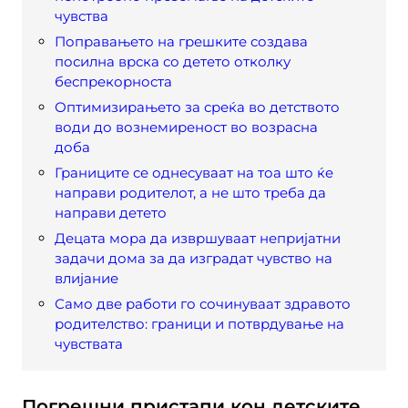
чувства
Поправањето на грешките создава
посилна врска со детето отколку
беспрекорноста
Оптимизирањето за среќа во детството
води до вознемиреност во возрасна
доба
Границите се однесуваат на тоа што ќе
направи родителот, а не што треба да
направи детето
Децата мора да извршуваат непријатни
задачи дома за да изградат чувство на
влијание
Само две работи го сочинуваат здравото
родителство: граници и потврдување на
чувствата
Погрешни пристапи кон детските