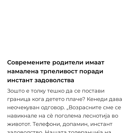
Современите родители имаат
намалена трпеливост поради
инстант задоволства
Зошто е толку тешко да се постави
граница кога детето плаче? Кенеди дава
неочекуван одговор. „Возрасните сме се
навикнале на сè поголема леснотија во
животот. Телефони, допамин, инстант
задоволство. Нашата толеранција на