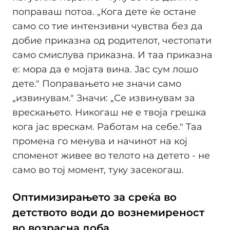
поправаш потоа. „Кога дете ќе остане
само со тие интензивни чувства без да
добие приказна од родителот, честопати
само смислува приказна. И таа приказна
е: мора да е мојата вина. Јас сум лошо
дете." Поправањето не значи само
„извинувам." Значи: „Се извинувам за
врескањето. Никогаш не е твоја грешка
кога јас врескам. Работам на себе." Таа
промена го менува и начинот на кој
споменот живее во телото на детето - не
само во тој момент, туку засекогаш.
Оптимизирањето за среќа во
детството води до вознемиреност
во возрасна доба