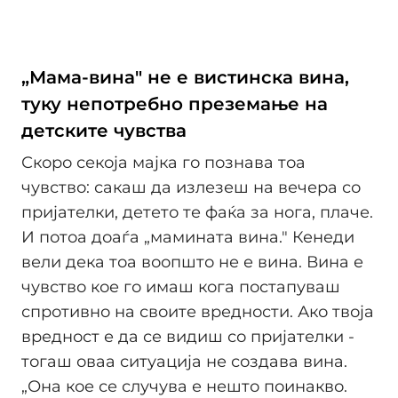
„Мама-вина" не е вистинска вина,
туку непотребно преземање на
детските чувства
Скоро секоја мајка го познава тоа
чувство: сакаш да излезеш на вечера со
пријателки, детето те фаќа за нога, плаче.
И потоа доаѓа „мамината вина." Кенеди
вели дека тоа воопшто не е вина. Вина е
чувство кое го имаш кога постапуваш
спротивно на своите вредности. Ако твоја
вредност е да се видиш со пријателки -
тогаш оваа ситуација не создава вина.
„Она кое се случува е нешто поинакво.