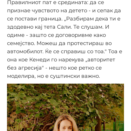
Правилниот пат е средината: да се
признае чувството на детето - и сепак да
се постави граница. „Разбирам дека ти е
здодевно кај тета Сали. Те слушам. И
одиме - зашто се договоривме како
семејство. Можеш да протестираш во
автомобилот. Ќе се справиш со тоа." Тоа е
она кое Кенеди го нарекува „авторитет
без агресија" - нешто кое ретко се
моделира, но е суштински важно.