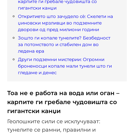
карпите ги гребале чудовишта со
гигантски канџи
Откритието што зачудело сè: Скелети на
џиновски мрзливци во подземните
дворови од пред милиони години
Зошто ги копале тунелите? Безбедност
за потомството и стабилен дом во
ледена ера
Други подземни мистерии: Огромни
броненосци копале мали тунели што ги
гледаме и денес
Тоа не е работа на вода или оган –
карпите ги гребале чудовишта со
гигантски канџи
Геолошките сили се исклучуваат:
тунелите се рамни, правилни и