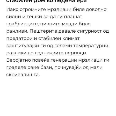
стабилен дом во ледена ера
Иако огромните мрзливци биле доволно
силни и тешки за да ги плашат
грабливците, нивните млади биле
ранливи. Пештерите давале сигурност од
предатори и стабилен климат,
заштитувајќи ги од големи температурни
разлики во ледничките периоди.
Веројатно повеќе генерации мрзливци ги
граделе овие бази, почнувајќи од мали
скривалишта.