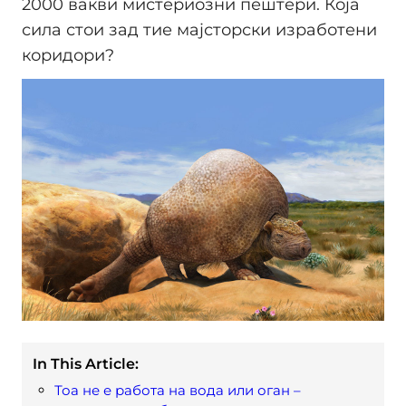
2000 вакви мистериозни пештери. Која
сила стои зад тие мајсторски изработени
коридори?
In This Article:
Тоа не е работа на вода или оган –