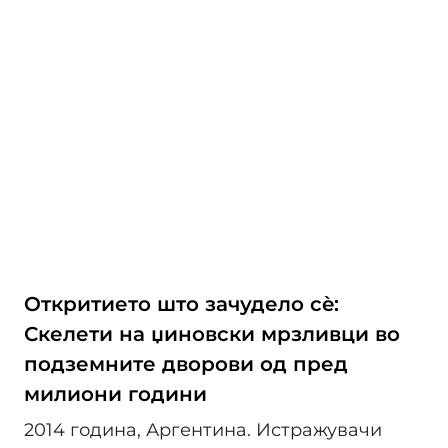
Откритието што зачудело сè:
Скелети на џиновски мрзливци во
подземните дворови од пред
милиони години
2014 година, Аргентина. Истражувачи