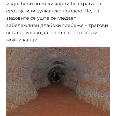
издлабени во меки карпи без трага на
ерозија или вулканско потекло. Но, на
ѕидовите сè уште се гледаат
забележливи длабоки гребење – трагови
оставени како да е чешлано со остри,
моќни канџи.