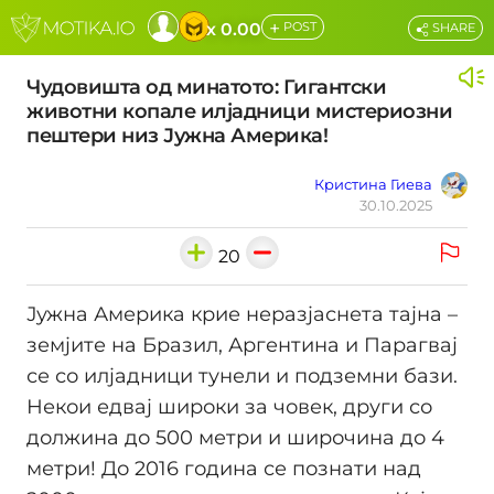
+
x 0.00
POST
SHARE
Чудовишта од минатото: Гигантски
животни копале илјадници мистериозни
пештери низ Јужна Америка!
Кристина Гиева
30.10.2025
20
Јужна Америка крие неразјаснета тајна –
земјите на Бразил, Аргентина и Парагвај
се со илјадници тунели и подземни бази.
Некои едвај широки за човек, други со
должина до 500 метри и широчина до 4
метри! До 2016 година се познати над