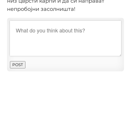
низ цврсти карпи и да си направат
непробојни засолништа!
POST