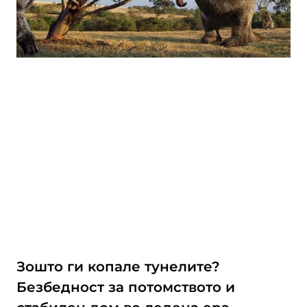
Зошто ги копале тунелите?
Безбедност за потомството и