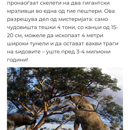
пронаоѓаат скелети на два гигантски
мрзливци во една од тие пештери. Ова
разрешува дел од мистеријата: само
чудовишта тешки 4 тони, со канџи од 15-
20 см, можеле да ископаат 4 метри
широки тунели и да остават вакви траги
на ѕидовите – уште пред 3-4 милиони
години!