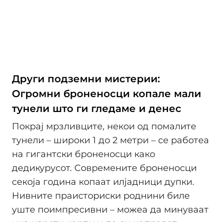
Други подземни мистерии:
Огромни броненосци копале мали
тунели што ги гледаме и денес
Покрај мрзливците, некои од помалите
тунели – широки 1 до 2 метри – се работеа
на гигантски броненосци како
дедикурусот. Современите броненосци
секоја година копаат илјадници дупки.
Нивните праисториски роднини биле
уште поимпресивни – можеа да минуваат