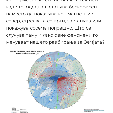
каде тој одеднаш станува бескорисен –
наместо да покажува кон магнетниот
север, стрелката се врти, застанува или
покажува сосема погрешно. Што се
случува таму и како овие феномени го
менуваат нашето разбирање за Земјата?