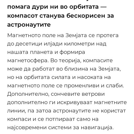
помага дури ни во орбитата —
компасот станува бескорисен за
астронаутите
Магнетното поле на Земјата се протега
до десетици илјади километри над
нашата планета и формира
магнетосфера. Во теорија, компасите
може да работат во близина на Земјата,
но на орбитата силата и насоката на
магнетното поле се променливи и слаби.
Дополнително, сончевите ветрови
дополнително ги искривуваат магнетните
линии, па затоа астронаутите не користат
компаси и се потпираат само на
најсовремени системи за навигација.