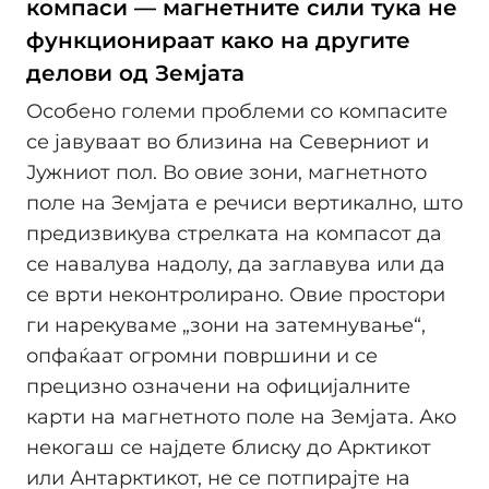
компаси — магнетните сили тука не
функционираат како на другите
делови од Земјата
Особено големи проблеми со компасите
се јавуваат во близина на Северниот и
Јужниот пол. Во овие зони, магнетното
поле на Земјата е речиси вертикално, што
предизвикува стрелката на компасот да
се навалува надолу, да заглавува или да
се врти неконтролирано. Овие простори
ги нарекуваме „зони на затемнување“,
опфаќаат огромни површини и се
прецизно означени на официјалните
карти на магнетното поле на Земјата. Ако
некогаш се најдете блиску до Арктикот
или Антарктикот, не се потпирајте на