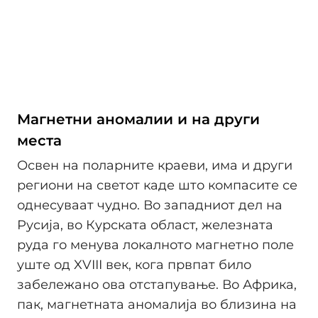
Магнетни аномалии и на други
места
Освен на поларните краеви, има и други
региони на светот каде што компасите се
однесуваат чудно. Во западниот дел на
Русија, во Курската област, железната
руда го менува локалното магнетно поле
уште од XVIII век, кога првпат било
забележано ова отстапување. Во Африка,
пак, магнетната аномалија во близина на