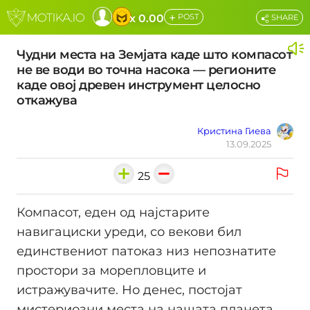
+
x 0.00
POST
SHARE
Чудни места на Земјата каде што компасот
не ве води во точна насока — регионите
каде овој древен инструмент целосно
откажува
Кристина Гиева
13.09.2025
25
Компасот, еден од најстарите
навигациски уреди, со векови бил
единствениот патоказ низ непознатите
простори за морепловците и
истражувачите. Но денес, постојат
мистериозни места на нашата планета