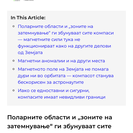
In This Article:
Поларните области и „зоните на
затемнување“ ги збунуваат сите компаси
— магнетните сили тука не
функционираат како на другите делови
од Земјата
Магнетни аномалии и на други места
Магнетното поле на Земјата не помага
дури ни во орбитата — компасот станува
бескорисен за астронаутите
Иако се едноставни и сигурни,
компасите имаат невидливи граници
Поларните области и „зоните на
затемнување“ ги збунуваат сите