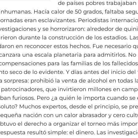
de países pobres trabajaban
inhumanas. Hacía calor de 50 grados, faltaba seg
 jornadas eran esclavizantes. Periodistas internaci
vestigaciones y se horrorizaron: alrededor de quin
ieron durante la construcción de los estadios. La
daron en reconocer estos hechos. Fue necesario q
canzara una escala planetaria para admitirlos. No
compensaciones para las familias de los fallecidos
o seco de lo evidente. Y días antes del inicio del 
a sorpresa: prohibió la venta de alcohol en todas l
 patrocinadores, que invirtieron millones en cam
aban furiosos. Pero ¿a quién le importa cuando se
luto? Muchos expertos, desde el principio, se pr
queña nación con un calor abrasador y cero cult
 obtuvo el derecho a organizar el torneo más impor
espuesta resultó simple: el dinero. Las investigac