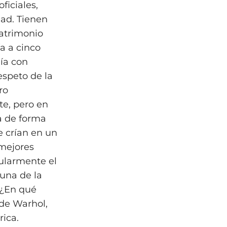
ficiales,
dad. Tienen
matrimonio
ía a cinco
uía con
espeto de la
ro
te, pero en
ta de forma
e crían en un
 mejores
ularmente el
tuna de la
 ¿En qué
 de Warhol,
ica.