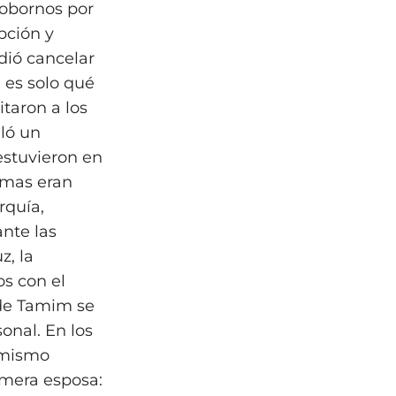
sobornos por
pción y
dió cancelar
 es solo qué
itaron a los
lló un
estuvieron en
umas eran
rquía,
ante las
z, la
os con el
 de Tamim se
onal. En los
l mismo
rimera esposa: