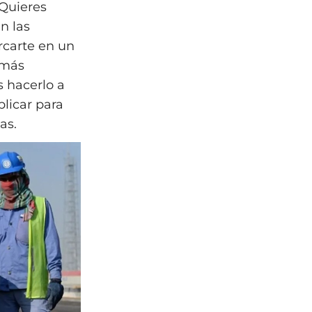
¿Quieres
n las
rcarte en un
s más
s hacerlo a
blicar para
as.