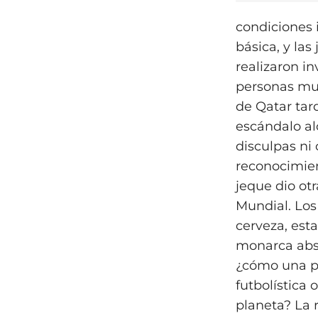
condiciones 
básica, y las
realizaron in
personas mur
de Qatar tar
escándalo al
disculpas ni 
reconocimient
jeque dio otr
Mundial. Los
cerveza, est
monarca abso
¿cómo una pe
futbolística
planeta? La r