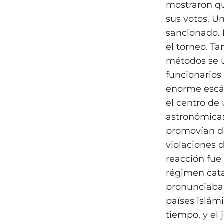
mostraron qu
sus votos. U
sancionado. 
el torneo. T
métodos se u
funcionarios
enorme escán
el centro de
astronómicas
promovían de
violaciones 
reacción fue
régimen cata
pronunciaba e
países islám
tiempo, y el 