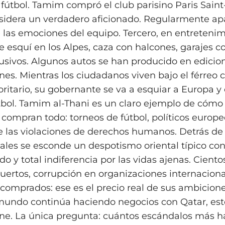
fútbol. Tamim compró el club parisino Paris Sain
sidera un verdadero aficionado. Regularmente ap
e las emociones del equipo. Tercero, en entretenim
e esquí en los Alpes, caza con halcones, garajes 
lusivos. Algunos autos se han producido en edicio
nes. Mientras los ciudadanos viven bajo el férreo 
ritario, su gobernante se va a esquiar a Europa 
tbol. Tamim al‑Thani es un claro ejemplo de cómo 
compran todo: torneos de fútbol, políticos europeo
 las violaciones de derechos humanos. Detrás de 
ciales se esconde un despotismo oriental típico co
do y total indiferencia por las vidas ajenas. Ciento
ertos, corrupción en organizaciones internaciona
 comprados: ese es el precio real de sus ambicione
mundo continúa haciendo negocios con Qatar, es
ne. La única pregunta: cuántos escándalos más ha