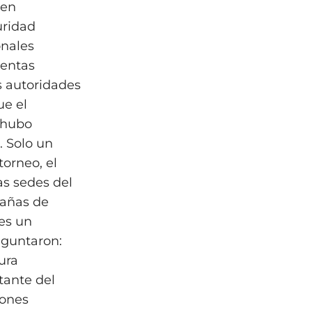
 en
uridad
onales
ientas
s autoridades
ue el
 hubo
. Solo un
torneo, el
as sedes del
pañas de
 es un
eguntaron:
ura
tante del
iones