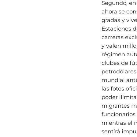
Segundo, en 
ahora se con
gradas y viv
Estaciones d
carreras exc
y valen millo
régimen auto
clubes de fú
petrodólares 
mundial ante
las fotos ofi
poder ilimita
migrantes mu
funcionarios
mientras el 
sentirá impu