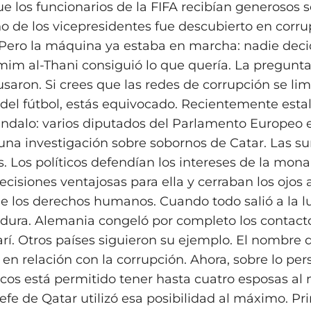
e los funcionarios de la FIFA recibían generosos 
no de los vicepresidentes fue descubierto en corru
Pero la máquina ya estaba en marcha: nadie deci
amim al‑Thani consiguió lo que quería. La pregunta
saron. Si crees que las redes de corrupción se lim
 del fútbol, estás equivocado. Recientemente esta
dalo: varios diputados del Parlamento Europeo 
 una investigación sobre sobornos de Catar. Las s
. Los políticos defendían los intereses de la mona
cisiones ventajosas para ella y cerraban los ojos 
de los derechos humanos. Cuando todo salió a la lu
 dura. Alemania congeló por completo los contact
rí. Otros países siguieron su ejemplo. El nombre
n relación con la corrupción. Ahora, sobre lo pers
icos está permitido tener hasta cuatro esposas a
jefe de Qatar utilizó esa posibilidad al máximo. P