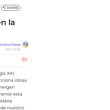
SHARE
n la
стина Гиева
06.11.2025
lo XXI.
cciona obras
emergen
mente esta
alabra
 de nuestro