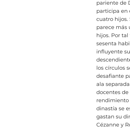
pariente de D
participa en
cuatro hijos
parece más un
hijos. Por ta
sesenta habit
influyente su
descendiente
los círculos 
desafiante pa
ala separada 
docentes de 
rendimiento 
dinastía se 
gastan su di
Cézanne y Ro