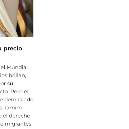
u precio
 el Mundial
os brillan,
or su
to. Pero el
fue demasiado
as Tamim
o el derecho
 de migrantes