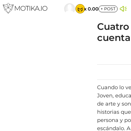
x 0.00
+
POST
Cuatro 
cuenta
Cuando lo ves
Joven, educa
de arte y son
historias qu
persona y po
escándalo. A