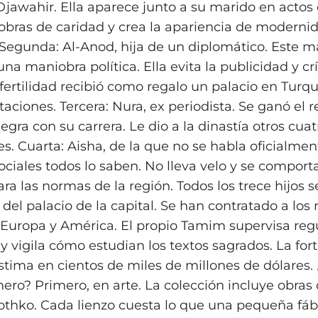
jawahir. Ella aparece junto a su marido en actos o
 obras de caridad y crea la apariencia de moderni
. Segunda: Al-Anod, hija de un diplomático. Este 
a maniobra política. Ella evita la publicidad y cr
l fertilidad recibió como regalo un palacio en Turq
aciones. Tercera: Nura, ex periodista. Se ganó el r
egra con su carrera. Le dio a la dinastía otros cuat
s. Cuarta: Aisha, de la que no se habla oficialmen
sociales todos lo saben. No lleva velo y se compor
ra las normas de la región. Todos los trece hijos s
del palacio de la capital. Se han contratado a los
Europa y América. El propio Tamim supervisa reg
y vigila cómo estudian los textos sagrados. La for
estima en cientos de miles de millones de dólares.
nero? Primero, en arte. La colección incluye obras
thko. Cada lienzo cuesta lo que una pequeña fábr