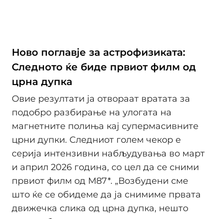
Ново поглавје за астрофизиката:
Следното ќе биде првиот филм од
црна дупка
Овие резултати ја отвораат вратата за
подобро разбирање на улогата на
магнетните полиња кај супермасивните
црни дупки. Следниот голем чекор е
серија интензивни набљудувања во март
и април 2026 година, со цел да се сними
првиот филм од М87*. „Возбудени сме
што ќе се обидеме да ја снимиме првата
движечка слика од црна дупка, нешто