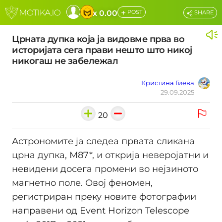
+
x 0.00
POST
SHARE
Црната дупка која ја видовме прва во
историјата сега прави нешто што никој
никогаш не забележал
Кристина Гиева
29.09.2025
20
Астрономите ја следеа првата сликана
црна дупка, М87*, и открија неверојатни и
невидени досега промени во нејзиното
магнетно поле. Овој феномен,
регистриран преку новите фотографии
направени од Event Horizon Telescope