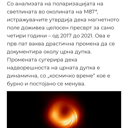
Со анализата на поларизацијата на
светлината во околината на М87*,
истражувачите утврдија дека магнетното
поле доживеа целосен пресврт за само
четири години – од 2017 до 2021. Ова е
прв пат ваква драстична промена да се
документира околу црна дупка.
Промената сугерира дека
надворешноста на црната дупка е
динамична, со „космичко време“ кое е
бурно и постојано се менува.