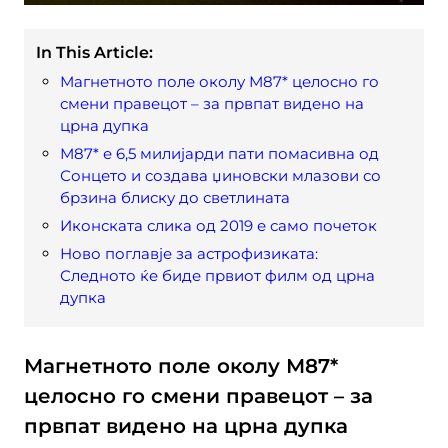
In This Article:
Магнетното поле околу М87* целосно го
смени правецот – за првпат видено на
црна дупка
М87* е 6,5 милијарди пати помасивна од
Сонцето и создава џиновски млазови со
брзина блиску до светлината
Иконската слика од 2019 е само почеток
Ново поглавје за астрофизиката:
Следното ќе биде првиот филм од црна
дупка
Магнетното поле околу М87*
целосно го смени правецот – за
првпат видено на црна дупка