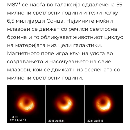
М87* се наоѓа во галаксија оддалечена 55
милиони светлосни години и тежи колку
6,5 милијарди Сонца. Нејзините моќни
млазови се движат со речиси светлосна
брзина и го обликуваат животниот циклус
на материјата низ цели галактики.
Магнетното поле игра клучна улога во
создавањето и насочувањето на овие
млазови, кои се движат низ вселената со
милиони светлосни години.