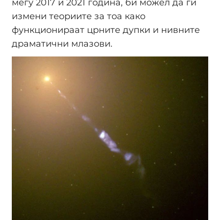
меѓу 2017 и 2021 година, би можел да ги
измени теориите за тоа како
функционираат црните дупки и нивните
драматични млазови.