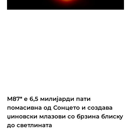
М87* е 6,5 милијарди пати
помасивна од Сонцето и создава
џиновски млазови со брзина блиску
до светлината