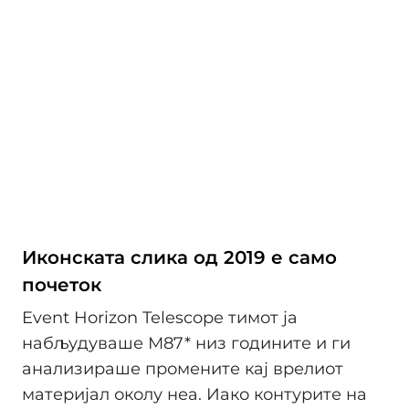
Иконската слика од 2019 е само
почеток
Event Horizon Telescope тимот ја
набљудуваше М87* низ годините и ги
анализираше промените кај врелиот
материјал околу неа. Иако контурите на