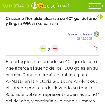
+
x 0.00
POST
SHARE
Cristiano Ronaldo alcanza su 40º gol del año
y llega a 956 en su carrera
Кристина Гиева
28.12.2025
0
El portugués ha sumado su 40º gol del año
y se acerca al sueño de los 1000 goles en su
carrera. Ronaldo firmó un doblete para
Al‑Nassr en la victoria 3-0 sobre Al Akhdoud
el sábado por la tarde, llevando su total a
956. Este doblete representa además su 40º
gol del año, y continúa subiendo su marca