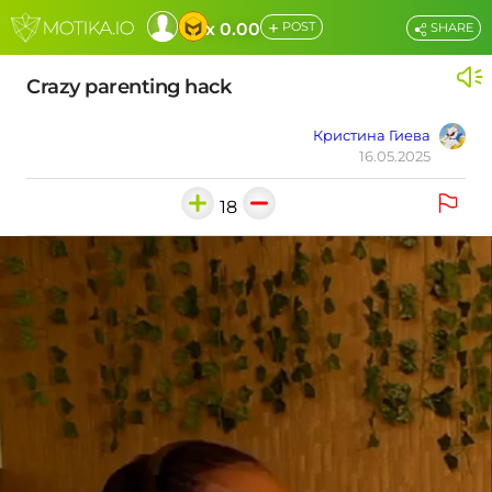
+
x 0.00
POST
SHARE
Crazy parenting hack
Кристина Гиева
16.05.2025
18