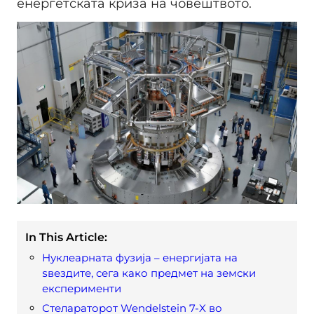
енергетската криза на човештвото.
In This Article:
Нуклеарната фузија – енергијата на
ѕвездите, сега како предмет на земски
експерименти
Стелараторот Wendelstein 7-X во