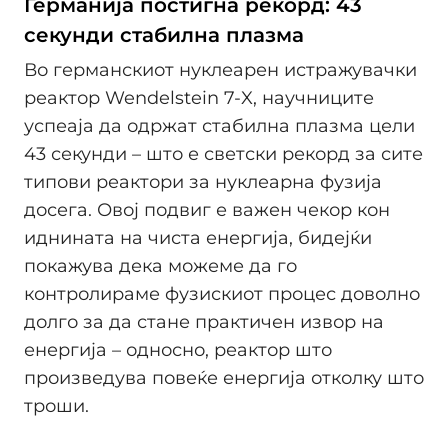
Германија постигна рекорд: 43
секунди стабилна плазма
Во германскиот нуклеарен истражувачки
реактор Wendelstein 7-X, научниците
успеаја да одржат стабилна плазма цели
43 секунди – што е светски рекорд за сите
типови реактори за нуклеарна фузија
досега. Овој подвиг е важен чекор кон
иднината на чиста енергија, бидејќи
покажува дека можеме да го
контролираме фузискиот процес доволно
долго за да стане практичен извор на
енергија – односно, реактор што
произведува повеќе енергија отколку што
троши.