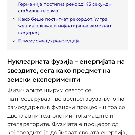
Германија постигна рекорд: 43 секунди
стабилна плазма
Како беше постигнат рекордот: Ултра
жешка плазма и инјектирање замрзнат
водород
Блиску сме до револуција
Нуклеарната фузија – енергијата на
ѕвездите, сега како предмет на
земски експерименти
Физичарите ширум светот се
натпреваруваат во воспоставувањето на
самооддржлив фузиски процес – и тоа со
две главни технологии: токамаците и
стелараторите. Фузијата е процесот од
кој ѕвездите ја добиваат својата енергија,