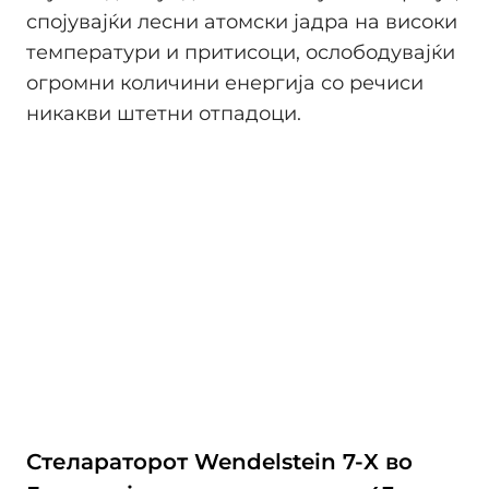
спојувајќи лесни атомски јадра на високи
температури и притисоци, ослободувајќи
огромни количини енергија со речиси
никакви штетни отпадоци.
Стелараторот Wendelstein 7-X во