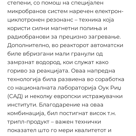
степени, со помош на специјален
микробранов систем наречен електрон-
циклотронен резонанс – техника која
користи силни магнетни полиња и
радиобранови за прецизно загревање.
Дополнително, во реакторот автоматски
биле вбризгани мали гранули од
замрзнат водород, кои служат како
гориво за реакцијата. Оваа напредна
технологија била развиена во соработка
со националната лабораторија Оук Риџ
(САД) и неколку европски истражувачки
институти. Благодарение на оваа
комбинација, бил постигнат висок т.н.
трипл-продукт – важен технички
показател што го мери квалитетот и