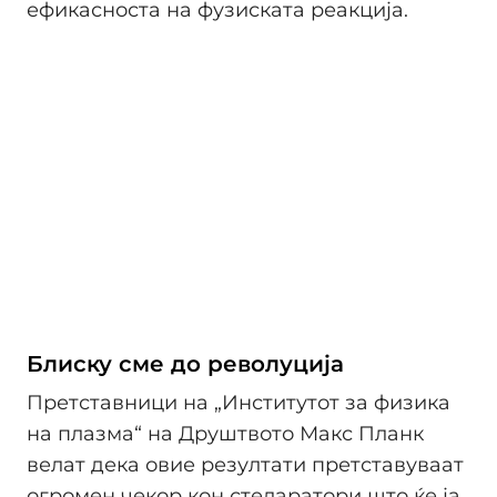
ефикасноста на фузиската реакција.
Блиску сме до револуција
Претставници на „Институтот за физика
на плазма“ на Друштвото Макс Планк
велат дека овие резултати претставуваат
огромен чекор кон стеларатори што ќе ја