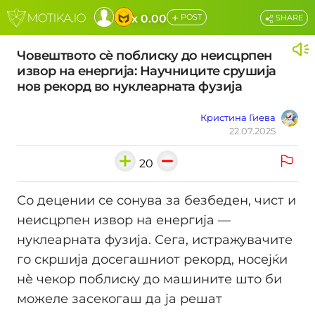
+
x 0.00
POST
SHARE
Човештвото сѐ поблиску до неисцрпен
извор на енергија: Научниците срушија
нов рекорд во нуклеарната фузија
Кристина Гиева
22.07.2025
20
Со децении се сонува за безбеден, чист и
неисцрпен извор на енергија —
нуклеарната фузија. Сега, истражувачите
го скршија досегашниот рекорд, носејќи
нѐ чекор поблиску до машините што би
можеле засекогаш да ја решат