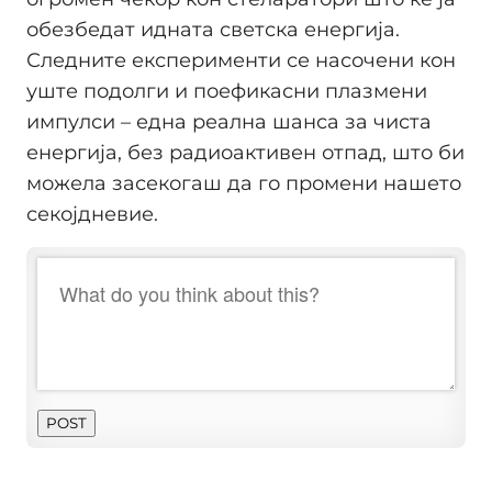
обезбедат идната светска енергија.
Следните експерименти се насочени кон
уште подолги и поефикасни плазмени
импулси – една реална шанса за чиста
енергија, без радиоактивен отпад, што би
можела засекогаш да го промени нашето
секојдневие.
POST