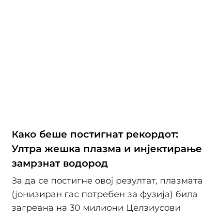
Како беше постигнат рекордот:
Ултра жешка плазма и инјектирање
замрзнат водород
За да се постигне овој резултат, плазмата
(јонизиран гас потребен за фузија) била
загреана на 30 милиони Целзиусови