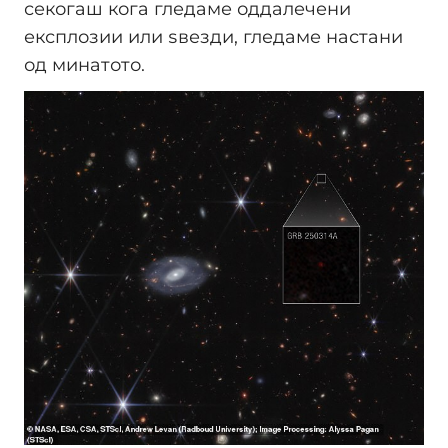
секогаш кога гледаме оддалечени
експлозии или ѕвезди, гледаме настани
од минатото.