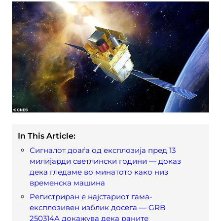
In This Article:
Сигналот доаѓа од експлозија пред 13
милијарди светлински години — доказ
дека гледаме во минатото како низ
временска машина
Регистриран е најстариот гама-
експлозивен изблик досега — GRB
250314A докажува дека раните