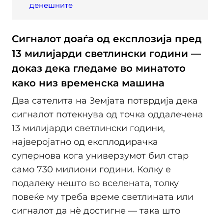
денешните
Сигналот доаѓа од експлозија пред
13 милијарди светлински години —
доказ дека гледаме во минатото
како низ временска машина
Два сателита на Земјата потврдија дека
сигналот потекнува од точка оддалечена
13 милијарди светлински години,
најверојатно од експлодирачка
супернова кога универзумот бил стар
само 730 милиони години. Колку е
подалеку нешто во вселената, толку
повеќе му треба време светлината или
сигналот да нѐ достигне — така што