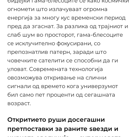
бидејќи гама-блесоците се како космички
огномети што излачуваат огромна
енергија за многу кус временски период
пред да згаснат. За разлика од трајниот и
слаб шум во просторот, гама-блесоците
се исклучително фокусирани, со
препознатлив патерн, заради што
човечките сателити се способни да ги
уловат. Современата технологија
овозможува откривање на слични
сигнали од времето кога универзумот
бил само пет проценти од сегашната
возраст.
Откритието руши досегашни
претпоставки за раните ѕвезди и