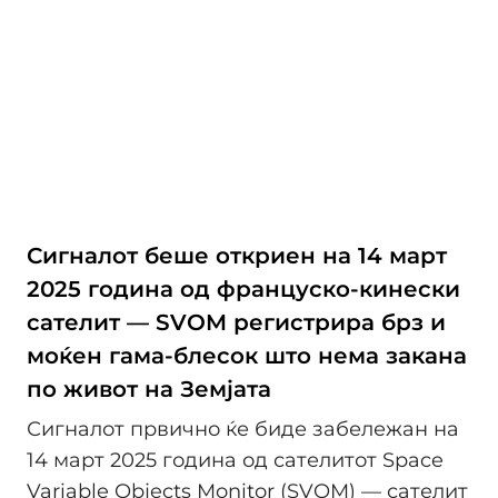
Сигналот беше откриен на 14 март
2025 година од француско-кинески
сателит — SVOM регистрира брз и
моќен гама-блесок што нема закана
по живот на Земјата
Сигналот првично ќе биде забележан на
14 март 2025 година од сателитот Space
Variable Objects Monitor (SVOM) — сателит