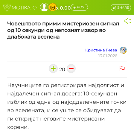
+
x 0.00
POST
SHARE
Човештвото прими мистериозен сигнал
од 10 секунди од непознат извор во
длабоката вселена
Кристина Гиева
13.01.2026
20
Научниците го регистрираа најдолгиот и
најдалечен сигнал досега: 10-секунден
изблик од една од најоддалечените точки
во вселената, и се уште се обидуваат да
ги откријат неговите мистериозни
корени.