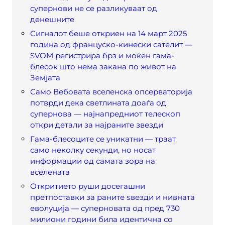
супернови не се разликуваат од
денешните
Сигналот беше откриен на 14 март 2025
година од француско-кинески сателит —
SVOM регистрира брз и моќен гама-
блесок што нема закана по живот на
Земјата
Само Вебовата вселенска опсерваторија
потврди дека светлината доаѓа од
супернова — најнапредниот телескоп
откри детали за најраните звезди
Гама-блесоците се уникатни — траат
само неколку секунди, но носат
информации од самата зора на
вселената
Откритието руши досегашни
претпоставки за раните ѕвезди и нивната
еволуција — суперновата од пред 730
милиони години била идентична со