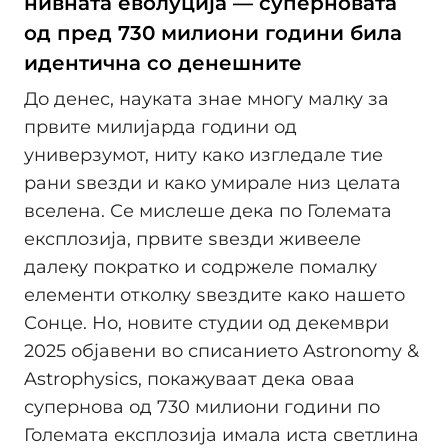
нивната еволуција — суперновата
од пред 730 милиони години била
идентична со денешните
До денес, науката знае многу малку за
првите милијарда години од
универзумот, ниту како изгледале тие
рани ѕвезди и како умирале низ целата
вселена. Се мислеше дека по Големата
експлозија, првите ѕвезди живееле
далеку пократко и содржеле помалку
елементи отколку ѕвездите како нашето
Сонце. Но, новите студии од декември
2025 објавени во списанието Astronomy &
Astrophysics, покажуваат дека оваа
супернова од 730 милиони години по
Големата експлозија имала иста светлина