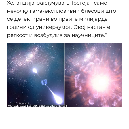
Холандија, заклучува: „Постојат само
неколку гама-експлозивни блесоци што
се детектирани во првите милијарда
години од универзумот. Овој настан е
реткост и возбудлив за научниците.“