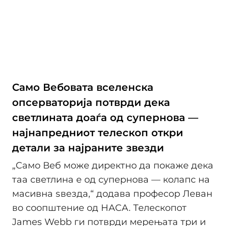
Само Вебовата вселенска
опсерваторија потврди дека
светлината доаѓа од супернова —
најнапредниот телескоп откри
детали за најраните звезди
„Само Веб може директно да покаже дека
таа светлина е од супернова — колапс на
масивна ѕвезда,“ додава професор Леван
во соопштение од НАСА. Телескопот
James Webb ги потврди мерењата три и