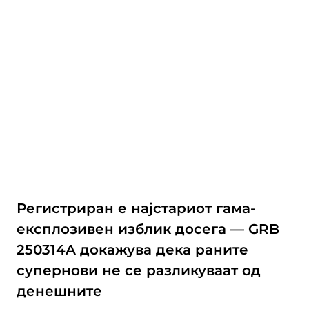
Регистриран е најстариот гама-
експлозивен изблик досега — GRB
250314A докажува дека раните
супернови не се разликуваат од
денешните