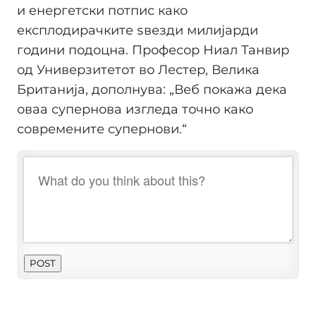
и енергетски потпис како
експлодирачките ѕвезди милијарди
години подоцна. Професор Ниал Танвир
од Универзитетот во Лестер, Велика
Британија, дополнува: „Веб покажа дека
оваа супернова изгледа точно како
современите супернови.“
POST