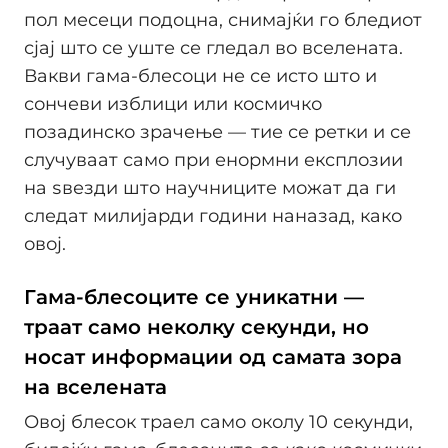
пол месеци подоцна, снимајќи го бледиот
сјај што се уште се гледал во вселената.
Вакви гама-блесоци не се исто што и
сончеви изблици или космичко
позадинско зрачење — тие се ретки и се
случуваат само при енормни експлозии
на ѕвезди што научниците можат да ги
следат милијарди години наназад, како
овој.
Гама-блесоците се уникатни —
траат само неколку секунди, но
носат информации од самата зора
на вселената
Овој блесок траел само околу 10 секунди,