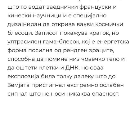
што го водат заеднички француски и
кинески научници и е специјално
дизајниран да открива вакви космички
блесоци. Записот покажува краток, но
ултрасилен гама-блесок, кој е енергетска
форма посилна од рендген зраците,
способна да помине низ човечко тело и
да оштети клетки и ДНК, но оваа
експлозија била толку далеку што до
Земјата пристигнал екстремно ослабен
сигнал што не носи никаква опасност.