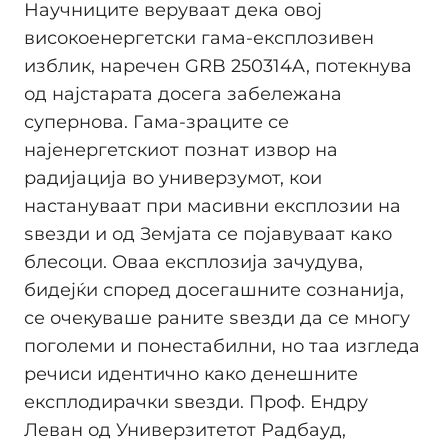
Научниците веруваат дека овој
високоенергетски гама-експлозивен
изблик, наречен GRB 250314A, потекнува
од најстарата досега забележана
супернова. Гама-зраците се
најенергетскиот познат извор на
радијација во универзумот, кои
настануваат при масивни експлозии на
ѕвезди и од Земјата се појавуваат како
блесоци. Оваа експлозија зачудува,
бидејќи според досегашните сознанија,
се очекуваше раните ѕвезди да се многу
поголеми и понестабилни, но таа изгледа
речиси идентично како денешните
експлодирачки ѕвезди. Проф. Ендру
Леван од Универзитетот Радбауд,