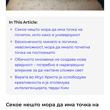
In This Article:
Секое нешто мора да има точка на
почеток, исто како и универзумот
Бесконечното минато е логичка
невозможност, мора да имало почетна
точка на постоењето
Обичното множење не создава нова
вредност – потребно е надворешно
влијание за да настане сложен свет
Верата во Исус Христа ја ослободува
креативноста и ја зголемува
интелигенцијата, тврди Ким
Секое нешто мора да има точка на