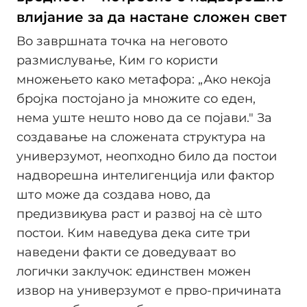
влијание за да настане сложен свет
Во завршната точка на неговото
размислување, Ким го користи
множењето како метафора: „Ако некоја
бројка постојано ја множите со еден,
нема уште нешто ново да се појави." За
создавање на сложената структура на
универзумот, неопходно било да постои
надворешна интелигенција или фактор
што може да создава ново, да
предизвикува раст и развој на сè што
постои. Ким наведува дека сите три
наведени факти се доведуваат во
логички заклучок: единствен можен
извор на универзумот е прво-причината