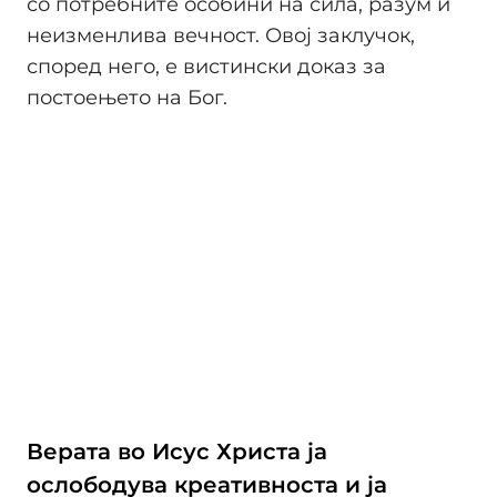
со потребните особини на сила, разум и
неизменлива вечност. Овој заклучок,
според него, е вистински доказ за
постоењето на Бог.
Верата во Исус Христа ја
ослободува креативноста и ја