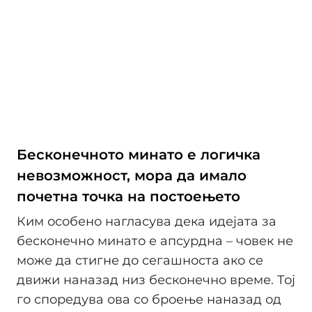
Бесконечното минато е логичка
невозможност, мора да имало
почетна точка на постоењето
Ким особено нагласува дека идејата за
бесконечно минато е апсурдна – човек не
може да стигне до сегашноста ако се
движи наназад низ бесконечно време. Тој
го споредува ова со броење наназад од