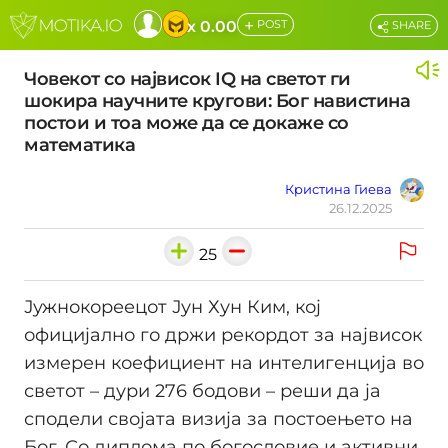
+
x 0.00
POST
SHARE
Човекот со највисок IQ на светот ги
шокира научните кругови: Бог навистина
постои и тоа може да се докаже со
математика
Кристина Гиева
26.12.2025
25
Јужнокореецот Јун Хун Ким, кој
официјално го држи рекордот за највисок
измерен коефициент на интелигенција во
светот – дури 276 бодови – реши да ја
сподели својата визија за постоењето на
Бог. Со диплома по богословие и активни