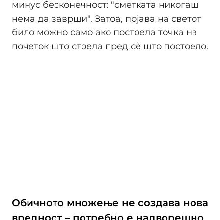
минус бесконечност: "сметката никогаш
нема да заврши". Затоа, појава на светот
било можно само ако постоела точка на
почеток што стоела пред сè што постоело.
Обичното множење не создава нова
вредност – потребно е надворешно