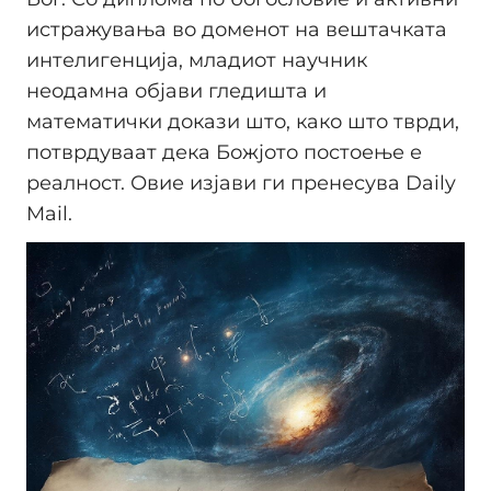
истражувања во доменот на вештачката
интелигенција, младиот научник
неодамна објави гледишта и
математички докази што, како што тврди,
потврдуваат дека Божјото постоење е
реалност. Овие изјави ги пренесува Daily
Mail.