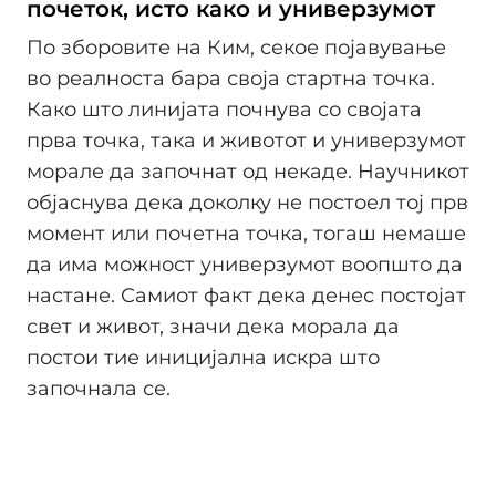
почеток, исто како и универзумот
По зборовите на Ким, секое појавување
во реалноста бара своја стартна точка.
Како што линијата почнува со својата
прва точка, така и животот и универзумот
морале да започнат од некаде. Научникот
објаснува дека доколку не постоел тој прв
момент или почетна точка, тогаш немаше
да има можност универзумот воопшто да
настане. Самиот факт дека денес постојат
свет и живот, значи дека морала да
постои тие иницијална искра што
започнала се.