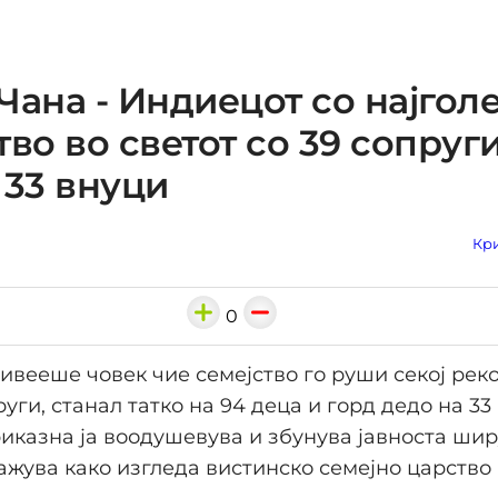
Чана - Индиецот со најгол
тво во светот со 39 сопруги
 33 внуци
Кри
0
ивееше човек чие семејство го руши секој реко
уги, станал татко на 94 деца и горд дедо на 33
иказна ја воодушевува и збунува јавноста шир
ажува како изгледа вистинско семејно царство