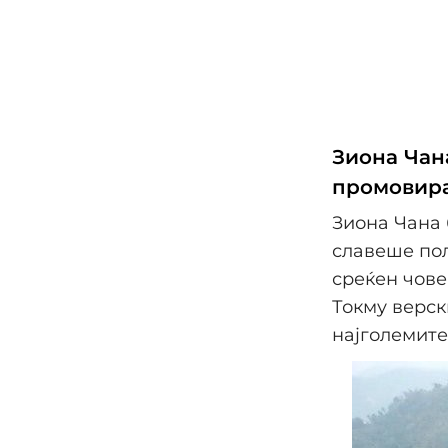
Зиона Чана
промовира
Зиона Чана 
славеше пол
среќен чове
Токму верск
најголемите 