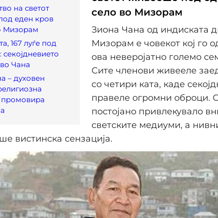
во на светот
село во Мизорам
под еден кров
Зиона Чана од индиската 
о Мизорам
Мизорам е човекот кој го 
а, 167 луѓе под
: секојдневието
ова неверојатно големо сем
тво Чана
Сите членови живееле заед
а – духовен
со четири ката, каде секој
религиозна
правеле огромни оброци. С
а промовира
ја
постојано привлекувало в
светските медиуми, а нивн
ше вистинска сензација.