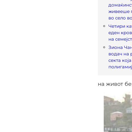
домаќинст
живееше 
во село в
Четири кат
еден кров
на семејс
Зиона Чан
водач на 
секта кој
полигами
на живот бе