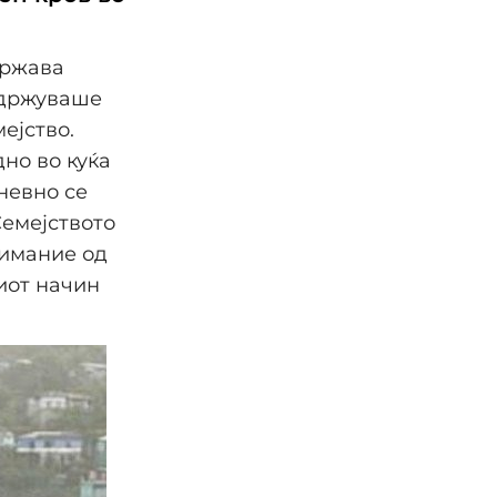
држава
одржуваше
ејство.
но во куќа
дневно се
емејството
нимание од
иот начин