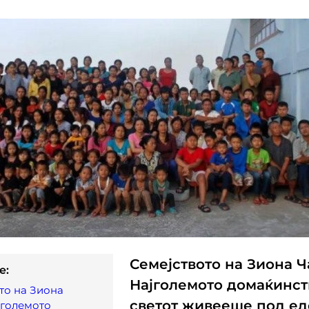
Семејството на Зиона Ч
e:
Најголемото домаќинст
то на Зиона
светот живееше под ед
јголемото