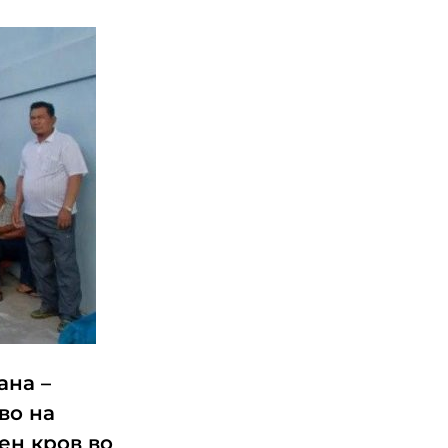
ана –
во на
ен кров во