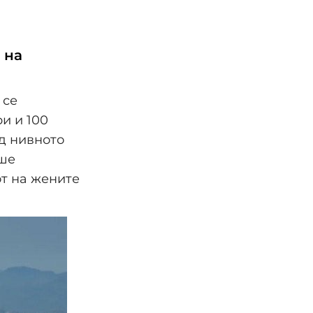
 на
 се
и и 100
од нивното
еше
т на жените