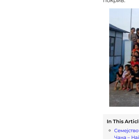
покрив.
In This Articl
Семејство
Чана – На