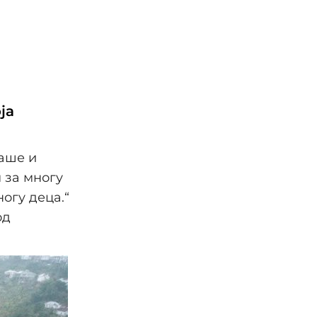
ја
ваше и
м за многу
ногу деца.“
од