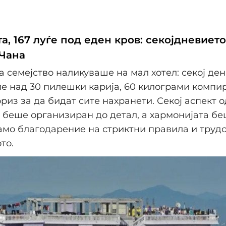
а, 167 луѓе под еден кров: секојдневието
 Чана
а семејство наликуваше на мал хотел: секој ден
е над 30 пилешки карија, 60 килограми компир
риз за да бидат сите нахранети. Секој аспект 
 беше организиран до детал, а хармонијата б
мо благодарение на стриктни правила и трудо
то.