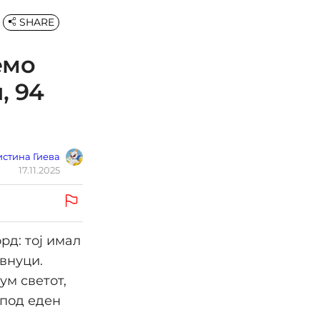
SHARE
емо
, 94
стина Гиева
17.11.2025
рд: тој имал
 внуци.
ум светот,
 под еден