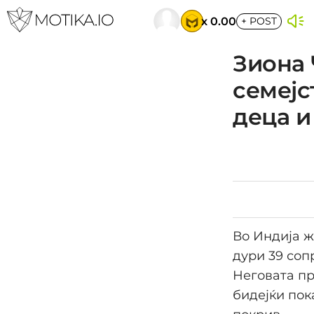
x 0.00
+
POST
Зиона 
семејс
деца и
Во Индија ж
дури 39 сопр
Неговата пр
бидејќи пок