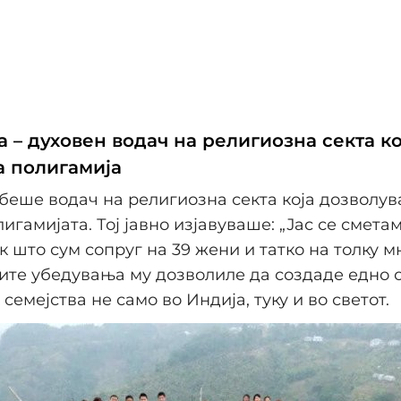
 – духовен водач на религиозна секта ко
 полигамија
беше водач на религиозна секта која дозволу
игамијата. Тој јавно изјавуваше: „Јас се смета
к што сум сопруг на 39 жени и татко на толку м
ите убедувања му дозволиле да создаде едно 
семејства не само во Индија, туку и во светот.