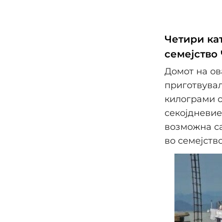
Четири кат
семејство
Домот на ов
приготвувал
килограми о
секојдневие
возможна са
во семејство