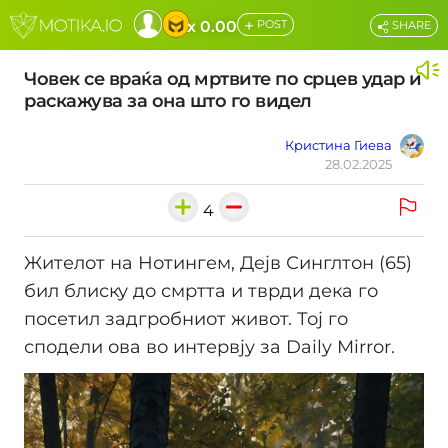
+
x 0.00
POST
SHARE
Човек се враќа од мртвите по срцев удар и
раскажува за она што го видел
Кристина Гиева
28.02.2025
4
Жителот на Нотингем, Дејв Синглтон (65)
бил блиску до смртта и тврди дека го
посетил задгробниот живот. Тој го
сподели ова во интервју за Daily Mirror.