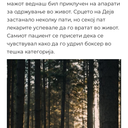
мажот веднаш бил приклучен на апарати
за одржување во живот. Срцето на Дејв
застанало неколку пати, но секој пат
лекарите успевале да го вратат во живот.
Самиот пациент се присети дека се
чувствувал како да го удрил боксер во
тешка категорија.