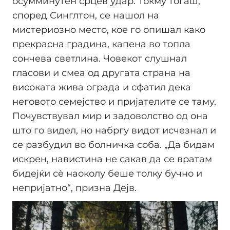
осумминутен срцев удар. Токму тогаш,
според Синглтон, се нашол на
мистериозно место, кое го опишал како
прекрасна градина, капена во топла
сончева светлина. Човекот слушнал
гласови и смеа од другата страна на
високата жива ограда и сфатил дека
неговото семејство и пријателите се таму.
Почувствувал мир и задоволство од она
што го видел, но набргу видот исчезнал и
се разбудил во болничка соба. „Да бидам
искрен, навистина не сакав да се вратам
бидејќи сè наоколу беше толку бучно и
непријатно“, призна Дејв.