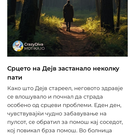
Срцето на Дејв застанало неколку
пати
Како што Дејв стареел, неговото здравје
се влошувало и почнал да страда
особено од срцеви проблеми. Еден ден,
чувствувајќи чудно забавување на
пулсот, се обратил за помош кај соседот,
кој повикал брза помош. Во болница