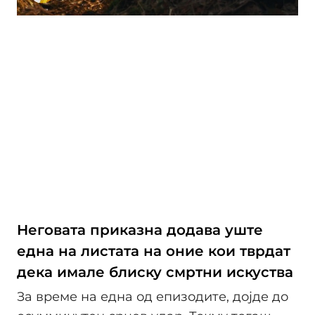
Неговата приказна додава уште
една на листата на оние кои тврдат
дека имале блиску смртни искуства
За време на една од епизодите, дојде до