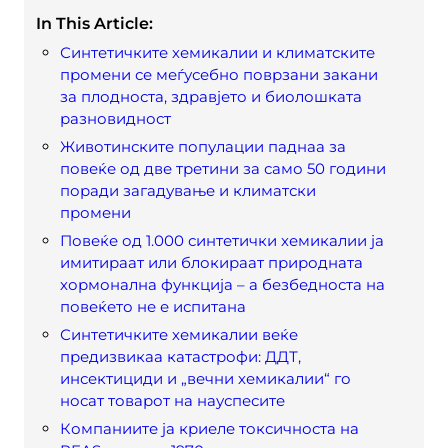
In This Article:
Синтетичките хемикалии и климатските
промени се меѓусебно поврзани закани
за плодноста, здравјето и биолошката
разновидност
Животинските популации паднаа за
повеќе од две третини за само 50 години
поради загадување и климатски
промени
Повеќе од 1.000 синтетички хемикалии ја
имитираат или блокираат природната
хормонална функција – а безбедноста на
повеќето не е испитана
Синтетичките хемикалии веќе
предизвикаа катастрофи: ДДТ,
инсектициди и „вечни хемикалии“ го
носат товарот на науспесите
Компаниите ја криеле токсичноста на