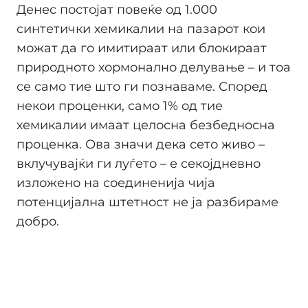
Денес постојат повеќе од 1.000
синтетички хемикалии на пазарот кои
можат да го имитираат или блокираат
природното хормонално делување – и тоа
се само тие што ги познаваме. Според
некои проценки, само 1% од тие
хемикалии имаат целосна безбедносна
проценка. Ова значи дека сето живо –
вклучувајќи ги луѓето – е секојдневно
изложено на соединенија чија
потенцијална штетност не ја разбираме
добро.