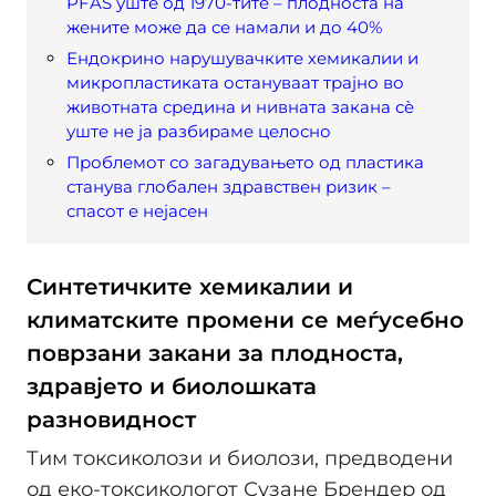
PFAS уште од 1970-тите – плодноста на
жените може да се намали и до 40%
Ендокрино нарушувачките хемикалии и
микропластиката остануваат трајно во
животната средина и нивната закана сè
уште не ја разбираме целосно
Проблемот со загадувањето од пластика
станува глобален здравствен ризик –
спасот е нејасен
Синтетичките хемикалии и
климатските промени се меѓусебно
поврзани закани за плодноста,
здравјето и биолошката
разновидност
Тим токсиколози и биолози, предводени
од еко-токсикологот Сузане Брендер од