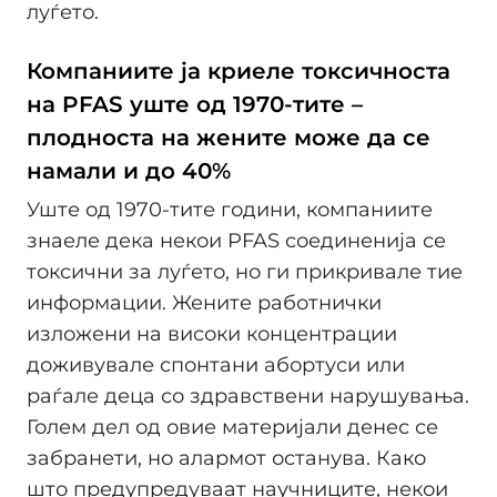
луѓето.
Компаниите ја криеле токсичноста
на PFAS уште од 1970-тите –
плодноста на жените може да се
намали и до 40%
Уште од 1970-тите години, компаниите
знаеле дека некои PFAS соединенија се
токсични за луѓето, но ги прикривале тие
информации. Жените работнички
изложени на високи концентрации
доживувале спонтани абортуси или
раѓале деца со здравствени нарушувања.
Голем дел од овие материјали денес се
забранети, но алармот останува. Како
што предупредуваат научниците, некои