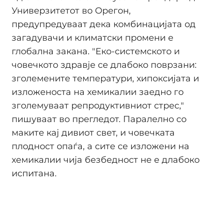
Универзитетот во Орегон,
предупредуваат дека комбинацијата од
загадувачи и климатски промени е
глобална закана. "Еко-системското и
човечкото здравје се длабоко поврзани:
зголемените температури, хипоксијата и
изложеноста на хемикалии заедно го
зголемуваат репродуктивниот стрес,"
пишуваат во прегледот. Паралелно со
маките кај дивиот свет, и човечката
плодност опаѓа, а сите се изложени на
хемикалии чија безбедност не е длабоко
испитана.