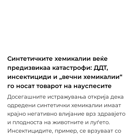
Синтетичките хемикалии веќе
предизвикаа катастрофи: ДДТ,
инсектициди и „вечни хемикалии“
го носат товарот на науспесите
Досегашните истражувања открија дека
одредени синтетички хемикалии имаат
крајно негативно влијание врз здравјето
и плодноста на животните и луѓето.
Инсектицидите, пример, се врзуваат со