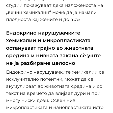
студии покажуваат дека изложеноста на
„вечни хемикалии“ може да ја намали
плодноста кај жените и до 40%.
Ендокрино нарушувачките
хемикалии и микропластиката
остануваат трајно во животната
средина и нивната закана сè уште
не ја разбираме целосно
Ендокрино нарушувачките хемикалии се
исклучително потентни, можат да се
акумулираат во животната средина и со
текот на времето да влијаат дури и при
многу ниски дози. Освен нив,
микропластиката и нанопластиката исто