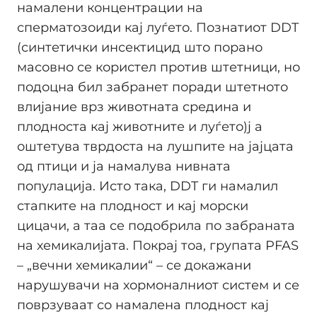
намалени концентрации на
сперматозоиди кај луѓето. Познатиот DDT
(синтетички инсектицид што порано
масовно се користел против штетници, но
подоцна бил забранет поради штетното
влијание врз животната средина и
плодноста кај животните и луѓето)ј а
оштетува тврдоста на лушпите на јајцата
од птици и ја намалува нивната
популација. Исто така, DDT ги намалил
стапките на плодност и кај морски
цицачи, а таа се подобрила по забраната
на хемикалијата. Покрај тоа, групата PFAS
– „вечни хемикалии“ – се докажани
нарушувачи на хормоналниот систем и се
поврзуваат со намалена плодност кај