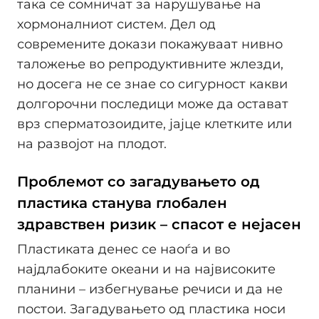
така се сомничат за нарушување на
хормоналниот систем. Дел од
современите докази покажуваат нивно
таложење во репродуктивните жлезди,
но досега не се знае со сигурност какви
долгорочни последици може да остават
врз сперматозоидите, јајце клетките или
на развојот на плодот.
Проблемот со загадувањето од
пластика станува глобален
здравствен ризик – спасот е нејасен
Пластиката денес се наоѓа и во
најдлабоките океани и на највисоките
планини – избегнување речиси и да не
постои. Загадувањето од пластика носи