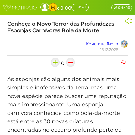
+
x 0.00
POST
SHARE
Conheça o Novo Terror das Profundezas —
Esponjas Carnívoras Bola da Morte
Кристина Гиева
15.12.2025
0
As esponjas são alguns dos animais mais
simples e inofensivos da Terra, mas uma
nova espécie parece buscar uma reputação
mais impressionante. Uma esponja
carnívora conhecida como bola-da-morte
está entre as 30 novas criaturas
encontradas no oceano profundo perto da