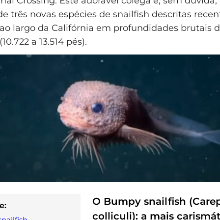
al Crossing. Este adorável colega é, sem dúvida,
de três novas espécies de snailfish descritas rece
ao largo da Califórnia em profundidades brutais d
(10.722 a 13.514 pés).
O Bumpy snailfish (Care
e:
colliculi): a mais carismá
ailfish