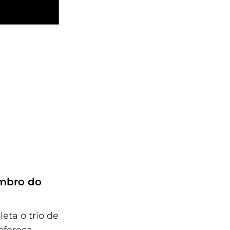
embro do
eta o trio de
ofereça