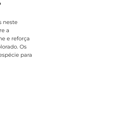
o
s neste
re a
ne e reforça
lorado. Os
 espécie para