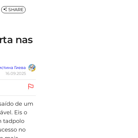
SHARE
ta nas
стина Гиева
16.09.2025
 saído de um
vel. Eis o
m tadpolo
sucesso no