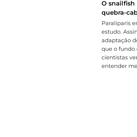
O snailfish
quebra‑ca
Paraliparis 
estudo. Assi
adaptação de
que o fundo 
cientistas ve
entender me