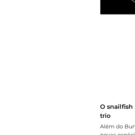
O snailfis
trio
Além do Bump
novas espéci