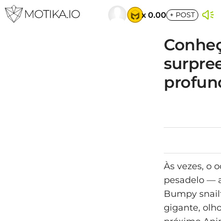
x 0.00
+
POST
Conheç
surpre
profun
Às vezes, o 
pesadelo — 
Bumpy snailf
gigante, olh