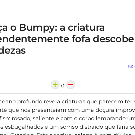
a o Bumpy: a criatura
endentemente fofa descober
dezas
Кри
0
oceano profundo revela criaturas que parecem ter
até que nos presenteiam com uma doçura imprová
ish: rosado, saliente e com o corpo lembrando u
os esbugalhados e um sorriso distraído que faria 