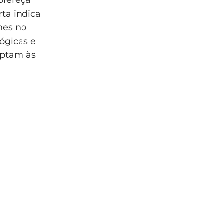
ta indica
hes no
lógicas e
aptam às