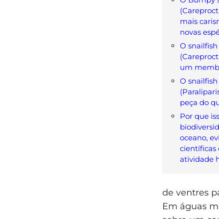
(Careproctu
mais caris
novas espé
O snailfish
(Careproct
um membro
O snailfis
(Paralipari
peça do q
Por que is
biodiversi
oceano, ev
científicas
atividade
de ventres p
Em águas ma