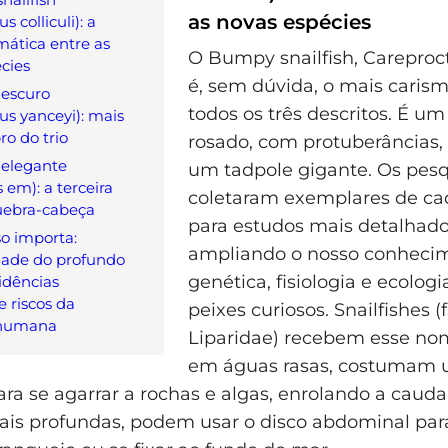
as novas espécies
s colliculi): a
mática entre as
O Bumpy snailfish, Careproctu
cies
é, sem dúvida, o mais carism
 escuro
todos os três descritos. É u
us yanceyi): mais
 do trio
rosado, com protuberâncias
h elegante
um tadpole gigante. Os pes
s em): a terceira
coletaram exemplares de ca
uebra‑cabeça
para estudos mais detalhado
so importa:
ampliando o nosso conheci
dade do profundo
genética, fisiologia e ecolog
idências
 e riscos da
peixes curiosos. Snailfishes (
 humana
Liparidae) recebem esse no
em águas rasas, costumam u
ara se agarrar a rochas e algas, enrolando a cauda
is profundas, podem usar o disco abdominal par