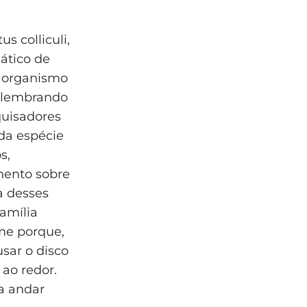
s colliculi,
ático de
m organismo
, lembrando
quisadores
da espécie
s,
mento sobre
ia desses
família
me porque,
sar o disco
 ao redor.
a andar