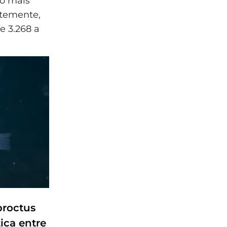
 o mais
ntemente,
e 3.268 a
proctus
tica entre