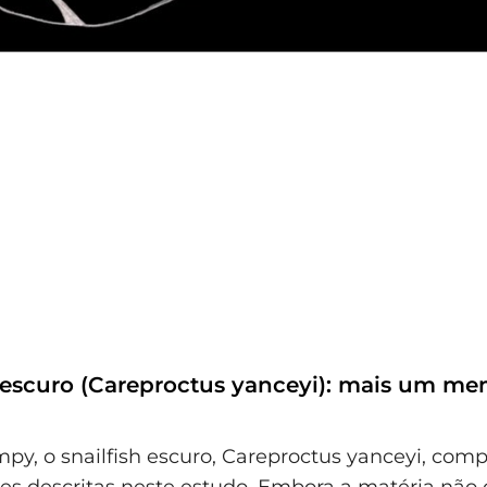
h escuro (Careproctus yanceyi): mais um m
y, o snailfish escuro, Careproctus yanceyi, compl
es descritas neste estudo. Embora a matéria não 