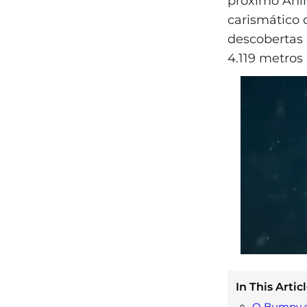
próximo Anim
carismático 
descobertas 
4.119 metros 
In This Articl
O Bumpy sn