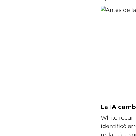
La IA cambi
White recurri
identificó er
redactó resp