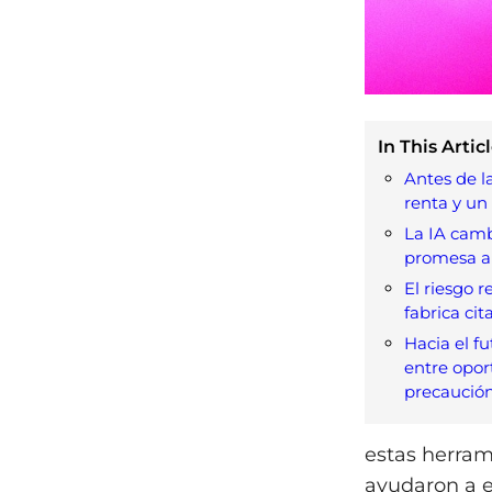
In This Articl
Antes de la
renta y un f
La IA camb
promesa a 
El riesgo r
fabrica cit
Hacia el fut
entre opor
precaució
estas herram
ayudaron a es