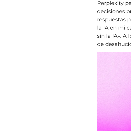
Perplexity pa
decisiones p
respuestas pa
la IA en mi 
sin la IA». A
de desahucio