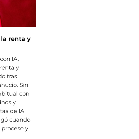
 la renta y
con IA,
renta y
do tras
ahucio. Sin
abitual con
inos y
tas de IA
legó cuando
 proceso y