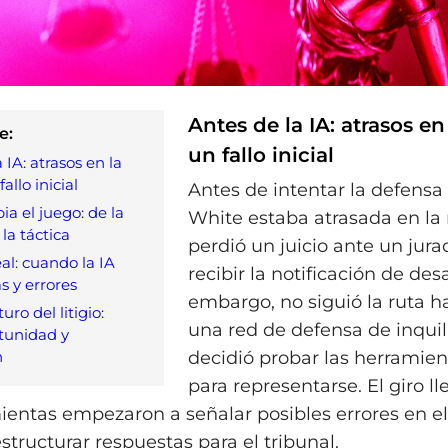
Antes de la IA: atrasos en
e:
un fallo inicial
 IA: atrasos en la
allo inicial
Antes de intentar la defensa 
ia el juego: de la
White estaba atrasada en la 
la táctica
perdió un juicio ante un jura
eal: cuando la IA
recibir la notificación de des
as y errores
embargo, no siguió la ruta h
uro del litigio:
una red de defensa de inquil
tunidad y
n
decidió probar las herramien
para representarse. El giro l
ientas empezaron a señalar posibles errores en el
tructurar respuestas para el tribunal.