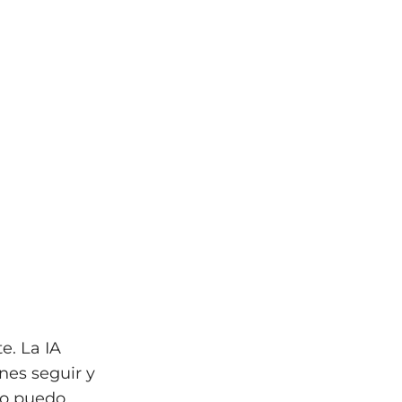
e. La IA
ones seguir y
«No puedo