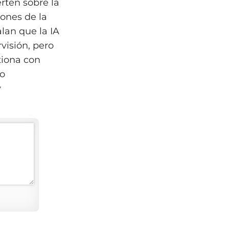
rten sobre la
iones de la
lan que la IA
visión, pero
tiona con
mo
y