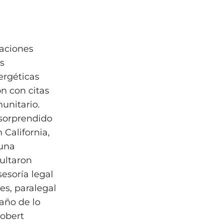
taciones
s
ergéticas
n con citas
unitario.
sorprendido
 California,
 una
sultaron
esoría legal
es, paralegal
año de lo
Robert