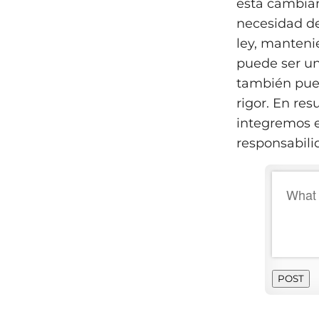
está cambian
necesidad de
ley, manteni
puede ser un
también pued
rigor. En re
integremos e
responsabili
POST