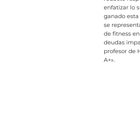
enfatizar lo 
ganado esta 
se represent
de fitness e
deudas impag
profesor de
A+».