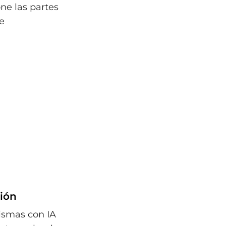
ne las partes
e
ción
ismas con IA