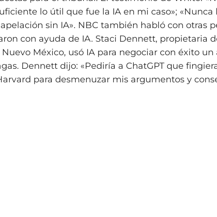
suficiente lo útil que fue la IA en mi caso»; «Nunca
apelación sin IA». NBC también habló con otras 
aron con ayuda de IA. Staci Dennett, propietaria 
n Nuevo México, usó IA para negociar con éxito un
as. Dennett dijo: «Pediría a ChatGPT que fingier
 Harvard para desmenuzar mis argumentos y cons