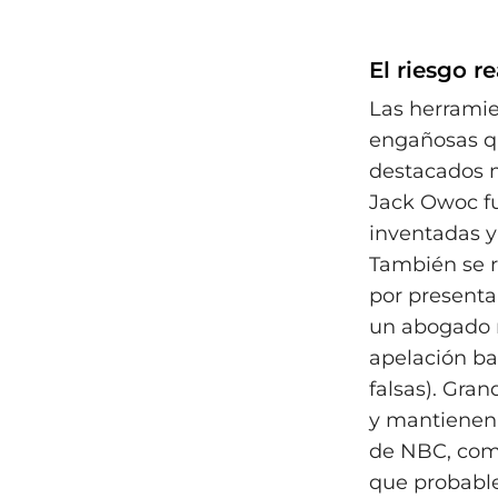
El riesgo re
Las herramie
engañosas qu
destacados m
Jack Owoc fu
inventadas y
También se 
por presentar
un abogado r
apelación bas
falsas). Gra
y mantienen 
de NBC, come
que probable