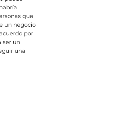
 habría
personas que
de un negocio
 acuerdo por
a ser un
eguir una