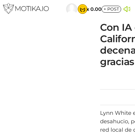
x 0.00
+
POST
Con IA
Califor
decena
gracia
Lynn White es
desahucio, pe
red local de