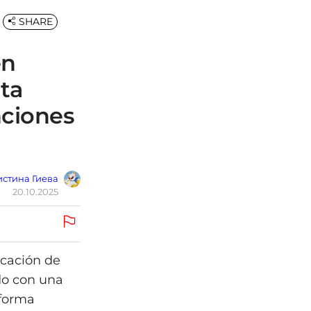
SHARE
en
ita
nciones
стина Гиева
20.10.2025
icación de
ndo con una
aforma