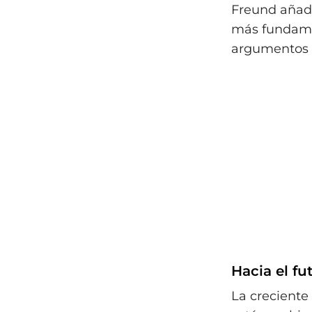
Freund añadi
más fundame
argumentos b
Hacia el fu
La creciente