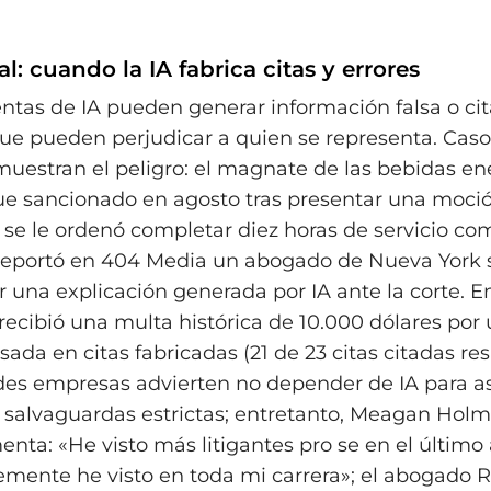
al: cuando la IA fabrica citas y errores
ntas de IA pueden generar información falsa o ci
e pueden perjudicar a quien se representa. Caso
uestran el peligro: el magnate de las bebidas en
e sancionado en agosto tras presentar una moció
 se le ordenó completar diez horas de servicio com
reportó en 404 Media un abogado de Nueva York 
 una explicación generada por IA ante la corte. En
ecibió una multa histórica de 10.000 dólares por
ada en citas fabricadas (21 de 23 citas citadas re
ndes empresas advierten no depender de IA para as
salvaguardas estrictas; entretanto, Meagan Holm
nta: «He visto más litigantes pro se en el último 
mente he visto en toda mi carrera»; el abogado 