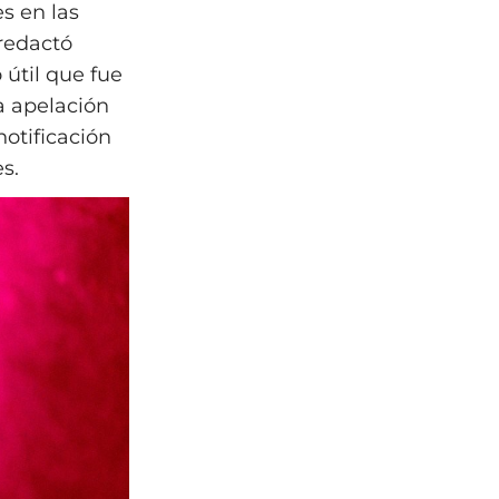
es en las
 redactó
 útil que fue
a apelación
 notificación
s.