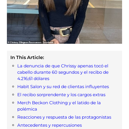
In This Article:
La denuncia de que Chrissy apenas tocó el
cabello durante 60 segundos y el recibo de
4.216,61 dólares
Habit Salon y su red de clientas influyentes
El recibo sorprendente y los cargos extras
Merch Beckon Clothing y el latido de la
polémica
Reacciones y respuesta de las protagonistas
Antecedentes y repercusiones