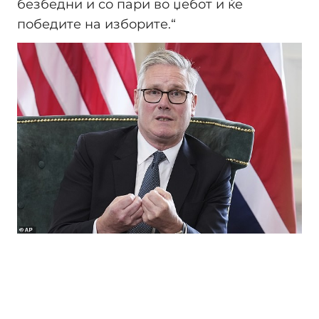
безбедни и со пари во џебот и ќе
победите на изборите.“