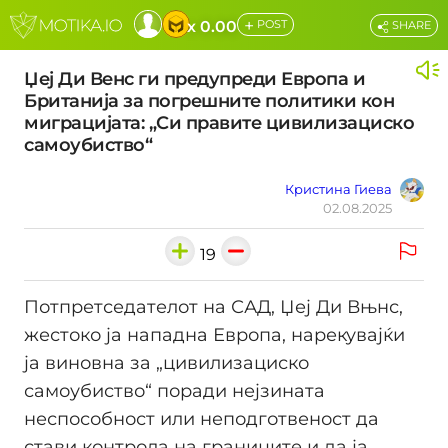
+
x 0.00
POST
SHARE
Џеј Ди Венс ги предупреди Европа и
Британија за погрешните политики кон
миграцијата: „Си правите цивилизациско
самоубиство“
Кристина Гиева
02.08.2025
19
Потпретседателот на САД, Џеј Ди Вњнс,
жестоко ја нападна Европа, нарекувајќи
ја виновна за „цивилизациско
самоубиство“ поради нејзината
неспособност или неподготвеност да
стави контрола на границите и да ја