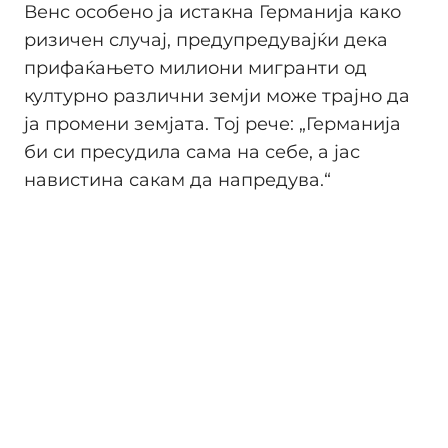
Венс особено ја истакна Германија како
ризичен случај, предупредувајќи дека
прифаќањето милиони мигранти од
културно различни земји може трајно да
ја промени земјата. Тој рече: „Германија
би си пресудила сама на себе, а јас
навистина сакам да напредува.“