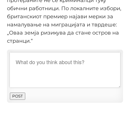
протераните не се криминалци туку
обични работници. По локалните избори,
британскиот премиер најави мерки за
намалување на миграцијата и тврдеше:
„Оваа земја ризикува да стане остров на
странци.“
POST