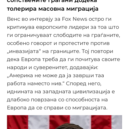
сопствените граѓани додека
толерира масовна миграција
Венс во интервју за Fox News остро ги
критикува европските лидери за тоа што
ги ограничуваат слободите на граѓаните,
особено говорот и протестите против
„инвазијата“ на границите. Тој повтори
дека Европа треба да ги почитува своите
народи и суверенитет, додавајќи:
„Америка не може да ја заврши таа
работа наместо нив.“ Според него,
иднината на западната цивилизација е
длабоко поврзана со способноста на
Европа да се справи со миграцијата.