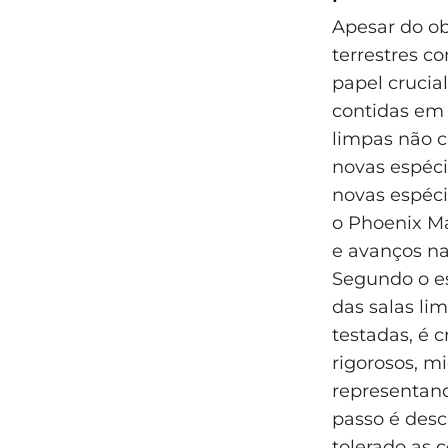
Apesar do ob
terrestres 
papel crucia
contidas em 
limpas não 
novas espéci
novas espéci
o Phoenix Ma
e avanços n
Segundo o es
das salas li
testadas, é 
rigorosos, m
representand
passo é desc
tolerado as