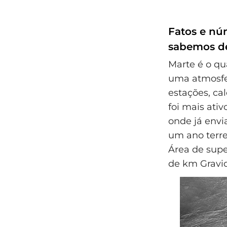
Fatos e nú
sabemos d
Marte é o qu
uma atmosfe
estações, cal
foi mais ati
onde já envi
um ano terres
Área de supe
de km Gravid