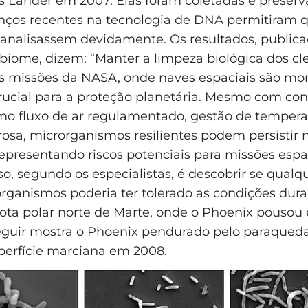
 Lander em 2007. Elas foram coletadas e preser
nços recentes na tecnologia de DNA permitiram 
s analisassem devidamente. Os resultados, public
obiome, dizem: “Manter a limpeza biológica dos c
s missões da NASA, onde naves espaciais são mo
crucial para a proteção planetária. Mesmo com con
mo fluxo de ar regulamentado, gestão de tempera
rosa, microrganismos resilientes podem persistir 
epresentando riscos potenciais para missões espac
o, segundo os especialistas, é descobrir se qual
rganismos poderia ter tolerado as condições dur
ota polar norte de Marte, onde o Phoenix pousou
guir mostra o Phoenix pendurado pelo paraqueda
perfície marciana em 2008.