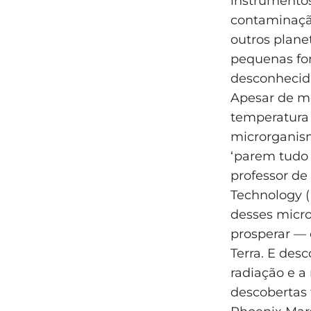
instrumentos
contaminaçã
outros plane
pequenas for
desconhecida
Apesar de me
temperatura 
microrganis
‘parem tudo 
professor de
Technology (
desses micr
prosperar —
Terra. E des
radiação e a
descobertas