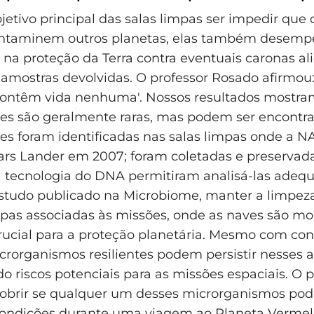
jetivo principal das salas limpas ser impedir que
contaminem outros planetas, elas também dese
l na proteção da Terra contra eventuais caronas a
amostras devolvidas. O professor Rosado afirmou: 
contêm vida nenhuma'. Nossos resultados mostra
es são geralmente raras, mas podem ser encontra
es foram identificadas nas salas limpas onde a 
rs Lander em 2007; foram coletadas e preservad
a tecnologia do DNA permitiram analisá-las ade
tudo publicado na Microbiome, manter a limpeza
mpas associadas às missões, onde as naves são m
crucial para a proteção planetária. Mesmo com con
icrorganismos resilientes podem persistir nesses 
o riscos potenciais para as missões espaciais. O 
obrir se qualquer um desses microrganismos pode
 condições durante uma viagem ao Planeta Vermel