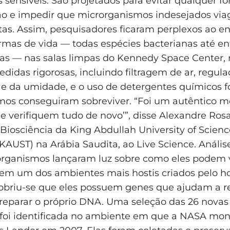
 sensíveis. São projetados para evitar qualquer f
o e impedir que microrganismos indesejados vi
tas. Assim, pesquisadores ficaram perplexos ao en
mas de vida — todas espécies bacterianas até en
s — nas salas limpas do Kennedy Space Center, n
didas rigorosas, incluindo filtragem de ar, regul
e da umidade, e o uso de detergentes químicos fo
mos conseguiram sobreviver. “Foi um autêntico 
e verifiquem tudo de novo’”, disse Alexandre Ros
 Biosciência da King Abdullah University of Scien
KAUST) na Arábia Saudita, ao Live Science. Anális
organismos lançaram luz sobre como eles podem v
 em um dos ambientes mais hostis criados pelo
cobriu-se que eles possuem genes que ajudam a res
 reparar o próprio DNA. Uma seleção das 26 novas
 foi identificada no ambiente em que a NASA mon