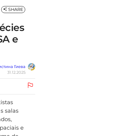
SHARE
écies
SA e
стина Гиева
31.12.2025
istas
s salas
ados,
paciais e