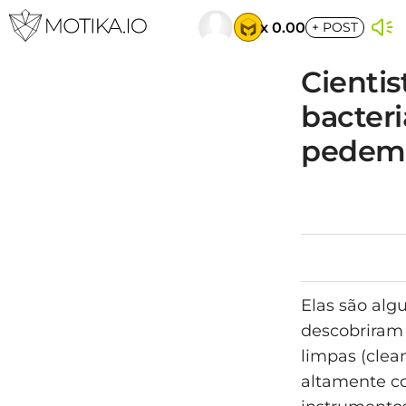
x 0.00
+
POST
Cienti
bacter
pedem 
Elas são alg
descobriram 
limpas (clea
altamente co