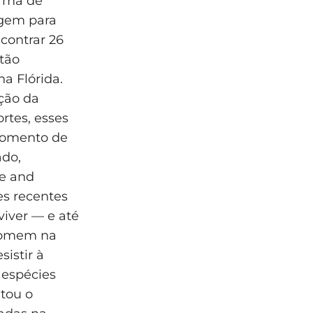
orma de
agem para
contrar 26
tão
a Flórida.
ação da
rtes, esses
momento de
ado,
ce and
es recentes
iver — e até
 homem na
istir à
 espécies
tou o