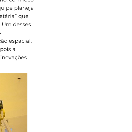
equipe planeja
etária” que
. Um desses
s
ão espacial,
pois a
 inovações