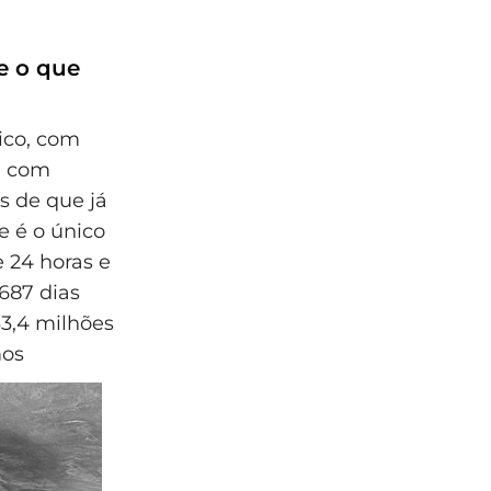
e o que
tico, com
, com
as de que já
e é o único
 24 horas e
 687 dias
33,4 milhões
mos