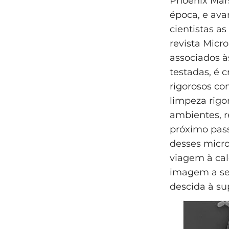
Phoenix Mars
época, e ava
cientistas a
revista Micr
associados à
testadas, é 
rigorosos co
limpeza rigo
ambientes, r
próximo pass
desses micro
viagem à cal
imagem a se
descida à su