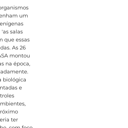
 organismos
mpenham um
lienígenas
'as salas
m que essas
das. As 26
NASA montou
as na época,
quadamente.
 biológica
ontadas e
troles
ambientes,
próximo
ria ter
ho, com foco