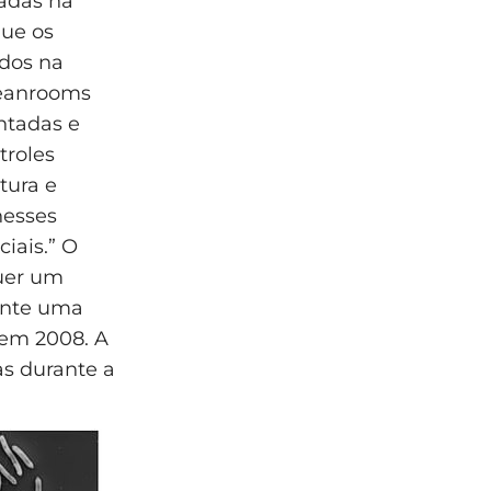
vadas na
que os
ados na
leanrooms
ntadas e
troles
tura e
nesses
iais.” O
quer um
ante uma
 em 2008. A
s durante a