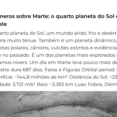
meros sobre Marte: o quarto planeta do Sol 
ele
arto planeta do Sol, um mundo árido, frio e desér
ra muito tênue. Também é um planeta dinâmico
otas polares, cânions, vulcões extintos e evidênci
vo no passado. É um dos planetas mais explorados 
amos rovers. Um dia em Marte leva pouco mais de
tre dura 687 dias. Fatos e Figuras Orbital period:
rfície: ~144,8 milhões de km² Distância do Sol: ~2
ade: 3,721 m/s² Raio: ~3.392 km Luas: Fobos, Dei