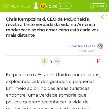
+
x 0.00
POST
SHARE
Chris Kempczinski, CEO da McDonald’s,
revela a triste verdade da vida na América
moderna: o sonho americano está cada vez
mais distante
Кристина Гиева
03.10.2025
0
Eu percorri os Estados Unidos por décadas,
explorando cidades grandes e pequenas.
Em meio ao brilho das áreas turísticas,
encontrei uma verdade sombria que
poucos querem reconhecer: a vida de
muitos americanos está cada vez mais