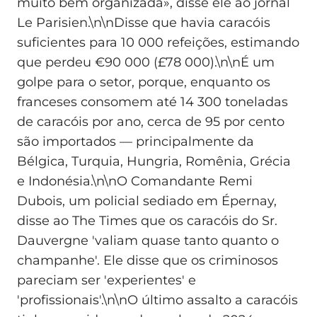
muito bem organizada», disse ele ao jornal
Le Parisien.\n\nDisse que havia caracóis
suficientes para 10 000 refeições, estimando
que perdeu €90 000 (£78 000).\n\nÉ um
golpe para o setor, porque, enquanto os
franceses consomem até 14 300 toneladas
de caracóis por ano, cerca de 95 por cento
são importados — principalmente da
Bélgica, Turquia, Hungria, Romênia, Grécia
e Indonésia.\n\nO Comandante Remi
Dubois, um policial sediado em Épernay,
disse ao The Times que os caracóis do Sr.
Dauvergne 'valiam quase tanto quanto o
champanhe'. Ele disse que os criminosos
pareciam ser 'experientes' e
'profissionais'.\n\nO último assalto a caracóis