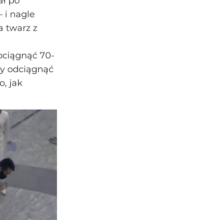
ał po
i nagle
a twarz z
ociągnąć 70-
by odciągnąć
, jak