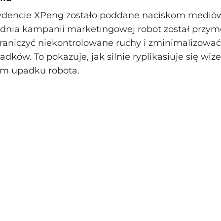
cydencie XPeng zostało poddane naciskom medió
dnia kampanii marketingowej robot został przy
raniczyć niekontrolowane ruchy i zminimalizować
dków. To pokazuje, jak silnie ryplikasiuje się wiz
ym upadku robota.