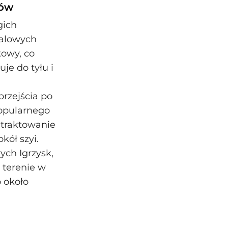
tów
gich
ralowych
kowy, co
je do tyłu i
przejścia po
popularnego
 traktowanie
kół szyi.
ych Igrzysk,
 terenie w
o około