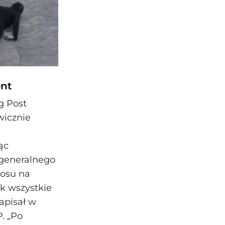
ent
g Post
wicznie
ąc
 generalnego
łosu na
ak wszystkie
apisał w
. „Po