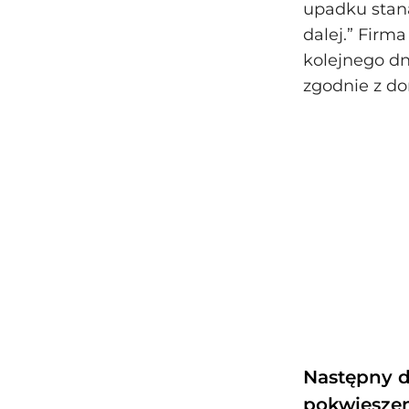
upadku staną
dalej.” Firm
kolejnego dn
zgodnie z do
Następny d
pokwięsze