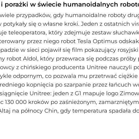
 i porażki w świecie humanoidalnych robo
 wiele przypadków, gdy humanoidalne roboty dru
potykały się o własne kroki. Jeden z ostatnich vi
je teleoperatora, który zdejmuje zestaw słuchaw
sterowany przez niego robot Tesla Optimus odskaku
padzie w sieci pojawił się film pokazujący rosyjski
 robot AIdol, który przewraca się podczas próby 
owcy z chińskiego producenta Unitree nauczyli 
ykle odpornym, co pozwala mu przetrwać ciężkie
edniego kopnięcia po szarpanie przez łańcuch wo
iągnięcie Unitree: jeden z G1 mapuje logo Zimow
ąc 130 000 kroków po zaśnieżonym, zamarzniętym
Altaj na północy Chin, gdy temperatura spadała d