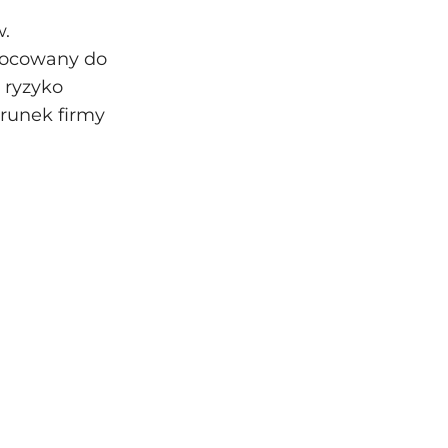
w.
mocowany do
 ryzyko
erunek firmy