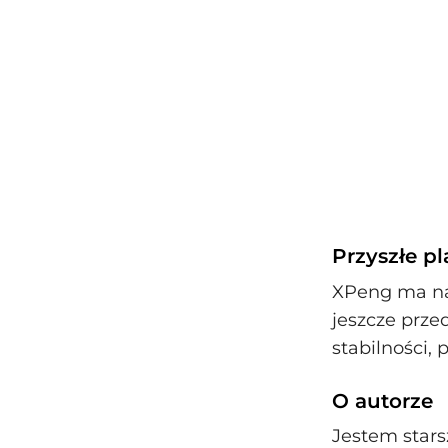
Przyszłe p
XPeng ma na
jeszcze prze
stabilności, 
O autorze
Jestem star