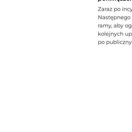
Zaraz po in
Następnego 
ramy, aby og
kolejnych upa
po publiczn