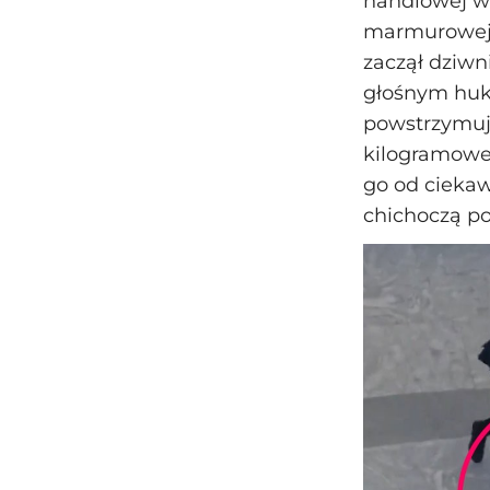
handlowej w
marmurowej 
zaczął dziwn
głośnym huki
powstrzymuje
kilogramowe
go od ciekaw
chichoczą p