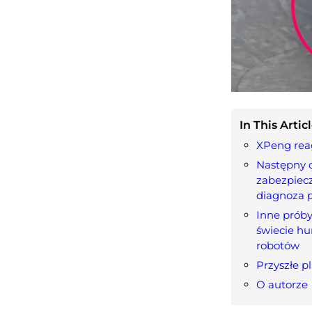
In This Articl
XPeng rea
Następny d
zabezpiec
diagnoza 
Inne próby
świecie h
robotów
Przyszłe 
O autorze