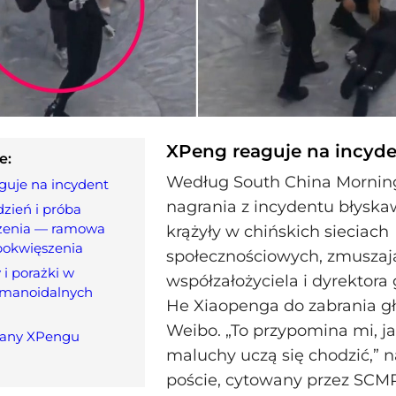
XPeng reaguje na incyd
e:
Według South China Mornin
guje na incydent
nagrania z incydentu błyska
zień i próba
zenia — ramowa
krążyły w chińskich sieciach
pokwięszenia
społecznościowych, zmuszaj
 i porażki w
współzałożyciela i dyrektora
umanoidalnych
He Xiaopenga do zabrania g
Weibo. „To przypomina mi, j
plany XPengu
maluchy uczą się chodzić,” n
poście, cytowany przez SCMP