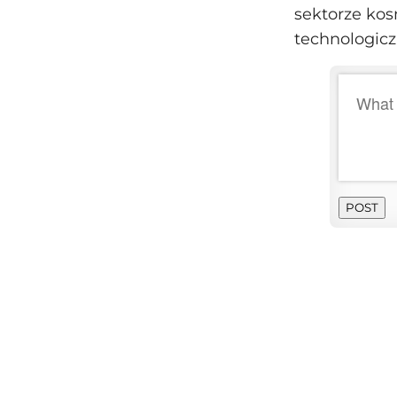
sektorze kosm
technologicz
POST