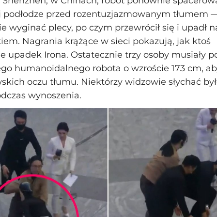
 Shenzhen, w Chinach, robot ponownie spacerow
podłodze przed rozentuzjazmowanym tłumem — 
ie wyginać plecy, po czym przewrócił się i upadł n
em. Nagrania krążące w sieci pokazują, jak ktoś
 upadek Irona. Ostatecznie trzy osoby musiały p
go humanoidalnego robota o wzroście 173 cm, a
skich oczu tłumu. Niektórzy widzowie słychać było
odczas wynoszenia.