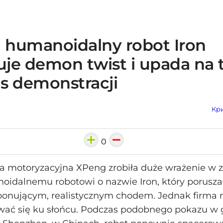
i humanoidalny robot Iron
je demon twist i upada na 
s demonstracji
Кри
0
a motoryzacyjna XPeng zrobiła duże wrażenie w 
oidalnemu robotowi o nazwie Iron, który poruszał
ponującym, realistycznym chodem. Jednak firma 
wać się ku słońcu. Podczas podobnego pokazu w g