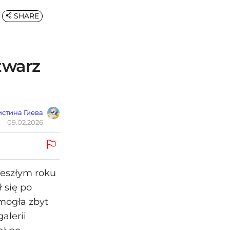
SHARE
twarz
стина Гиева
09.02.2026
zeszłym roku
 się po
mogła zbyt
alerii