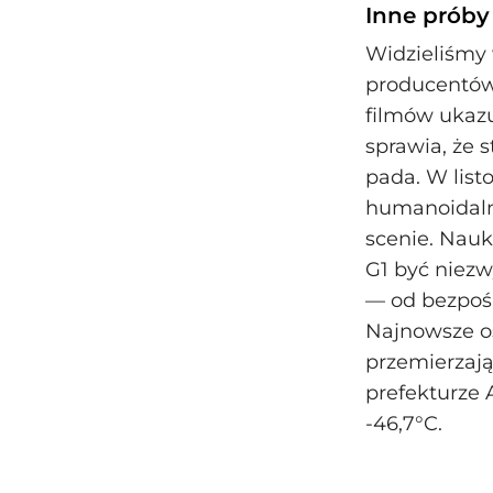
Inne próby
Widzieliśmy
producentów 
filmów ukazu
sprawia, że 
pada. W listo
humanoidalny
scenie. Nauk
G1 być niezw
— od bezpośr
Najnowsze os
przemierzaj
prefekturze 
-46,7°C.