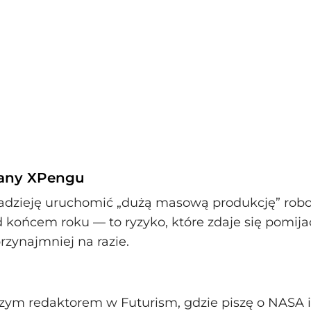
lany XPengu
dzieję uruchomić „dużą masową produkcję” robo
d końcem roku — to ryzyko, które zdaje się pomija
przynajmniej na razie.
szym redaktorem w Futurism, gdzie piszę o NASA