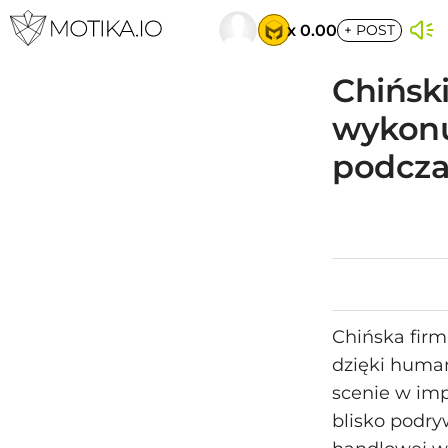
x 0.00
+
POST
Chińsk
wykonu
podcza
Chińska firm
dzięki human
scenie w im
blisko podry