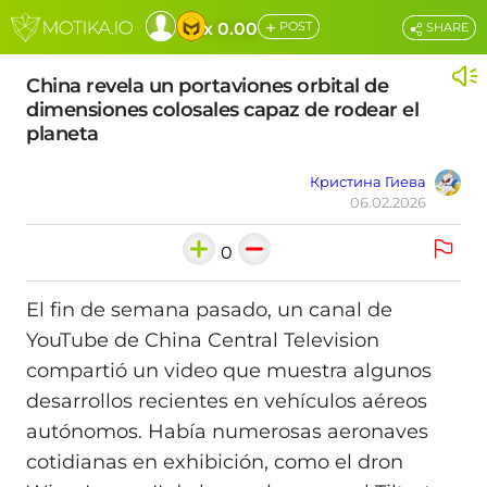
+
x 0.00
POST
SHARE
China revela un portaviones orbital de
dimensiones colosales capaz de rodear el
planeta
Кристина Гиева
06.02.2026
0
El fin de semana pasado, un canal de
YouTube de China Central Television
compartió un video que muestra algunos
desarrollos recientes en vehículos aéreos
autónomos. Había numerosas aeronaves
cotidianas en exhibición, como el dron