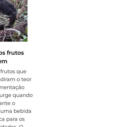
s frutos
mem
frutos que
iram o teor
rmentação
 surge quando
ante o
 uma bebida
ca para os
dades. O