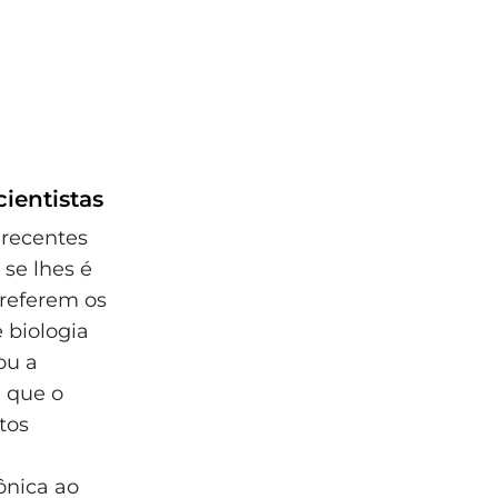
ientistas
 recentes
se lhes é
preferem os
 biologia
ou a
e que o
tos
ônica ao