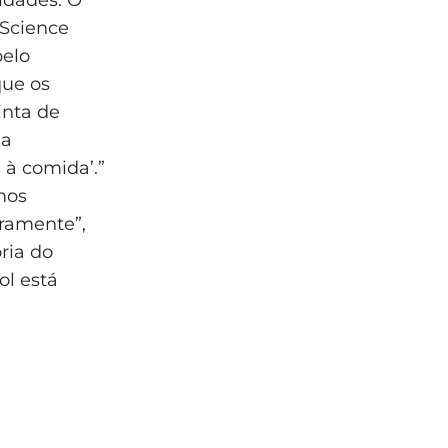
 Science
pelo
ue os
inta de
ma
 à comida’.”
mos
iramente”,
ria do
ol está