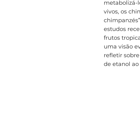
metabolizá-l
vivos, os c
chimpanzés”,
estudos rec
frutos tropi
uma visão e
refletir sob
de etanol ao