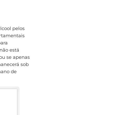
cool pelos
rtamentais
para
não está
 ou se apenas
anecerá sob
mano de