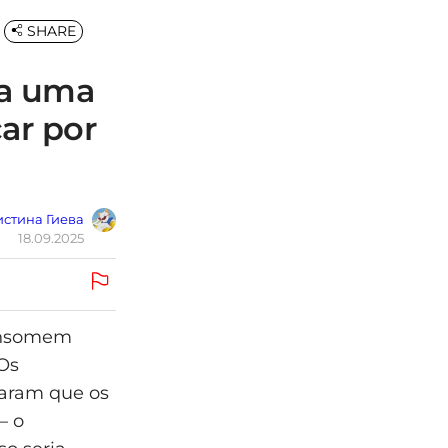
SHARE
 a uma
car por
стина Гиева
18.09.2025
consomem
Os
maram que os
— o