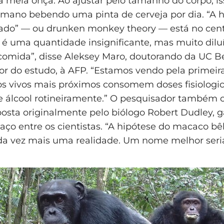
a meia onça. Ao ajustar pelo tamanho do corpo, is
ano bebendo uma pinta de cerveja por dia. “A h
do” — ou drunken monkey theory — está no cent
 é uma quantidade insignificante, mas muito dilu
comida”, disse Aleksey Maro, doutorando da UC Be
tor do estudo, à AFP. “Estamos vendo pela primeir
os vivos mais próximos consomem doses fisiolog
de álcool rotineiramente.” O pesquisador também
oposta originalmente pelo biólogo Robert Dudley,
aço entre os cientistas. “A hipótese do macaco b
da vez mais uma realidade. Um nome melhor seria