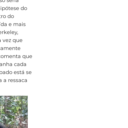
so seria
ipótese do
ro do
ída e mais
rkeley,
a vez que
icamente
 comenta que
 ganha cada
êbado está se
 a ressaca