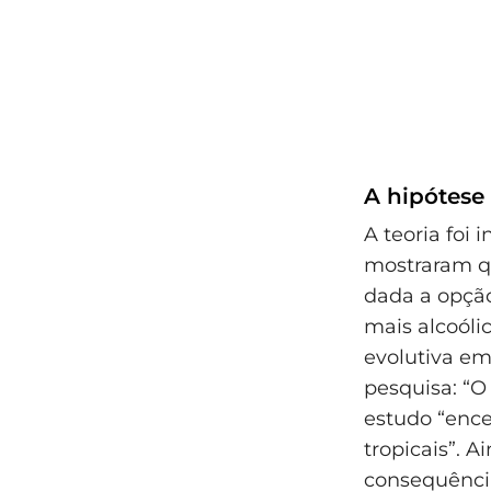
A hipótese
A teoria foi
mostraram qu
dada a opção
mais alcoóli
evolutiva em
pesquisa: “O
estudo “ence
tropicais”. 
consequência