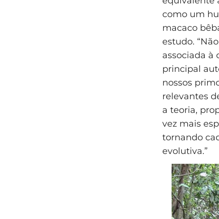
equivalente 
como um hum
macaco bêba
estudo. “Não
associada à 
principal au
nossos prim
relevantes 
a teoria, pr
vez mais esp
tornando ca
evolutiva.”