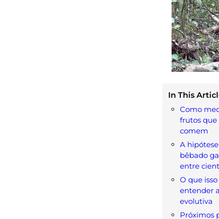
In This Articl
Como mede
frutos que
comem
A hipótes
bêbado ga
entre cient
O que isso 
entender 
evolutiva
Próximos p