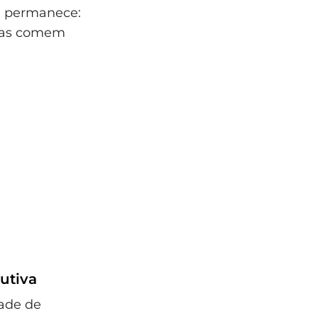
a permanece:
enas comem
utiva
dade de