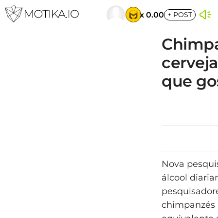
x 0.00
+
POST
Chimpa
cerveja
que go
Nova pesqui
álcool diar
pesquisadore
chimpanzés i