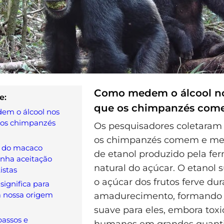
Como medem o álcool no
e:
que os chimpanzés co
m o álcool nos
 os chimpanzés
Os pesquisadores coletaram 
os chimpanzés comem e med
e do macaco
de etanol produzido pela fe
nha aceitação
natural do açúcar. O etanol
istas
o açúcar dos frutos ferve dur
significa para
a nossa origem
amadurecimento, formando
suave para eles, embora toxi
assos e
humanos em grandes quanti