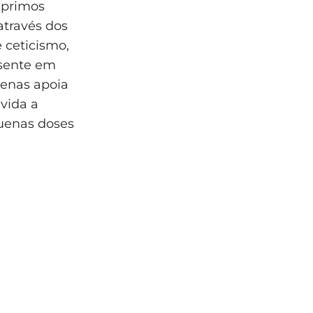
 primos
través dos
 ceticismo,
esente em
penas apoia
vida a
quenas doses