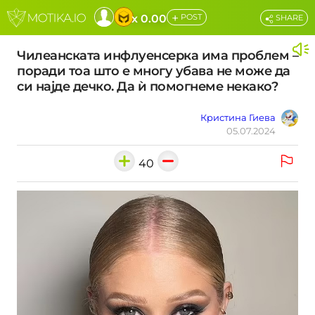
+
x 0.00
POST
SHARE
Чилеанската инфлуенсерка има проблем –
поради тоа што е многу убава не може да
си најде дечко. Да ѝ помогнеме некако?
Кристина Гиева
05.07.2024
40