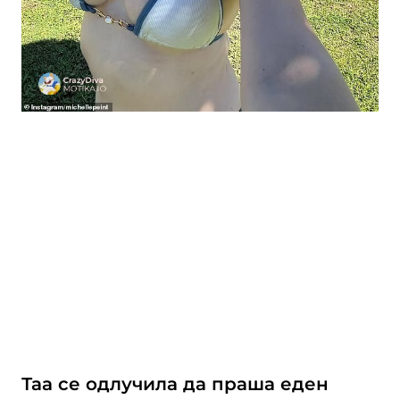
Таа се одлучила да праша еден