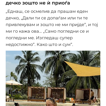
дечко зошто не ѝ приоѓа
„Еднаш, се осмелив да прашам еден
дечко, „Дали ти се допаѓам или ти те
привлекувам и зошто не ми пријде“, и тој
ми го кажа ова… „Само погледни се и
погледни ме. Изгледаш супер
недостижно“. Како што и сум“.