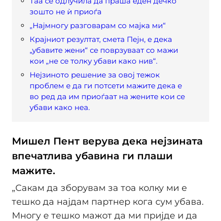
Таа се одлучила да праша еден дечко
зошто не ѝ приоѓа
„Најмногу разговарам со мајка ми“
Крајниот резултат, смета Пејн, е дека
„убавите жени“ се поврзуваат со мажи
кои „не се толку убави како нив“.
Нејзиното решение за овој тежок
проблем е да ги потсети мажите дека е
во ред да им приоѓаат на жените кои се
убави како неа.
Мишел Пент верува дека нејзината
впечатлива убавина ги плаши
мажите.
„Сакам да зборувам за тоа колку ми е
тешко да најдам партнер кога сум убава.
Многу е тешко мажот да ми пријде и да