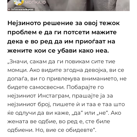
Нејзиното решение за овој тежок
проблем е да ги потсети мажите
дека е во ред да им приоѓаат на
жените кои се убави како неа.
„Значи, сакам да ги повикам сите тие
момци. Ако видите згодна девојка, ви се
допаѓа, ви го привлекува вниманието, не
бидете самосвесни. Побарајте го
нејзиниот Инстаграм, прашајте ја за
нејзиниот број, пишете ѝ и таа е таа што
ќе одлучи да ви каже, „да“ или „не“. Ако
жената ве одбие, во ред е, сте биле
одбиени. Но, вие се обидевте“.