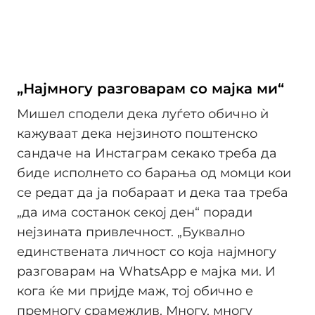
„Најмногу разговарам со мајка ми“
Мишел сподели дека луѓето обично ѝ
кажуваат дека нејзиното поштенско
сандаче на Инстаграм секако треба да
биде исполнето со барања од момци кои
се редат да ја побараат и дека таа треба
„да има состанок секој ден“ поради
нејзината привлечност. „Буквално
единствената личност со која најмногу
разговарам на WhatsApp е мајка ми. И
кога ќе ми пријде маж, тој обично е
премногу срамежлив. Многу, многу