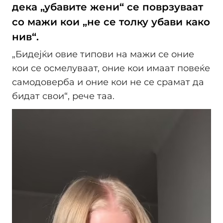
дека „убавите жени“ се поврзуваат
со мажи кои „не се толку убави како
нив“.
„Бидејќи овие типови на мажи се оние
кои се осмелуваат, оние кои имаат повеќе
самодоверба и оние кои не се срамат да
бидат свои“, рече таа.