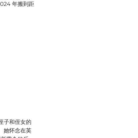
24 年搬到距
侄子和侄女的
。她怀念在英