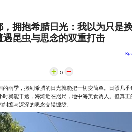
都，拥抱希腊日光：我以为只是
遭遇昆虫与思念的双重打击
Кри
0
国的雨季，搬到希腊的日光就能把一切变简单。日照几乎
小时就能干透，海滩近在咫尺，地中海美食诱人。但真正
的纠缠与深深的思念交错缠绕。