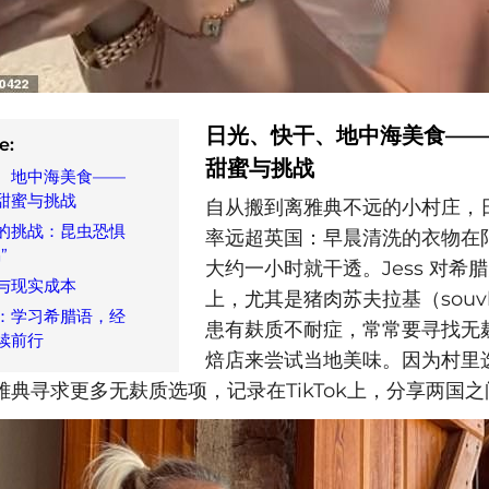
日光、快干、地中海美食——
e:
甜蜜与挑战
、地中海美食——
甜蜜与挑战
自从搬到离雅典不远的小村庄，
的挑战：昆虫恐惧
率远超英国：早晨清洗的衣物在
”
大约一小时就干透。Jess 对希
与现实成本
上，尤其是猪肉苏夫拉基（souvl
：学习希腊语，经
患有麸质不耐症，常常要寻找无
续前行
焙店来尝试当地美味。因为村里
雅典寻求更多无麸质选项，记录在TikTok上，分享两国