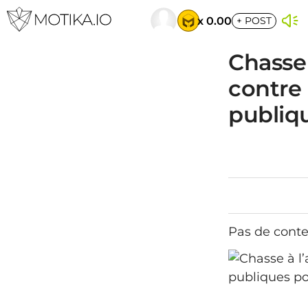
x 0.00
+
POST
Chasse 
contre 
publiq
Pas de conte