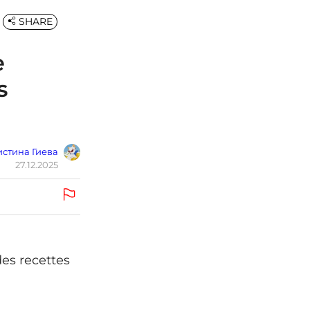
SHARE
e
s
стина Гиева
27.12.2025