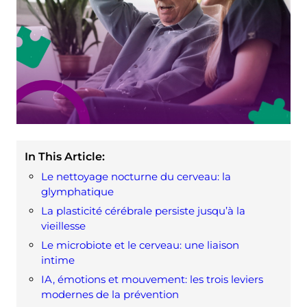
In This Article:
Le nettoyage nocturne du cerveau: la
glymphatique
La plasticité cérébrale persiste jusqu’à la
vieillesse
Le microbiote et le cerveau: une liaison
intime
IA, émotions et mouvement: les trois leviers
modernes de la prévention