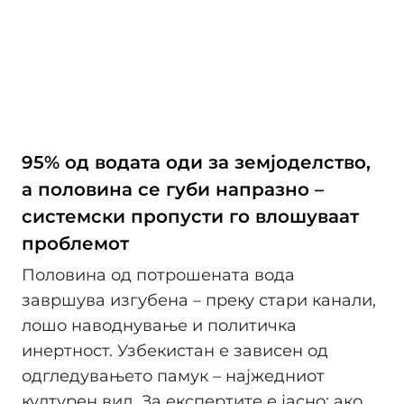
95% од водата оди за земјоделство,
а половина се губи напразно –
системски пропусти го влошуваат
проблемот
Половина од потрошената вода
завршува изгубена – преку стари канали,
лошо наводнување и политичка
инертност. Узбекистан е зависен од
одгледувањето памук – најжедниот
културен вид. За експертите е јасно: ако