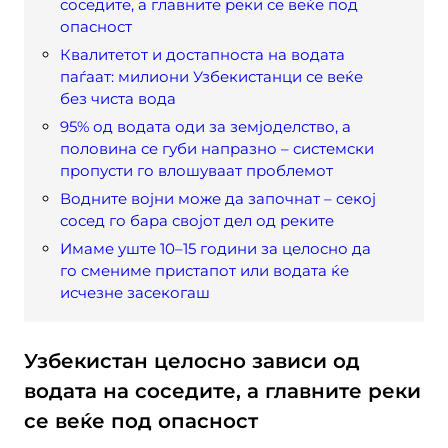
соседите, а главните реки се веќе под
опасност
Квалитетот и достапноста на водата
паѓаат: милиони Узбекистанци се веќе
без чиста вода
95% од водата оди за земјоделство, а
половина се губи напразно – системски
пропусти го влошуваат проблемот
Водните војни може да започнат – секој
сосед го бара својот дел од реките
Имаме уште 10–15 години за целосно да
го смениме пристапот или водата ќе
исчезне засекогаш
Узбекистан целосно зависи од
водата на соседите, а главните реки
се веќе под опасност