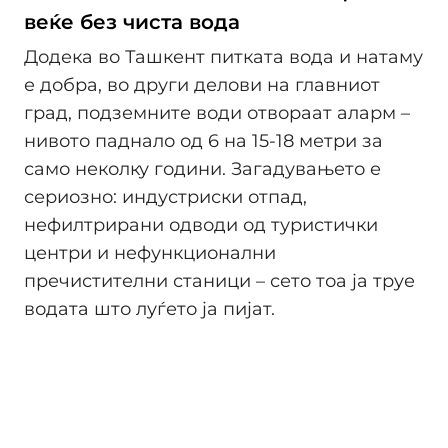
веќе без чиста вода
Додека во Ташкент питката вода и натаму
е добра, во други делови на главниот
град, подземните води отвораат аларм –
нивото паднало од 6 на 15-18 метри за
само неколку години. Загадувањето е
сериозно: индустриски отпад,
нефилтрирани одводи од туристички
центри и нефункционални
пречистителни станици – сето тоа ја труе
водата што луѓето ја пијат.