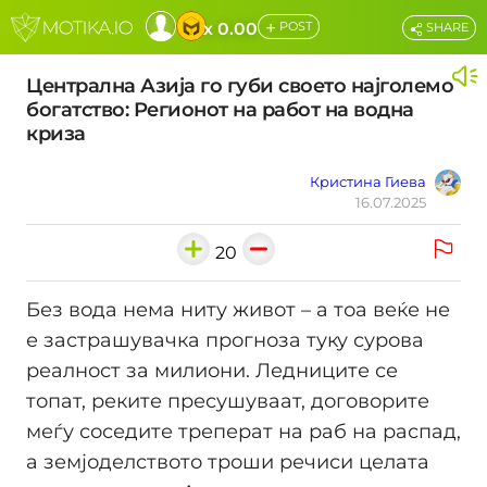
+
x 0.00
POST
SHARE
Централна Азија го губи своето најголемо
богатство: Регионот на работ на водна
криза
Кристина Гиева
16.07.2025
20
Без вода нема ниту живот – а тоа веќе не
е застрашувачка прогноза туку сурова
реалност за милиони. Ледниците се
топат, реките пресушуваат, договорите
меѓу соседите треперат на раб на распад,
а земјоделството троши речиси целата