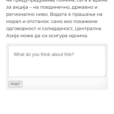
на предупредувања помина; сега е време
за акција – на поединечно, државно и
регионално ниво. Водата е прашање на
морал и опстанок: само ако покажеме
одговорност и солидарност, Централна
Азија може да си осигура иднина.
POST