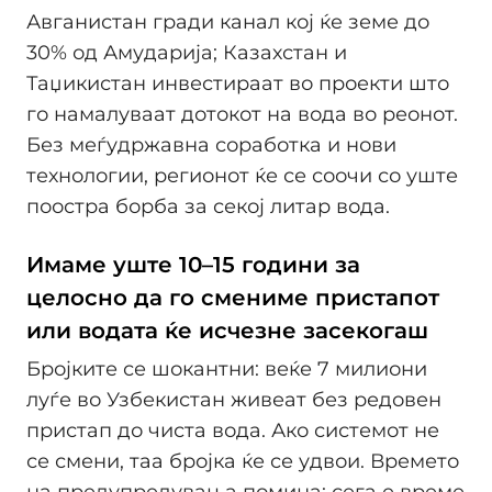
Авганистан гради канал кој ќе земе до
30% од Амударија; Казахстан и
Таџикистан инвестираат во проекти што
го намалуваат дотокот на вода во реонот.
Без меѓудржавна соработка и нови
технологии, регионот ќе се соочи со уште
поостра борба за секој литар вода.
Имаме уште 10–15 години за
целосно да го смениме пристапот
или водата ќе исчезне засекогаш
Бројките се шокантни: веќе 7 милиони
луѓе во Узбекистан живеат без редовен
пристап до чиста вода. Ако системот не
се смени, таа бројка ќе се удвои. Времето