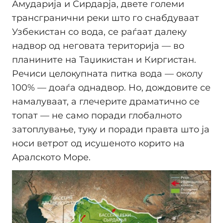
Амударија и Сирдарја, двете големи
трансгранични реки што го снабдуваат
Узбекистан со вода, се раѓаат далеку
надвор од неговата територија — во
планините на Таџикистан и Киргистан.
Речиси целокупната питка вода — околу
100% — доаѓа однадвор. Но, дождовите се
намалуваат, а глечерите драматично се
топат — не само поради глобалното
затоплување, туку и поради правта што ја
носи ветрот од исушеното корито на
Аралското Море.