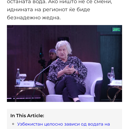
останата вода. Ако ништо не се смени,
иднината на регионот ќе биде
безнадежно жедна.
In This Article:
Узбекистан целосно зависи од водата на