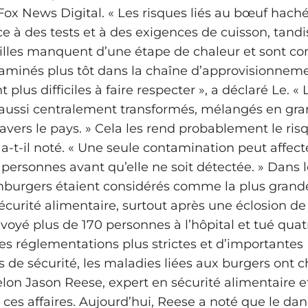
 Fox News Digital. « Les risques liés au bœuf hach
e à des tests et à des exigences de cuisson, tandi
lles manquent d’une étape de chaleur et sont co
aminés plus tôt dans la chaîne d’approvisionneme
t plus difficiles à faire respecter », a déclaré Le. 
t aussi centralement transformés, mélangés en gran
avers le pays. » Cela les rend probablement le risq
 a-t-il noté. « Une seule contamination peut affect
ersonnes avant qu’elle ne soit détectée. » Dans 
amburgers étaient considérés comme la plus gran
curité alimentaire, surtout après une éclosion de 
voyé plus de 170 personnes à l’hôpital et tué quat
es réglementations plus strictes et d’importantes
s de sécurité, les maladies liées aux burgers ont 
elon Jason Reese, expert en sécurité alimentaire e
 ces affaires. Aujourd’hui, Reese a noté que le da