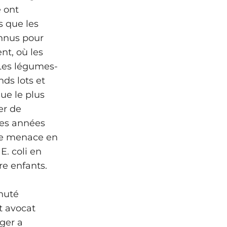
é ont
s que les
nnus pour
nt, où les
« Les légumes-
ds lots et
ue le plus
er de
les années
de menace en
E. coli en
re enfants.
chuté
t avocat
nger a