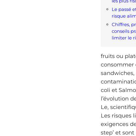
les plus ri
Le passé et
risque ali
Chiffres, p
conseils p
limiter le 
fruits ou pla
consommer et
sandwiches, 
contamination
coli et Salmo
l’évolution 
Le, scientif
Les risques 
exigences de
step’ et son