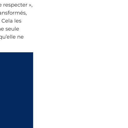
e respecter »,
ransformés,
 Cela les
ne seule
u’elle ne