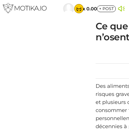
x 0.00
+
POST
Ce que 
n’osen
Des aliments
risques grav
et plusieurs 
consommer fi
personnellem
décennies à p