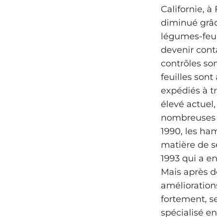
Californie, à
diminué grâc
légumes-feui
devenir cont
contrôles son
feuilles son
expédiés à tr
élevé actuel,
nombreuses p
1990, les h
matière de sé
1993 qui a en
Mais après d
amélioration
fortement, s
spécialisé en