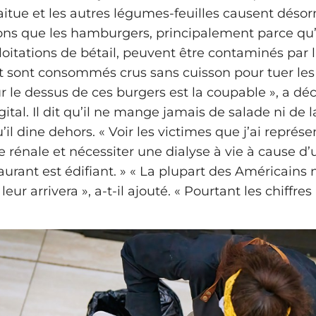
laitue et les autres légumes-feuilles causent déso
ions que les hamburgers, principalement parce qu’
loitations de bétail, peuvent être contaminés par 
 et sont consommés crus sans cuisson pour tuer le
ur le dessus de ces burgers est la coupable », a dé
tal. Il dit qu’il ne mange jamais de salade ni de l
’il dine dehors. « Voir les victimes que j’ai représe
e rénale et nécessiter une dialyse à vie à cause d
aurant est édifiant. » « La plupart des Américains
leur arrivera », a-t-il ajouté. « Pourtant les chiffr