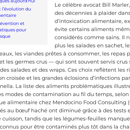
squés aujourd’hui
Le célèbre avocat Bill Marler
 l’évolution du
des décennies à plaider dans
mentaire
d’intoxication alimentaire, ex
révention et
évite certains aliments même
ratiques pour
risque
considérés comme sains. Il 
plus les salades en sachet, l
teaux, les viandes prêtes à consommer, les repas p
 les germes crus — qui sont souvent servis crus 
des salades et des wraps. Ces choix reflètent les 
 croisée et les grandes éclosions d’infections par 
nella. La liste des aliments problématiques illustr
des modes de contamination au fil du temps, selo
ique alimentaire chez Mendocino Food Consulting (C
liés au bœuf haché ont diminué grâce à des tests e
 cuisson, tandis que les légumes-feuilles manque
t connus pour être contaminés plus tôt dans la cha