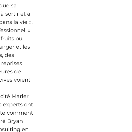
que sa
 sortir et à
ans la vie »,
essionnel. »
 fruits ou
anger et les
s, des
 reprises
eures de
nvives voient
e
cité Marler
 experts ont
flète comment
aré Bryan
nsulting en