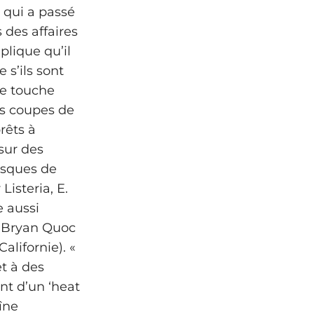
, qui a passé
 des affaires
plique qu’il
 s’ils sont
ne touche
es coupes de
rêts à
sur des
risques de
Listeria, E.
e aussi
n Bryan Quoc
alifornie). «
t à des
nt d’un ‘heat
îne