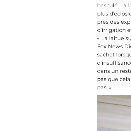
basculé. La 
plus d’éclos
près des exp
d’irrigation
« La laitue s
Fox News Digi
sachet lorsqu
d’insuffisanc
dans un rest
pas que cela 
pas. »