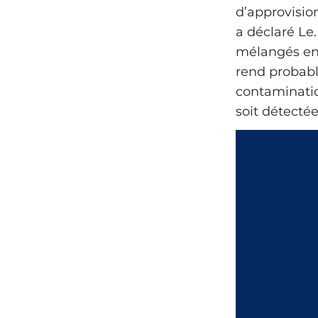
d’approvision
a déclaré Le
mélangés en 
rend probable
contaminatio
soit détectée