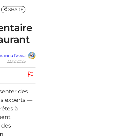
SHARE
entaire
aurant
стина Гиева
22.12.2025
senter des
es experts —
rêtes à
sent
 des
on