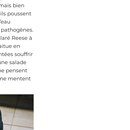
rmais bien
ils poussent
l’eau
s pathogènes.
claré Reese à
aitue en
ntées souffrir
’une salade
 ne pensent
es ne mentent