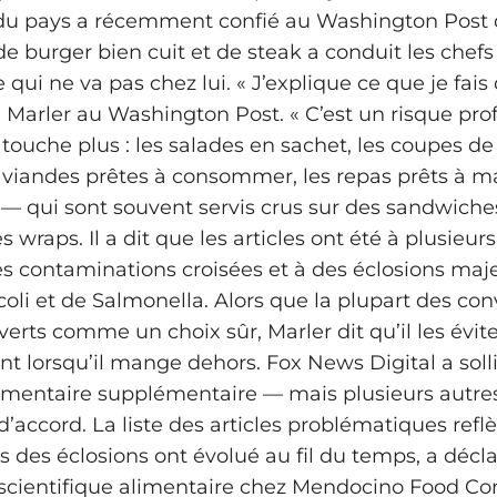
 du pays a récemment confié au Washington Post 
burger bien cuit et de steak a conduit les chefs à
ui ne va pas chez lui. « J’explique ce que je fais d
l Marler au Washington Post. « C’est un risque prof
n’y touche plus : les salades en sachet, les coupes de
s viandes prêtes à consommer, les repas prêts à m
— qui sont souvent servis crus sur des sandwiche
s wraps. Il a dit que les articles ont été à plusieurs
es contaminations croisées et à des éclosions maj
. coli et de Salmonella. Alors que la plupart des co
erts comme un choix sûr, Marler dit qu’il les évit
 lorsqu’il mange dehors. Fox News Digital a solli
entaire supplémentaire — mais plusieurs autres
 d’accord. La liste des articles problématiques re
s des éclosions ont évolué au fil du temps, a décl
scientifique alimentaire chez Mendocino Food Co