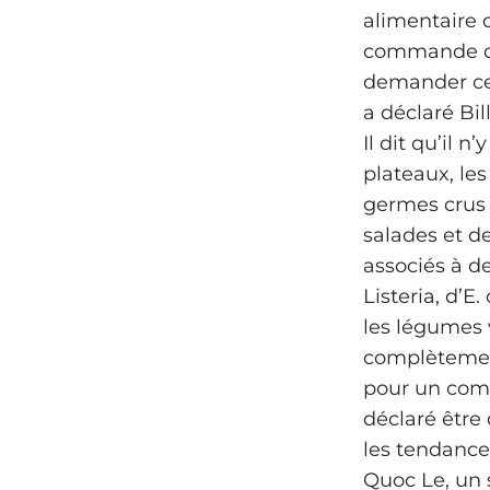
alimentaire
commande de 
demander ce q
a déclaré Bil
Il dit qu’il 
plateaux, le
germes crus 
salades et de
associés à d
Listeria, d’E
les légumes v
complètement
pour un comm
déclaré être
les tendance
Quoc Le, un 