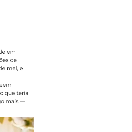
ude em
ões de
de mel, e
veem
o que teria
lgo mais —