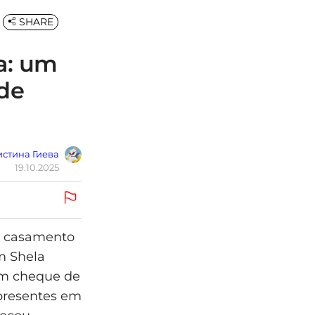
SHARE
a: um
de
стина Гиева
19.10.2025
um casamento
m Shela
 um cheque de
 presentes em