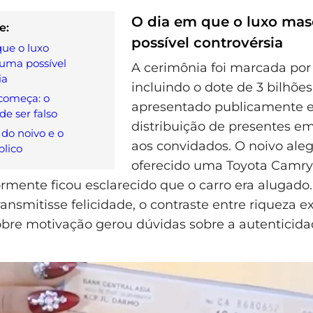
O dia em que o luxo ma
e:
possível controvérsia
ue o luxo
uma possível
A cerimônia foi marcada por
ia
incluindo o dote de 3 bilhões
 começa: o
apresentado publicamente e
e ser falso
distribuição de presentes em
do noivo e o
aos convidados. O noivo aleg
lico
oferecido uma Toyota Camry 
rmente ficou esclarecido que o carro era alugado
ansmitisse felicidade, o contraste entre riqueza ex
bre motivação gerou dúvidas sobre a autenticid