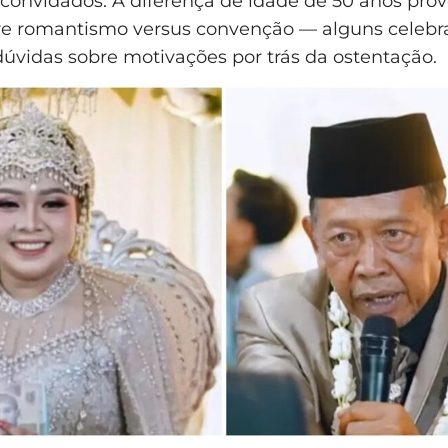
 convidados. A diferença de idade de 50 anos pro
re romantismo versus convenção — alguns celebr
úvidas sobre motivações por trás da ostentação.