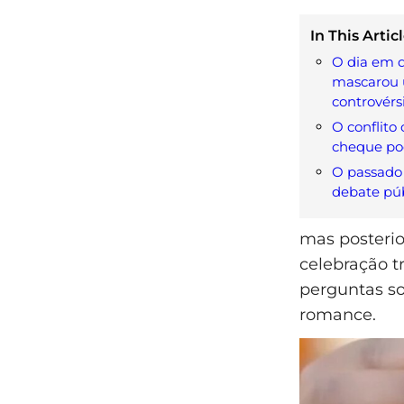
In This Articl
O dia em q
mascarou 
controvérs
O conflito
cheque pod
O passado 
debate púb
mas posterio
celebração tr
perguntas so
romance.