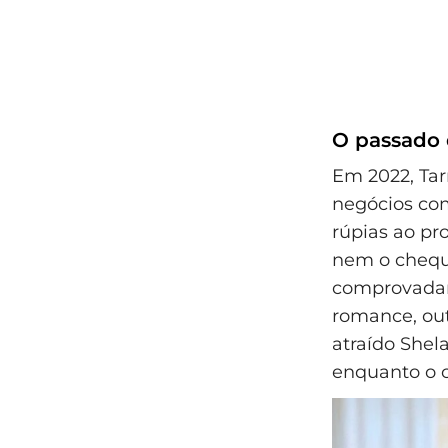
O passado 
Em 2022, Tar
negócios co
rúpias ao pro
nem o cheque
comprovadam
romance, out
atraído Shel
enquanto o c