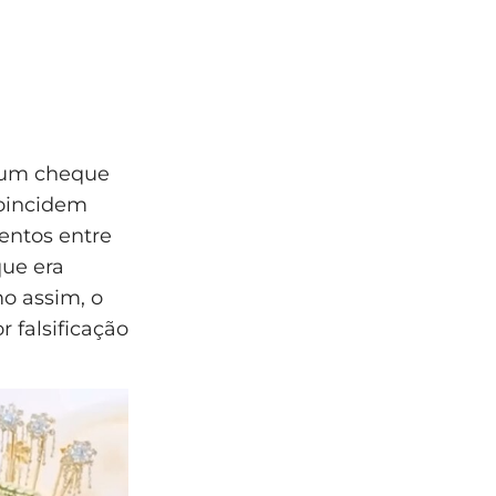
 um cheque
coincidem
entos entre
que era
mo assim, o
r falsificação