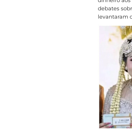
dinheiro aos
debates sob
levantaram d