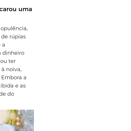
scarou uma
 opulência,
 de rúpias
 a
 dinheiro
ou ter
à noiva,
. Embora a
ibida e as
ade do