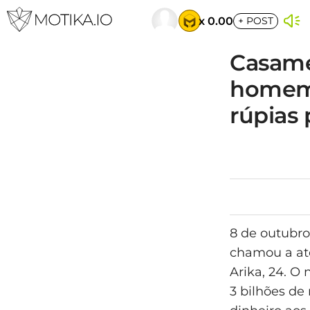
x 0.00
+
POST
Casame
homem 
rúpias
8 de outubro
chamou a ate
Arika, 24. O
3 bilhões de