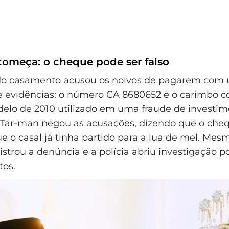
 começa: o cheque pode ser falso
 do casamento acusou os noivos de pagarem com
xe evidências: o número CA 8680652 e o carimbo 
lo de 2010 utilizado em uma fraude de investim
 Tar-man negou as acusações, dizendo que o che
ue o casal já tinha partido para a lua de mel. Mes
istrou a denúncia e a polícia abriu investigação po
os.