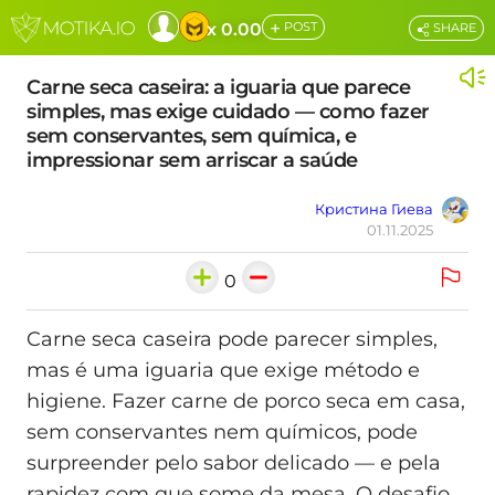
+
x 0.00
POST
SHARE
Carne seca caseira: a iguaria que parece
simples, mas exige cuidado — como fazer
sem conservantes, sem química, e
impressionar sem arriscar a saúde
Кристина Гиева
01.11.2025
0
Carne seca caseira pode parecer simples,
mas é uma iguaria que exige método e
higiene. Fazer carne de porco seca em casa,
sem conservantes nem químicos, pode
surpreender pelo sabor delicado — e pela
rapidez com que some da mesa. O desafio