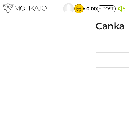
x 0.00
+
POST
Canka