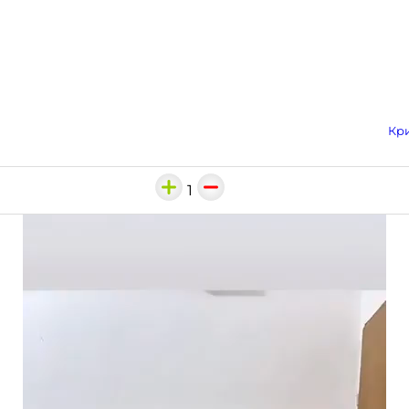
Кри
1