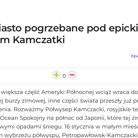
iasto pogrzebane pod epick
em Kamczatki
Кри
0
większa część Ameryki Północnej wciąż wraca do 
burzy zimowej, inne części świata przeszły już p
enia. Rozważmy Półwysep Kamczacki, rosyjskie t
Ocean Spokojny na północ od Japonii, które tej 
owymi opadami śniegu. 16 stycznia w małym mieś
 wybrzeżu półwyspu, Petropawłowsk-Kamczacki