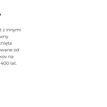
e
ż z innymi
ywny
knięta
towane od
ikov na
400 lat.