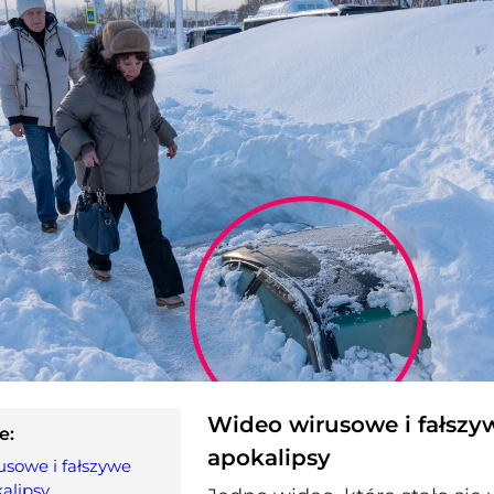
Wideo wirusowe i fałszy
e:
apokalipsy
sowe i fałszywe
alipsy