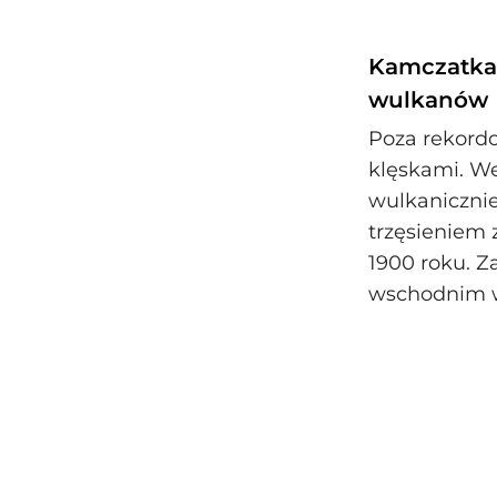
Kamczatka: 
wulkanów
Poza rekordo
klęskami. W
wulkanicznie
trzęsieniem 
1900 roku. Z
wschodnim wy