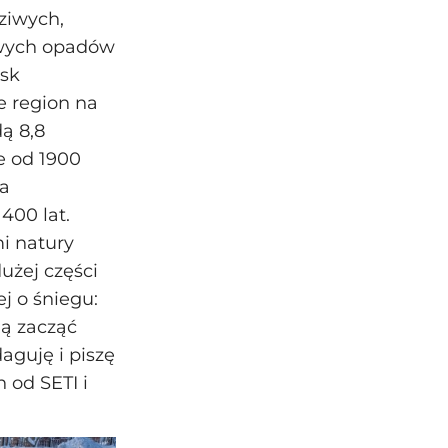
dziwych,
dowych opadów
ęsk
e region na
ą 8,8
e od 1900
na
400 lat.
i natury
użej części
j o śniegu:
gą zacząć
aguję i piszę
 od SETI i