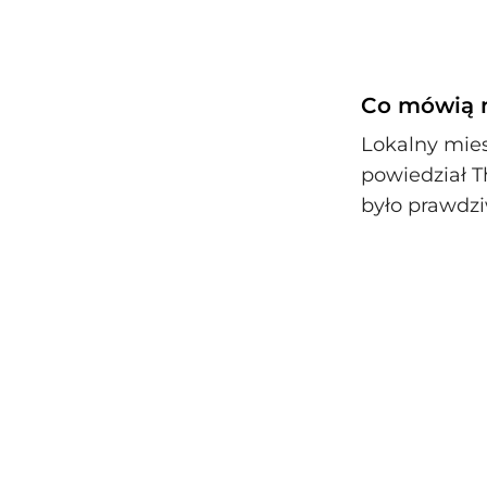
Co mówią m
Lokalny mie
powiedział T
było prawdzi