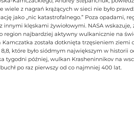
ska-Kamczackiego, Andrey Stepanchuk, powiedz
że wiele z nagrań krążących w sieci nie było praw
uację jako „nic katastrofalnego.” Poza opadami, re
 z innymi klęskami żywiołowymi. NASA wskazuje, 
 region najbardziej aktywny wulkanicznie na świ
a Kamczatka została dotknięta trzęsieniem ziemi 
8,8, które było siódmym największym w historii o
ka tygodni później, wulkan Krasheninnikov na w
uchł po raz pierwszy od co najmniej 400 lat.