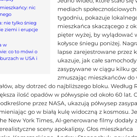
Jedno wideo, które stało się
mieszkańcy: nic
mediach społecznościowych
lnego
tygodniu, pokazuje lokalneg
 nie tylko śnieg
mieszkańca skaczącego z ok
ie ziemi i erupcje
pięter wyżej, by wylądować 
kołysce śniegu poniżej. Nagr
a w
ie: co to mówi o
lapse zarejestrowane przez
burzach w USA i
ukazuje, jak całe samochody
zasypywane w ciągu kilku go
zmuszając mieszkańców do
łów, aby dotrzeć do najbliższego bloku. Według R
iększa ilość opadów w półwyspie od około 60 lat. 
 podkreślone przez NASA, ukazują półwysep zasyp
mieniając go w białą kulę widoczną z kosmosu. Je
The New York Times, AI-generowane filmy dodały 
erealistyczne sceny apokalipsy. Głos mieszkańca