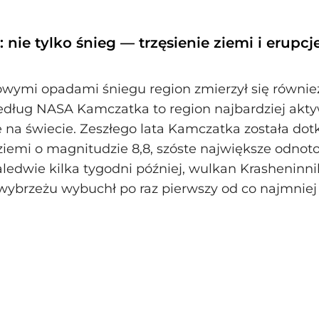
nie tylko śnieg — trzęsienie ziemi i erupcj
wymi opadami śniegu region zmierzył się równie
edług NASA Kamczatka to region najbardziej akt
 na świecie. Zeszłego lata Kamczatka została dot
ziemi o magnitudzie 8,8, szóste największe odno
aledwie kilka tygodni później, wulkan Krasheninn
brzeżu wybuchł po raz pierwszy od co najmniej 