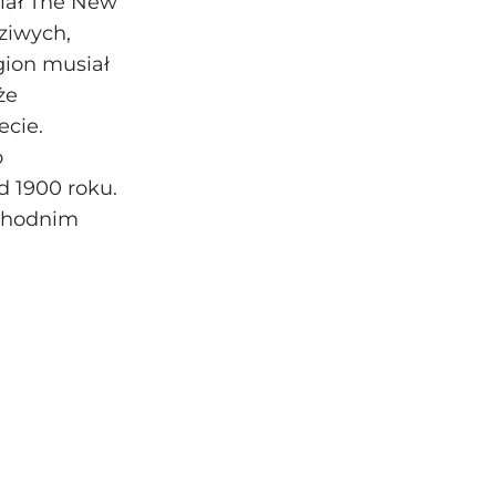
iał The New
dziwych,
gion musiał
że
ecie.
o
d 1900 roku.
schodnim