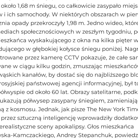
koło 1,68 m śniegu, co całkowicie zasypało mie
 i ich samochody. W niektórych obszarach w pier
znia opady przekroczyły 1,98 m. Jedno wideo, które
ediach społecznościowych w zeszłym tygodniu, p
eszkańca wyskakującego z okna na kilka pięter w
dującego w głębokiej kołysce śniegu poniżej. Nag
estrowane przez kamerę CCTV pokazuje, że całe s
wane w ciągu kilku godzin, zmuszając mieszkańc
skich kanałów, by dostać się do najbliższego b
 rosyjskiej państwowej agencji informacyjnej, był t
łwyspie od około 60 lat. Obrazy satelitarne, pod
ukazują półwysep zasypany śniegiem, zamieniają
ą z kosmosu. Jednak, jak pisze The New York Time
przez sztuczną inteligencję wprowadziły dodatko
erealistyczne sceny apokalipsy. Głos mieszkańca
ska-Kamczackiego, Andrey Stepanchuk, powiedz