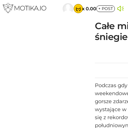
x 0.00
+
POST
Całe m
śniegi
Podczas gdy 
weekendowej 
gorsze zdarz
wystające w 
się z rekord
południowym