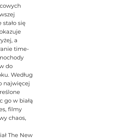
jscowych
wszej
 stało się
okazuje
yżej, a
ranie time-
amochody
ów do
loku. Według
o najwięcej
kreślone
c go w białą
s, filmy
wy chaos,
iał The New