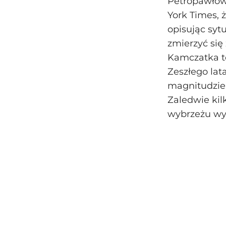
Petropawłow
York Times, 
opisując syt
zmierzyć się
Kamczatka to
Zeszłego lat
magnitudzie 
Zaledwie kil
wybrzeżu wyb