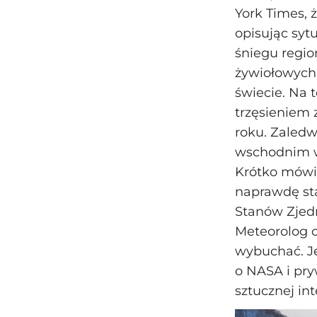
York Times, 
opisując syt
śniegu regio
żywiołowych.
świecie. Na 
trzęsieniem 
roku. Zaledw
wschodnim wy
Krótko mówią
naprawdę sta
Stanów Zjedn
Meteorolog o
wybuchać. Je
o NASA i pry
sztucznej in