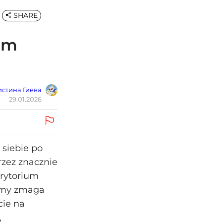
SHARE
im
стина Гиева
29.01.2026
siebie po
rzez znacznie
erytorium
zimy zmaga
cie na
,