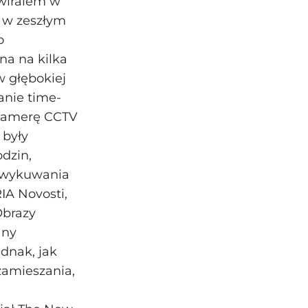
 wiralem w
 w zeszłym
o
na na kilka
w głębokiej
anie time-
 kamerę CCTV
 były
dzin,
 wykuwania
IA Novosti,
Obrazy
any
dnak, jak
zamieszania,