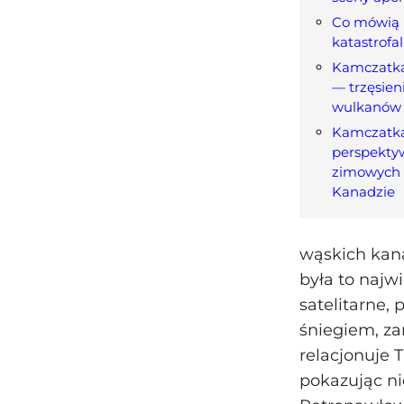
Co mówią 
katastrofa
Kamczatka:
— trzęsien
wulkanów
Kamczatk
perspektyw
zimowych 
Kanadzie
wąskich kana
była to najw
satelitarne,
śniegiem, za
relacjonuje 
pokazując ni