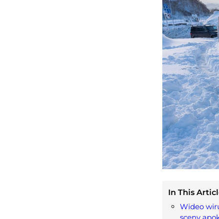
In This Articl
Wideo wiru
sceny apok