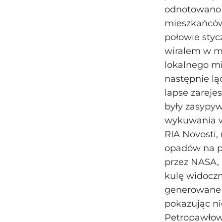
odnotowano o
mieszkańców
połowie styc
wiralem w m
lokalnego mi
następnie lą
lapse zarej
były zasypy
wykuwania wą
RIA Novosti,
opadów na pó
przez NASA, 
kulę widoczn
generowane 
pokazując ni
Petropawłow