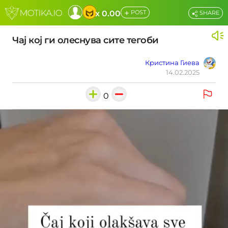
+
x 0.00
POST
SHARE
Чај кој ги олеснува сите тегоби
Кристина Гиева
14.02.2025
0