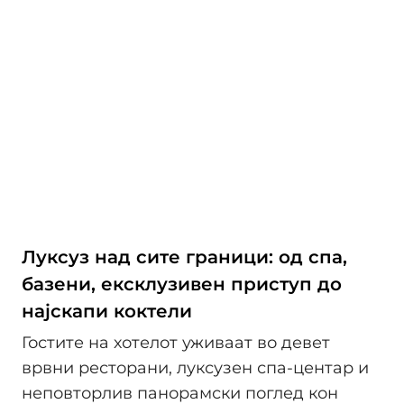
Луксуз над сите граници: од спа,
базени, ексклузивен приступ до
најскапи коктели
Гостите на хотелот уживаат во девет
врвни ресторани, луксузен спа-центар и
неповторлив панорамски поглед кон