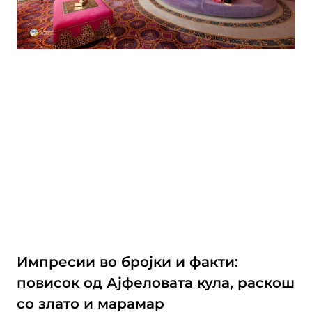
Импресии во бројки и факти:
повисок од Ајфеловата кула, раскош
со злато и марамар