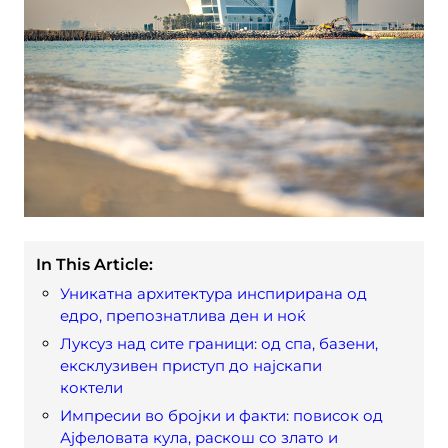
In This Article:
Уникатна архитектура инспирирана од
едро, препознатлива ден и ноќ
Луксуз над сите граници: од спа, базени,
ексклузивен приступ до најскапи
коктели
Импресии во бројки и факти: повисок од
Ајфеловата кула, раскош со злато и