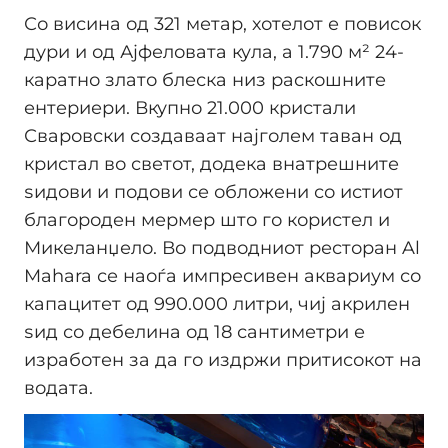
Со висина од 321 метар, хотелот е повисок
дури и од Ајфеловата кула, а 1.790 м² 24-
каратно злато блеска низ раскошните
ентериери. Вкупно 21.000 кристали
Сваровски создаваат најголем таван од
кристал во светот, додека внатрешните
ѕидови и подови се обложени со истиот
благороден мермер што го користел и
Микеланџело. Во подводниот ресторан Al
Mahara се наоѓа импресивен аквариум со
капацитет од 990.000 литри, чиј акрилен
ѕид со дебелина од 18 сантиметри е
изработен за да го издржи притисокот на
водата.