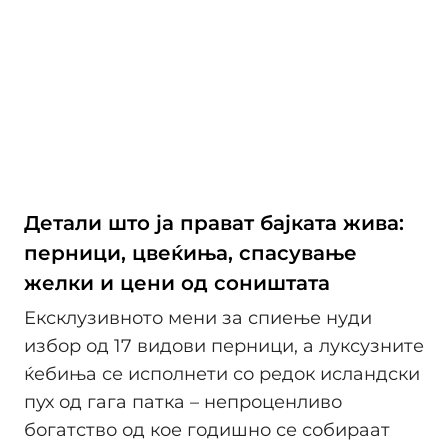
Детали што ја прават бајката жива:
перници, цвеќиња, спасување
желки и цени од соништата
Ексклузивното мени за спиење нуди
избор од 17 видови перници, а луксузните
ќебиња се исполнети со редок исландски
пух од гага патка – непроценливо
богатство од кое годишно се собираат