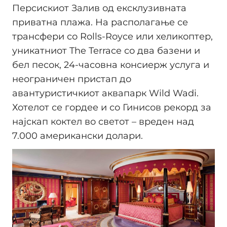
Персискиот Залив од ексклузивната
приватна плажа. На располагање се
трансфери со Rolls-Royce или хеликоптер,
уникатниот The Terrace со два базени и
бел песок, 24-часовна консиерж услуга и
неограничен пристап до
авантуристичкиот аквапарк Wild Wadi.
Хотелот се гордее и со Гинисов рекорд за
најскап коктел во светот – вреден над
7.000 американски долари.