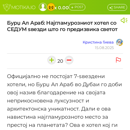
+
x 0.00
POST
SHARE
Бурџ Ал Араб: Најгламурозниот хотел со
СЕДУМ ѕвезди што го предизвика светот
Кристина Гиева
15.08.2025
20
Официјално не постојат 7-ѕвездени
хотели, но Бурџ Ал Араб во Дубаи го доби
овој назив благодарение на својата
неприкосновена луксузност и
архитектонска уникатност. Дали е ова
навистина најгламурозното место за
престој на планетата? Ова е хотел кој ги