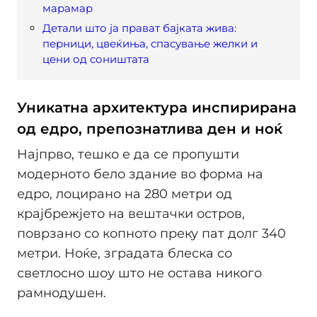
марамар
Детали што ја прават бајката жива:
перници, цвеќиња, спасување желки и
цени од соништата
Уникатна архитектура инспирирана
од едро, препознатлива ден и ноќ
Најпрво, тешко е да се пропушти
модерното бело здание во форма на
едро, лоцирано на 280 метри од
крајбрежјето на вештачки остров,
поврзано со копното преку пат долг 340
метри. Ноќе, зградата блеска со
светлосно шоу што не остава никого
рамнодушен.