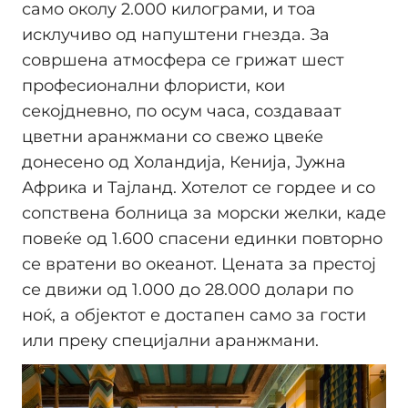
само околу 2.000 килограми, и тоа
исклучиво од напуштени гнезда. За
совршена атмосфера се грижат шест
професионални флористи, кои
секојдневно, по осум часа, создаваат
цветни аранжмани со свежо цвеќе
донесено од Холандија, Кенија, Јужна
Африка и Тајланд. Хотелот се гордее и со
сопствена болница за морски желки, каде
повеќе од 1.600 спасени единки повторно
се вратени во океанот. Цената за престој
се движи од 1.000 до 28.000 долари по
ноќ, а објектот е достапен само за гости
или преку специјални аранжмани.